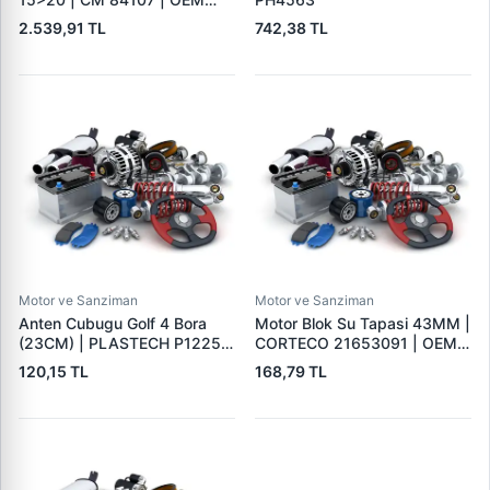
52050392 51983863
2.539,91 TL
742,38 TL
Motor ve Sanziman
Motor ve Sanziman
Anten Cubugu Golf 4 Bora
Motor Blok Su Tapasi 43MM |
(23CM) | PLASTECH P12253
CORTECO 21653091 | OEM
| OEM 3A0051849
8200058022
120,15 TL
168,79 TL