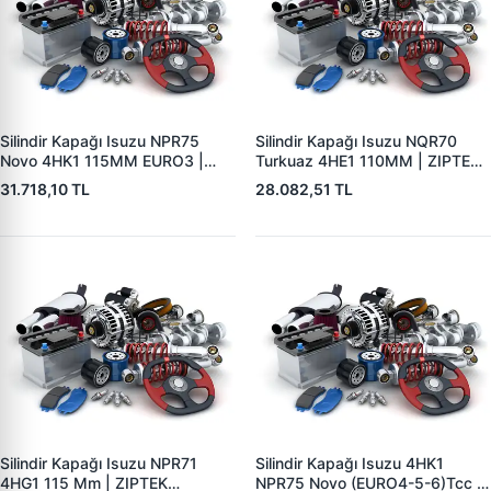
Silindir Kapağı Isuzu NPR75
Silindir Kapağı Isuzu NQR70
Novo 4HK1 115MM EURO3 |
Turkuaz 4HE1 110MM | ZIPTEK
ZIPTEK 8980184542 | OEM
8970881483 | OEM
31.718,10 TL
28.082,51 TL
8980184542 8981706171
8970881483 8973583632
8980083637 8973830411
Silindir Kapağı Isuzu NPR71
Silindir Kapağı Isuzu 4HK1
4HG1 115 Mm | ZIPTEK
NPR75 Novo (EURO4-5-6)Tcc |