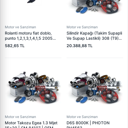
Motor ve Sanziman
Motor ve Sanziman
Rolanti motoru fiat doblo,
Silindir Kapağı (Takim Supapli
punto 1,2,1,3,1,4,1,5 2005
Ve Supap Lastikli) 308 (T9)
71718105
207 208 301 308 508 2008
582,65 TL
20.388,88 TL
3008 5008 Partner 2 Tepee
08> Expert 4 / C-Elysee C3 2
C4 2 C5 X7 DS3 DS4 DS5
Berlingo Berlingo 3 Jumper
Motor ve Sanziman
Motor ve Sanziman
Motor Takozu Egea 1.3 Mjet
D6S 8000K | PHOTON
15>20 | CM 84107 | OEM
PH4563