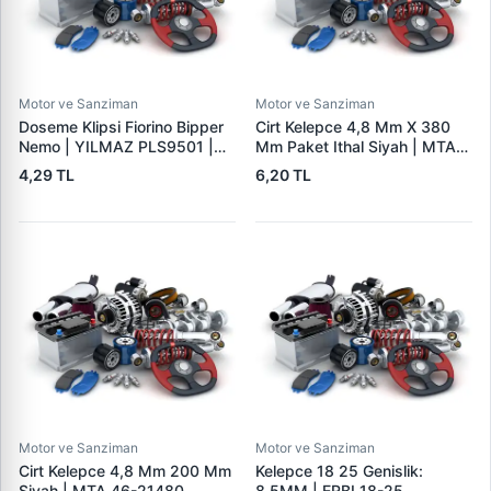
Motor ve Sanziman
Motor ve Sanziman
Doseme Klipsi Fiorino Bipper
Cirt Kelepce 4,8 Mm X 380
Nemo | YILMAZ PLS9501 |
Mm Paket Ithal Siyah | MTA
OEM 46835626
46-21510
4,29 TL
6,20 TL
Motor ve Sanziman
Motor ve Sanziman
Cirt Kelepce 4,8 Mm 200 Mm
Kelepce 18 25 Genislik:
Siyah | MTA 46-21480
8,5MM | ERBI 18-25