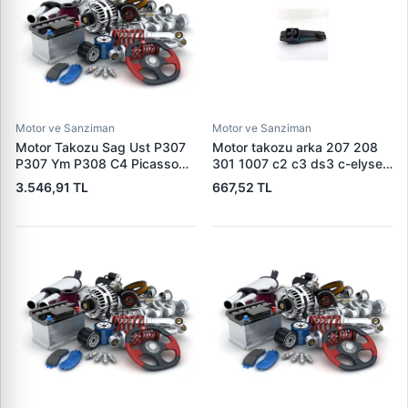
Motor ve Sanziman
Motor ve Sanziman
Motor Takozu Sag Ust P307
Motor takozu arka 207 208
P307 Ym P308 C4 Picasso
301 1007 c2 c3 ds3 c-elysee
C4 2 DS4 C4 EW10A (2,0
1806.59 180659 180696
3.546,91 TL
667,52 TL
16V) | RAPRO R52123 | OEM
180684
1839.H6-1839.94