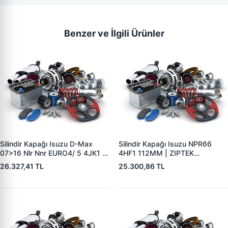
Benzer ve İlgili Ürünler
Silindir Kapağı Isuzu D-Max
Silindir Kapağı Isuzu NPR66
07>16 Nlr Nnr EURO4/ 5 4JK1 |
4HF1 112MM | ZIPTEK
ZIPTEK 8973559708 | OEM
8971865895 | OEM
26.327,41 TL
25.300,86 TL
8982230192 8982230191
8971865897 8971465202
8981756061 8973559708
8971865894 8971865895
8973559709
8971865896