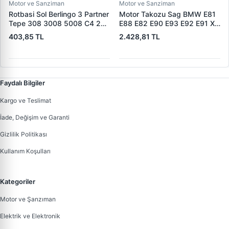
Motor ve Sanziman
Motor ve Sanziman
Rotbasi Sol Berlingo 3 Partner
Motor Takozu Sag BMW E81
Tepe 308 3008 5008 C4 2
E88 E82 E90 E93 E92 E91 X1
DS4 08> | RIW PE2020 |
E84 Z4 E89 | CORTECO
403,85 TL
2.428,81 TL
OEM 3817.76
80000696 | OEM
22116768852
Faydalı Bilgiler
Kargo ve Teslimat
İade, Değişim ve Garanti
Gizlilik Politikası
Kullanım Koşulları
Kategoriler
Motor ve Şanzıman
Elektrik ve Elektronik