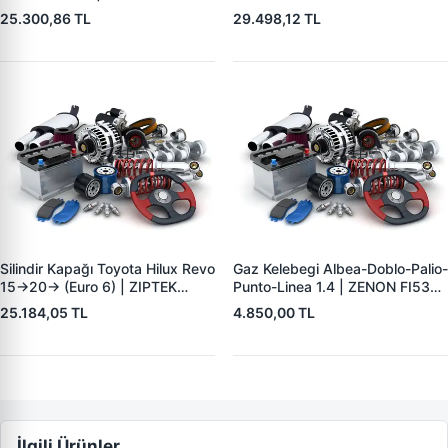
897358368251 | OEM
ZIPTEK 898170619051 | OEM
25.300,86 TL
29.498,12 TL
897358368251 897207133151
8981706190 8980184542
897358368151
8980184543 8980184545
8980184546
Silindir Kapağı Toyota Hilux Revo
Gaz Kelebegi Albea-Doblo-Palio-
15->20-> (Euro 6) | ZIPTEK
Punto-Linea 1.4 | ZENON FI5393
11101-0E010 | OEM 11101-
| OEM 77363793
25.184,05 TL
4.850,00 TL
0E010
İlgili Ürünler