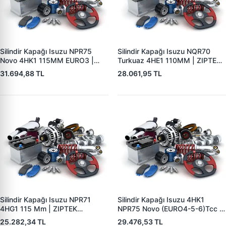
Silindir Kapağı Isuzu NPR75
Silindir Kapağı Isuzu NQR70
Novo 4HK1 115MM EURO3 |
Turkuaz 4HE1 110MM | ZIPTEK
ZIPTEK 8980184542 | OEM
8970881483 | OEM
31.694,88 TL
28.061,95 TL
8980184542 8981706171
8970881483 8973583632
8980083637 8973830411
Silindir Kapağı Isuzu NPR71
Silindir Kapağı Isuzu 4HK1
4HG1 115 Mm | ZIPTEK
NPR75 Novo (EURO4-5-6)Tcc |
897358368251 | OEM
ZIPTEK 898170619051 | OEM
25.282,34 TL
29.476,53 TL