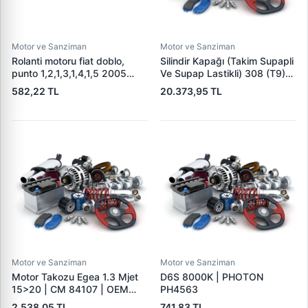
Motor ve Sanziman
Motor ve Sanziman
Rolanti motoru fiat doblo,
Silindir Kapağı (Takim Supapli
punto 1,2,1,3,1,4,1,5 2005
Ve Supap Lastikli) 308 (T9)
71718105
207 208 301 308 508 2008
582,22 TL
20.373,95 TL
3008 5008 Partner 2 Tepee
08> Expert 4 / C-Elysee C3 2
C4 2 C5 X7 DS3 DS4 DS5
Berlingo Berlingo 3 Jumper
Motor ve Sanziman
Motor ve Sanziman
Motor Takozu Egea 1.3 Mjet
D6S 8000K | PHOTON
15>20 | CM 84107 | OEM
PH4563
52050392 51983863
2.538,05 TL
741,83 TL