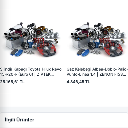
897358368251 897207133151
8981706190 8980184542
897358368151
8980184543 8980184545
8980184546
Silindir Kapağı Toyota Hilux Revo
Gaz Kelebegi Albea-Doblo-Palio-
15->20-> (Euro 6) | ZIPTEK
Punto-Linea 1.4 | ZENON FI5393
11101-0E010 | OEM 11101-
| OEM 77363793
25.165,61 TL
4.846,45 TL
0E010
İlgili Ürünler