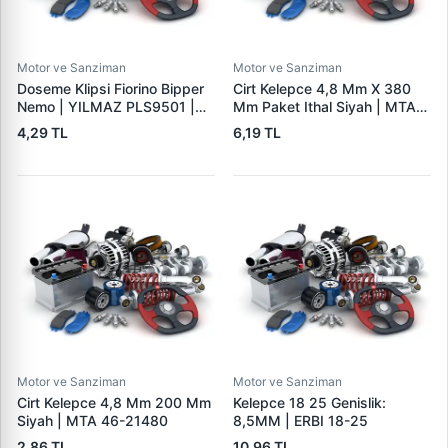
Motor ve Sanziman
Motor ve Sanziman
Doseme Klipsi Fiorino Bipper
Cirt Kelepce 4,8 Mm X 380
Nemo | YILMAZ PLS9501 |
Mm Paket Ithal Siyah | MTA
OEM 46835626
46-21510
4,29 TL
6,19 TL
Motor ve Sanziman
Motor ve Sanziman
Cirt Kelepce 4,8 Mm 200 Mm
Kelepce 18 25 Genislik:
Siyah | MTA 46-21480
8,5MM | ERBI 18-25
2,86 TL
10,96 TL