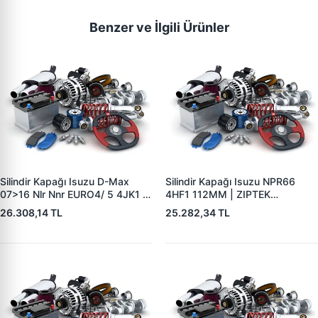
Benzer ve İlgili Ürünler
Silindir Kapağı Isuzu D-Max
Silindir Kapağı Isuzu NPR66
07>16 Nlr Nnr EURO4/ 5 4JK1 |
4HF1 112MM | ZIPTEK
ZIPTEK 8973559708 | OEM
8971865895 | OEM
26.308,14 TL
25.282,34 TL
8982230192 8982230191
8971865897 8971465202
8981756061 8973559708
8971865894 8971865895
8973559709
8971865896