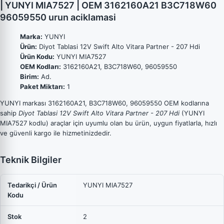
| YUNYI MIA7527 | OEM 3162160A21 B3C718W60
96059550 urun aciklamasi
Marka:
YUNYI
Ürün:
Diyot Tablasi 12V Swift Alto Vitara Partner - 207 Hdi
Ürün Kodu:
YUNYI MIA7527
OEM Kodları:
3162160A21, B3C718W60, 96059550
Birim:
Ad.
Paket Miktarı:
1
YUNYI markası 3162160A21, B3C718W60, 96059550 OEM kodlarına
sahip
Diyot Tablasi 12V Swift Alto Vitara Partner - 207 Hdi
(YUNYI
MIA7527 kodlu) araçlar için uyumlu olan bu ürün, uygun fiyatlarla, hızlı
ve güvenli kargo ile hizmetinizdedir.
Teknik Bilgiler
Tedarikçi / Ürün
YUNYI MIA7527
Kodu
Stok
2