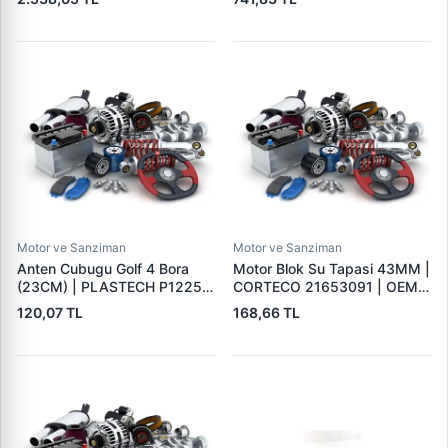
Motor ve Sanziman
Motor ve Sanziman
Anten Cubugu Golf 4 Bora
Motor Blok Su Tapasi 43MM |
(23CM) | PLASTECH P12253
CORTECO 21653091 | OEM
| OEM 3A0051849
8200058022
120,07 TL
168,66 TL