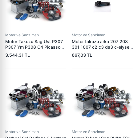
Motor ve Sanziman
Motor ve Sanziman
Motor Takozu Sag Ust P307
Motor takozu arka 207 208
P307 Ym P308 C4 Picasso
301 1007 c2 c3 ds3 c-elysee
C4 2 DS4 C4 EW10A (2,0
1806.59 180659 180696
3.544,31 TL
667,03 TL
16V) | RAPRO R52123 | OEM
180684
1839.H6-1839.94
Motor ve Sanziman
Motor ve Sanziman