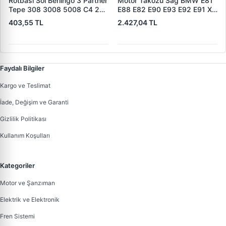
Rotbasi Sol Berlingo 3 Partner
Motor Takozu Sag BMW E81
Tepe 308 3008 5008 C4 2
E88 E82 E90 E93 E92 E91 X1
DS4 08> | RIW PE2020 |
E84 Z4 E89 | CORTECO
403,55 TL
2.427,04 TL
OEM 3817.76
80000696 | OEM
22116768852
Faydalı Bilgiler
Kargo ve Teslimat
İade, Değişim ve Garanti
Gizlilik Politikası
Kullanım Koşulları
Kategoriler
Motor ve Şanzıman
Elektrik ve Elektronik
Fren Sistemi