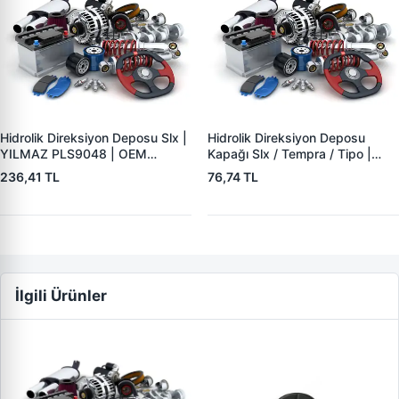
Hidrolik Direksiyon Deposu Slx |
Hidrolik Direksiyon Deposu
YILMAZ PLS9048 | OEM
Kapağı Slx / Tempra / Tipo |
7173437
YILMAZ PLS9050 | OEM
236,41 TL
76,74 TL
9938054
İlgili Ürünler