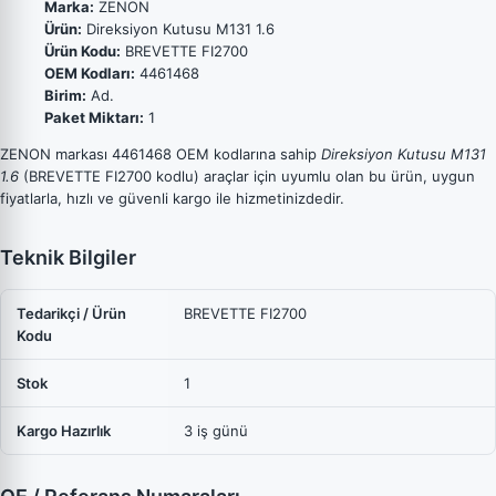
Marka:
ZENON
Ürün:
Direksiyon Kutusu M131 1.6
Ürün Kodu:
BREVETTE FI2700
OEM Kodları:
4461468
Birim:
Ad.
Paket Miktarı:
1
ZENON markası 4461468 OEM kodlarına sahip
Direksiyon Kutusu M131
1.6
(BREVETTE FI2700 kodlu) araçlar için uyumlu olan bu ürün, uygun
fiyatlarla, hızlı ve güvenli kargo ile hizmetinizdedir.
Teknik Bilgiler
Tedarikçi / Ürün
BREVETTE FI2700
Kodu
Stok
1
Kargo Hazırlık
3 iş günü