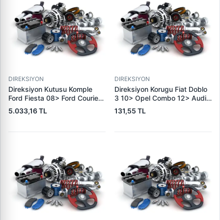
DIREKSIYON
DIREKSIYON
Direksiyon Kutusu Komple
Direksiyon Korugu Fiat Doblo
Ford Fiesta 08> Ford Courier
3 10> Opel Combo 12> Audi
14> | KRAFTVOLL 01050056
A1 10>15 A2 01>08 Seat
5.033,16 TL
131,55 TL
| OEM 8V51 3200 CL
Cordoba 02>09 Ibiza 3
00>15 Toledo 12>16 Wv Polo
01>09 | LDM 123508 | OEM
77365222 6Q0423831D
95512975