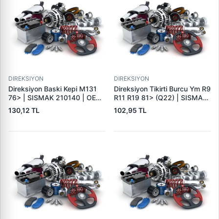
DIREKSIYON
DIREKSIYON
Direksiyon Baski Kepi M131
Direksiyon Tikirti Burcu Ym R9
76> | SISMAK 210140 | OEM
R11 R19 81> (Q22) | SISMAK
4354388
220251 | OEM 7700794702
130,12 TL
102,95 TL