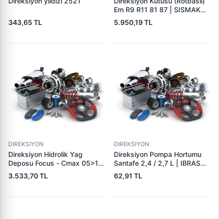
Direksiyon yıldızı 2521
Direksiyon Kutusu (Rotbasli)
Em R9 R11 81 87 | SISMAK
220213T | OEM 7701462168
343,65 TL
5.950,19 TL
DIREKSIYON
DIREKSIYON
Direksiyon Hidrolik Yag
Direksiyon Pompa Hortumu
Deposu Focus - Cmax 05>11
Santafe 2,4 / 2,7 L | IBRAS
| OTOSAN 4M513R700AC |
22768 | OEM 5754226300
3.533,70 TL
62,91 TL
OEM 4M51 3R700 AC
1420238