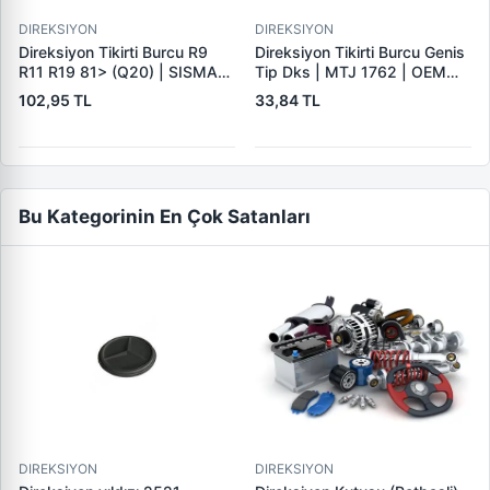
DIREKSIYON
DIREKSIYON
Direksiyon Tikirti Burcu R9
Direksiyon Tikirti Burcu Genis
R11 R19 81> (Q20) | SISMAK
Tip Dks | MTJ 1762 | OEM
220250 | OEM 7700794702
4323104
102,95 TL
33,84 TL
Bu Kategorinin En Çok Satanları
DIREKSIYON
DIREKSIYON