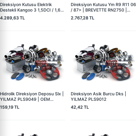
Direksiyon Kutusu Elektrik
Direksiyon Kutusu Ym R9 R11 06
Destekli Kangoo 3 1,5DCI / 1,6
/ 87> | BREVETTE RN2750 |
08> | BREVETTE RN2751 | OEM
OEM 7701465388
4.289,63 TL
2.767,28 TL
8200088495
Hidrolik Direksiyon Deposu Slx |
Direksiyon Asik Burcu Dks |
YILMAZ PLS9049 | OEM
YILMAZ PLS9012
7607751
159,19 TL
42,42 TL