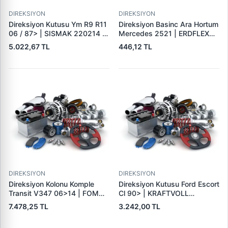
DIREKSIYON
DIREKSIYON
Direksiyon Kutusu Ym R9 R11
Direksiyon Basinc Ara Hortum
06 / 87> | SISMAK 220214 |
Mercedes 2521 | ERDFLEX
OEM 7701465388
EM2752 | OEM 0019972752
5.022,67 TL
446,12 TL
0019972652 0129972382
DIREKSIYON
DIREKSIYON
Direksiyon Kolonu Komple
Direksiyon Kutusu Ford Escort
Transit V347 06>14 | FOM
Cl 90> | KRAFTVOLL
CC113C529AA | OEM CC11
01050046 | OEM 95AB
7.478,25 TL
3.242,00 TL
3C529 AA 1800530
3A500 ED 6496277