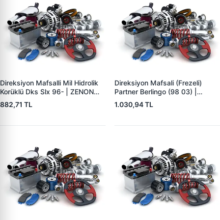
Direksiyon Mafsalli Mil Hidrolik
Direksiyon Mafsali (Frezeli)
Korüklü Dks Slx 96- | ZENON
Partner Berlingo (98 03) |
FI3211 | OEM 7799433
ZENON PE3251 | OEM 4103.G3
882,71 TL
1.030,94 TL