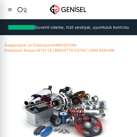
Guvenli odeme, hizli sevkiyat, uyumluluk kontrolu
Suspansiyon ve Direksiyon
»
DIREKSIYON
»
Direksiyon Kutusu M131 1.6 | BREVETTE FI2700 | OEM 4461468