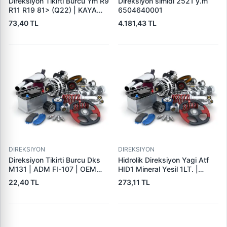
Direksiyon Tikirti Burcu Ym R9
Direksiyon simidi 2521 y.m
R11 R19 81> (Q22) | KAYA
6504640001
KR-286 | OEM 77 00 799
73,40 TL
4.181,43 TL
093
DIREKSIYON
DIREKSIYON
Direksiyon Tikirti Burcu Dks
Hidrolik Direksiyon Yagi Atf
M131 | ADM FI-107 | OEM
HID1 Mineral Yesil 1LT. |
4323104
KRAFTVOLL 17023003
22,40 TL
273,11 TL