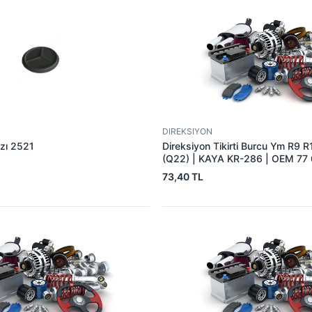
DIREKSIYON
ızı 2521
Direksiyon Tikirti Burcu Ym R9 
(Q22) | KAYA KR-286 | OEM 77
73,40 TL