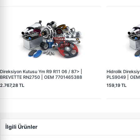
Direksiyon Kutusu Ym R9 R11 06 / 87> |
Hidrolik Direks
BREVETTE RN2750 | OEM 7701465388
PLS9049 | OEM
2.767,28 TL
159,19 TL
İlgili Ürünler