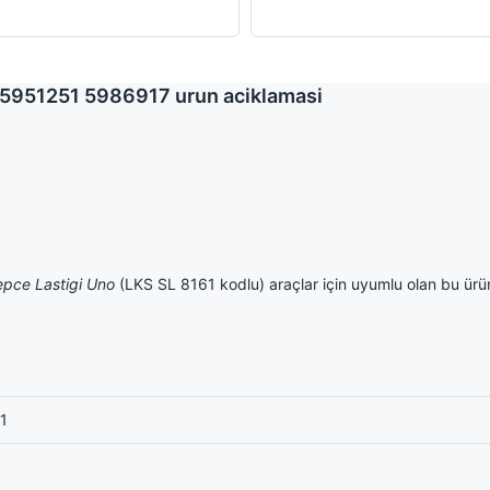
M 5951251 5986917 urun aciklamasi
epce Lastigi Uno
(LKS SL 8161 kodlu) araçlar için uyumlu olan bu ürün,
1