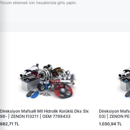
Yorum eklemek icin hesabinizla giris yapin.
Direksiyon Mafsalli Mil Hidrolik Korüklü Dks Slx
Direksiyon Mafsa
96- | ZENON FI3211 | OEM 7799433
03) | ZENON PE
882,71 TL
1.030,94 TL