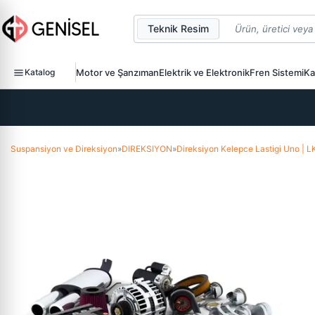
Teknik Resim
Katalog
Motor ve Şanzıman
Elektrik ve Elektronik
Fren Sistemi
Ka
Suspansiyon ve Direksiyon
»
DIREKSIYON
»
Direksiyon Kelepce Lastigi Uno | 