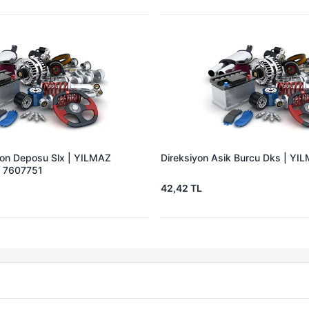
iyon Deposu Slx | YILMAZ
Direksiyon Asik Burcu Dks | Y
 7607751
42,42 TL