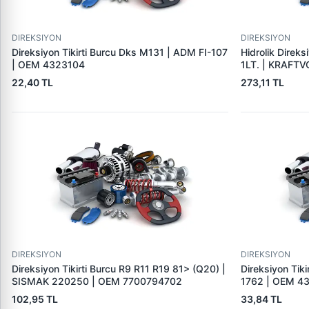
DIREKSIYON
DIREKSIYON
Direksiyon Tikirti Burcu Dks M131 | ADM FI-107
Hidrolik Direks
| OEM 4323104
1LT. | KRAFT
22,40 TL
273,11 TL
DIREKSIYON
DIREKSIYON
Direksiyon Tikirti Burcu R9 R11 R19 81> (Q20) |
Direksiyon Tiki
SISMAK 220250 | OEM 7700794702
1762 | OEM 4
102,95 TL
33,84 TL