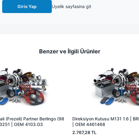
Giris Yap
Uyelik sayfasina git
Benzer ve İlgili Ürünler
li (Frezeli) Partner Berlingo (98
Direksiyon Kutusu M131 1.6 | 
3251 | OEM 4103.G3
| OEM 4461468
2.767,28 TL