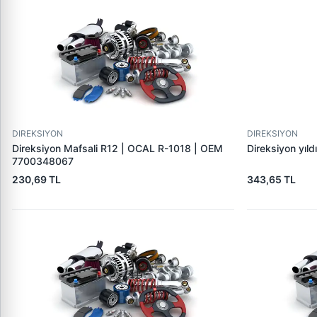
DIREKSIYON
DIREKSIYON
Direksiyon Mafsali R12 | OCAL R-1018 | OEM
Direksiyon yıld
7700348067
230,69 TL
343,65 TL