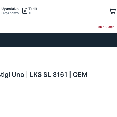
Teklif
Uyumluluk
Parça Kontrolü
Al
Bize Ulaşın
tigi Uno | LKS SL 8161 | OEM