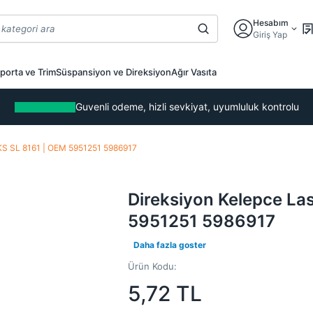
Hesabım
Giriş Yap
porta ve Trim
Süspansiyon ve Direksiyon
Ağır Vasıta
Guvenli odeme, hizli sevkiyat, uyumluluk kontrolu
LKS SL 8161 | OEM 5951251 5986917
Direksiyon Kelepce Las
5951251 5986917
Daha fazla goster
Ürün Kodu:
5,72
TL