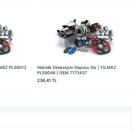
ILMAZ PLS9012
Hidrolik Direksiyon Deposu Slx | YILMAZ
PLS9048 | OEM 7173437
236,41 TL