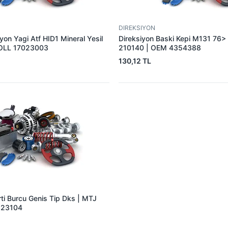
DIREKSIYON
iyon Yagi Atf HID1 Mineral Yesil
Direksiyon Baski Kepi M131 76>
VOLL 17023003
210140 | OEM 4354388
130,12 TL
rti Burcu Genis Tip Dks | MTJ
323104