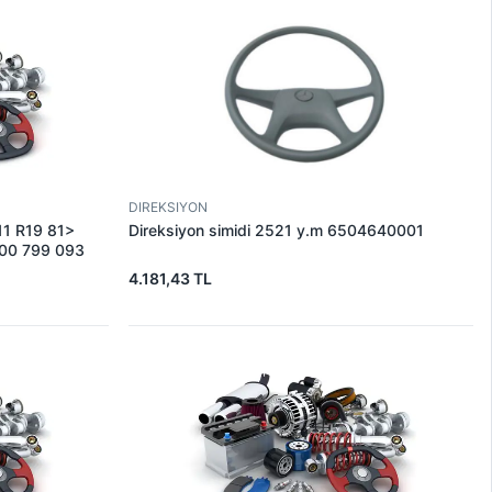
DIREKSIYON
R11 R19 81>
Direksiyon simidi 2521 y.m 6504640001
 00 799 093
4.181,43 TL