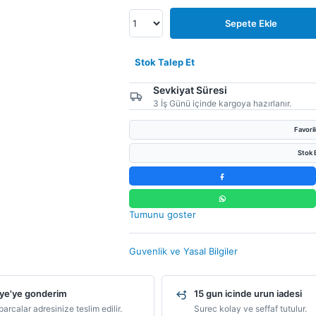
Sepete Ekle
Stok Talep Et
Sevkiyat Süresi
3 İş Günü içinde kargoya hazırlanır.
Favori
Stok B
Tumunu goster
Guvenlik ve Yasal Bilgiler
ye'ye gonderim
15 gun icinde urun iadesi
arcalar adresinize teslim edilir.
Surec kolay ve seffaf tutulur.