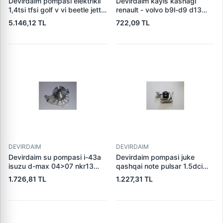
Devirdaim pompasi elektrikli
Devirdaim kayis kasnagi
1,4tsi tfsi golf v vi beetle jetta
renault - volvo b9l-d9 d13
iii iv passat polo scirocco
d16 20707160 21617479
5.146,12 TL
722,09 TL
sharan tiguan touran audi a1
1,4 alhambra ibiza v 09>
fabia 10>14 cave cavb cthe
cavd cnwa cthd ctka blg bmy
cavc ctja '''''garantili'''''
03c121004k 03c121004e
03c121004j
DEVIRDAIM
DEVIRDAIM
Devirdaim su pompasi i-43a
Devirdaim pompasi juke
isuzu d-max 04>07 nkr13
qashqai note pulsar 1.5dci
nkr55 tfr24 897105012551
clio iii kangoo iii megane iii
1.726,81 TL
1.227,31 TL
894140341251
fluence modus duster logan
897123330051
sandero lodgy dokker 1,5 dci
, mercedes (om607, om608)
w176 13>18 w177 18> w246
13>18 w247 18> c117 13>18