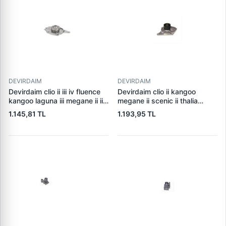
c118 18> citan 415 12>21
crafteuro 225
DEVIRDAIM
DEVIRDAIM
Devirdaim clio ii iii iv fluence
Devirdaim clio ii kangoo
kangoo laguna iii megane ii iii
megane ii scenic ii thalia
scenic ii iii symboll twingo
almera ii kubistar micra iii
1.145,81 TL
1.193,95 TL
duster logan sandero micra iii
1,5dci k9k 7701476496
note qashqai 1,5dci k9k
21010bn700
7701476496 7701473327