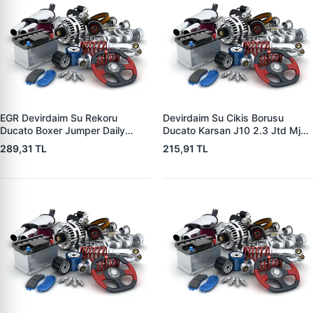
EGR Devirdaim Su Rekoru
Devirdaim Su Cikis Borusu
Ducato Boxer Jumper Daily
Ducato Karsan J10 2.3 Jtd Mjet
EURO5 2.3 | WPI PB 8553 |
01>14 | WPI PB 4099 | OEM
289,31 TL
215,91 TL
OEM 504377461
504007644 504099279