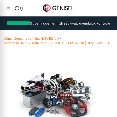
Guvenli odeme, hizli sevkiyat, uyumluluk kontrolu
Isitma, Sogutma ve Klima
»
DEVIRDAIM
»
Devirdaim Golf 1 2 Jetta Polo 1,1 / 1,3 (E,M) | LKS 52910 | OEM 32121004