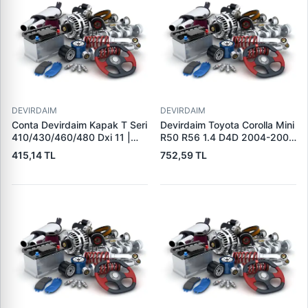
DEVIRDAIM
DEVIRDAIM
Conta Devirdaim Kapak T Seri
Devirdaim Toyota Corolla Mini
410/430/460/480 Dxi 11 |
R50 R56 1.4 D4D 2004-2007
VICTOR REINZ 70-38633-00
Yaris 1.4 D4D 2005-> (P9)
415,14 TL
752,59 TL
| OEM 7420479636
Auris 1.4 D4D 2007-2012
(E15) | KRAFTVOLL
08010353 | OEM
1610039395 11517790871