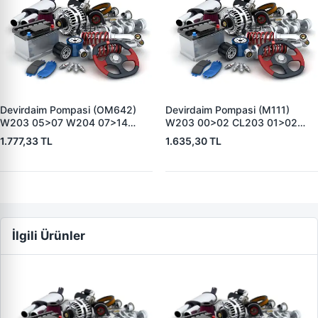
Devirdaim Pompasi (OM642)
Devirdaim Pompasi (M111)
W203 05>07 W204 07>14
W203 00>02 CL203 01>02
C219 05>10 W211 05>08 W164
S203 01>02 C208 00>02
1.777,33 TL
1.635,30 TL
05>09 Sprinter 06>09 |
W210 00>02 | WENDERPARTS
WENDERPARTS
MA1112004201 | OEM
MA6422001001 | OEM
A1112004201
A6422001001
İlgili Ürünler