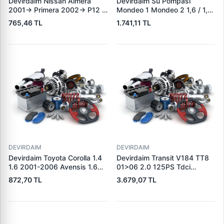
Devirdaim Nissan Almera
Devirdaim Su Pompasi
2001-> Primera 2002-> P12
Mondeo 1 Mondeo 2 1,6 / 1,8
Kasa | KRAFTVOLL
/ 2,0 16V 93>00 | DOLZ F126
765,46 TL
1.741,11 TL
08010326 | OEM
| OEM 938M 8591 AA
210104M526
6878045
DEVIRDAIM
DEVIRDAIM
Devirdaim Toyota Corolla 1.4
Devirdaim Transit V184 TT8
1.6 2001-2006 Avensis 1.6
01>06 2.0 125PS Tdci
2003-2007 Auris Vvti 1.4
Mondeo 3 00>07 3 2.0
872,70 TL
3.679,07 TL
2006-2012 | KRAFTVOLL
125PS Tdci / 10-Type Jaguar
08010338 | OEM
01> 2.0D 2.0 2.5 3.0 V6 24V
1610009080
2.0 Tdci 125PS | DOLZ
F149CT | OEM XS7Q 8K500
AM 1477444