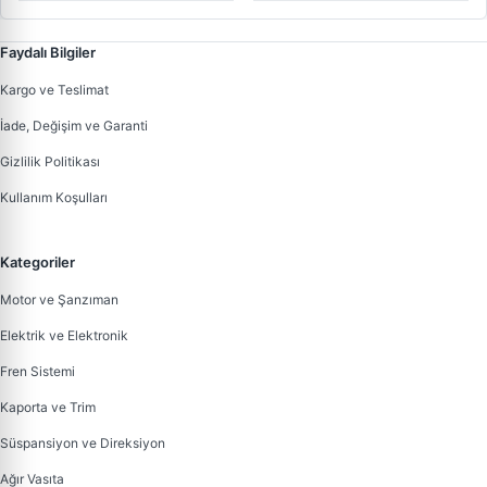
2.0 Tdci 125PS | DOLZ F149 |
1610009610 16100-39526
OEM XS7Q 8K500 AM
1477444
Faydalı Bilgiler
Kargo ve Teslimat
İade, Değişim ve Garanti
Gizlilik Politikası
Kullanım Koşulları
Kategoriler
Motor ve Şanzıman
Elektrik ve Elektronik
Fren Sistemi
Kaporta ve Trim
Süspansiyon ve Direksiyon
Ağır Vasıta