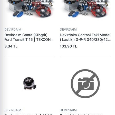
DEVIRDAIM
DEVIRDAIM
Devirdaim Conta (Klingrit)
Devirdaim Contasi Eski Model
Ford Transit T 15 | TEKCONTA
( Lastik ) G-P-R 340/380/420
T102014
| CONSAN 03.302.124 | OEM
3,34 TL
103,90 TL
1353010
DEVIRDAIM
DEVIRDAIM