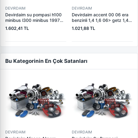
DEVIRDAIM
DEVIRDAIM
Devirdaim su pompasi h100
Devirdaim accent 00 06 era
minibus l300 minibus 1997
benzinli 1,4 1,6 06> getz 1,4
2008 l200 1987 1996 25100-
1,6 06> rio 05> cerato
1.602,41 TL
1.021,88 TL
42000
benzinli 04> crafteuro 263
Bu Kategorinin En Çok Satanları
DEVIRDAIM
DEVIRDAIM