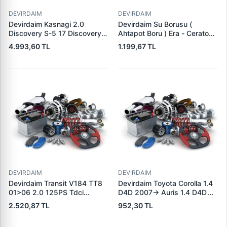
DEVIRDAIM
DEVIRDAIM
Devirdaim Kasnagi 2.0
Devirdaim Su Borusu (
Discovery S-5 17 Discovery
Ahtapot Boru ) Era - Cerato
Sport 15 New Defender 20
1.5 Crdi 2006-> | ATIK 272 |
4.993,60 TL
1.199,67 TL
Evoque 12 | LANDROVER
OEM 25620-2A100
LR071768 | OEM LR071768
DEVIRDAIM
DEVIRDAIM
Devirdaim Transit V184 TT8
Devirdaim Toyota Corolla 1.4
01>06 2.0 125PS Tdci
D4D 2007-> Auris 1.4 D4D
Mondeo 3 00>07 3 2.0
2007-> Yaris 1.4 D4D 2006->
2.520,87 TL
952,30 TL
125PS Tdci / 10-Type Jaguar
6 Ileri Vites | KRAFTVOLL
01> 2.0D 2.0 2.5 3.0 V6 24V
08010264 | OEM