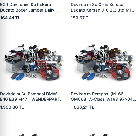
EGR Devirdaim Su Rekoru
Devirdaim Su Cikis Borusu
Ducato Boxer Jumper Daily
Ducato Karsan J10 2.3 Jtd Mjet
EURO5 2.3 | WINTECH
01>14 | WINTECH 0500239 |
164,44 TL
159,67 TL
0500238 | OEM 504377461
OEM 504007644 504099279
Devirdaim Su Pompasi BMW
Devirdaim Pompasi (M166,
E46 E39 M47 | WENDERPARTS
OM668) A-Class W168 97>04
BA11510393730 | OEM
Vaneo 414 02>05 |
1.990,86 TL
1.066,21 TL
11510393730 11517786736
WENDERPARTS
MA1662000620 | OEM
A1662000720