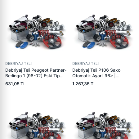
DEBRIYAJ TELI
DEBRIYAJ TELI
Debriyaj Teli Peugeot Partner-
Debriyaj Teli P106 Saxo
Berlingo 1 (98-02) Eski Tip
Otomatik Ayarli 96> |
XUD9-2150.Z1 | GUA 41195 |
KRAFTVOLL 01090292 |
631,05 TL
1.267,35 TL
OEM 2150.R2
OEM 2150.Q6 96254125