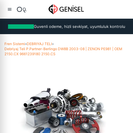
Guvenli odeme, hizli sevkiyat, uyumluluk kontrolu
Fren Sistemi
»
DEBRIYAJ TELI
»
Debriyaj Teli P.Partner-Berlingo DW8B 2003-08 | ZENON PE981 | OEM
2150.CX 9661239180 2150.CS