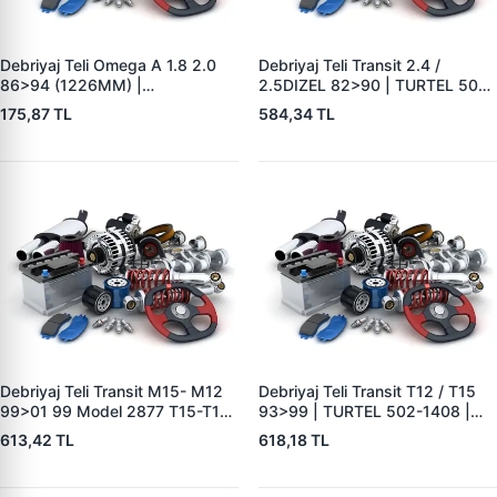
Debriyaj Teli Omega A 1.8 2.0
Debriyaj Teli Transit 2.4 /
86>94 (1226MM) |
2.5DIZEL 82>90 | TURTEL 502-
WAGENBURG 14530002001 |
1409
175,87 TL
584,34 TL
OEM 669159
Debriyaj Teli Transit M15- M12
Debriyaj Teli Transit T12 / T15
99>01 99 Model 2877 T15-T12
93>99 | TURTEL 502-1408 |
| TURTEL 502-1422 | OEM
OEM 88VB-7K553-AA
613,42 TL
618,18 TL
96VB 7K553 CA 1011806