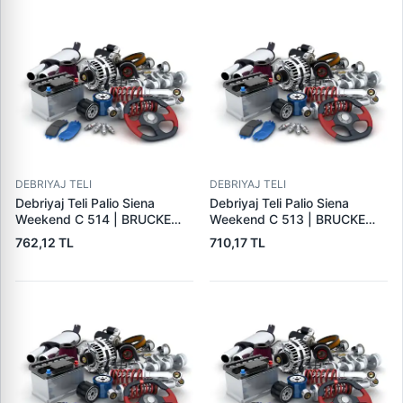
DEBRIYAJ TELI
DEBRIYAJ TELI
Debriyaj Teli Palio Siena
Debriyaj Teli Palio Siena
Weekend C 514 | BRUCKE
Weekend C 513 | BRUCKE
46788229
46522370
762,12 TL
710,17 TL