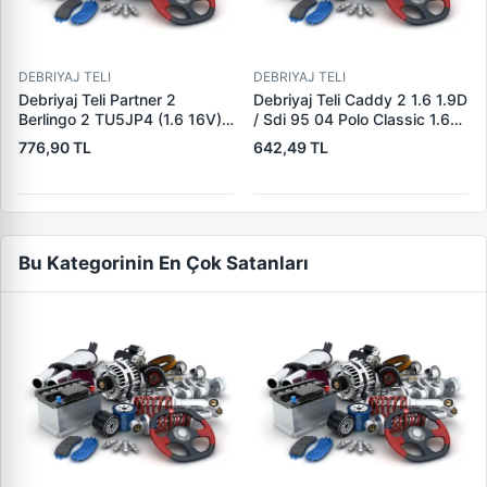
DEBRIYAJ TELI
DEBRIYAJ TELI
Debriyaj Teli Partner 2
Debriyaj Teli Caddy 2 1.6 1.9D
Berlingo 2 TU5JP4 (1.6 16V) /
/ Sdi 95 04 Polo Classic 1.6
DW8B (1.9D 8V) / DW10TD
11 / 95 09 / 01 Polo 1.6 1.9SDI
776,90 TL
642,49 TL
(2.0HDI 8V) / (03 08) BE4 |
04 / 97 09 / 01 | BARCHA
BRUCKE 2150.CX
6K1721335C | OEM
6K1721335C
Bu Kategorinin En Çok Satanları