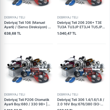
DEBRIYAJ TELI
DEBRIYAJ TELI
Debriyaj Teli 106 (Manuel
Debriyaj Teli 206 206+ T3E
Ayarli) / (Servo Direksiyon) 96
TU3A TU3JP ET3J4 TU5JP4
1474 / 1237 | KRAFTVOLL
02> | KRAFTVOLL 01090223
638,68 TL
1.040,47 TL
01090264 | OEM 2150Q6-
| OEM 2150CK
96254125
DEBRIYAJ TELI
DEBRIYAJ TELI
Debriyaj Teli P206 Otomatik
Debriyaj Teli 306 1.4/1.6/1.8 /
Ayarli Boy:680 / 330 98> |
2.0 16V Boy:676/380 (93-
KRAFTVOLL 01090293 |
99) | KRAFTVOLL 01090225