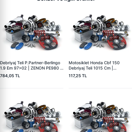
Debriyaj Teli P.Partner-Berlingo
Motosiklet Honda Cbf 150
1.9 Em 97>02 | ZENON PE980 |
Debriyaj Teli 1015 Cm |
OEM 2150R2
WAGENBURG 154-101-C | OEM
784,05 TL
117,25 TL
5JJ-26335-00