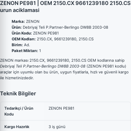
ZENON PE981 | OEM 2150.CX 9661239180 2150.CS
urun aciklamasi
Marka:
ZENON
Ürün:
Debriyaj Teli P.Partner-Berlingo DW8B 2003-08
Ürün Kodu:
ZENON PE981
OEM Kodları:
2150.CX, 9661239180, 2150.CS
Birim:
Ad.
Paket Miktarı:
1
ZENON markası 2150.CX, 9661239180, 2150.CS OEM kodlarına sahip
Debriyaj Teli P.Partner-Berlingo DW8B 2003-08
(ZENON PE981 kodlu)
araçlar için uyumlu olan bu ürün, uygun fiyatlarla, hızlı ve güvenli kargo
ile hizmetinizdedir.
Teknik Bilgiler
Tedarikçi / Ürün
ZENON PE981
Kodu
Kargo Hazırlık
3 iş günü