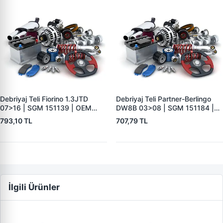
Debriyaj Teli Fiorino 1.3JTD
Debriyaj Teli Partner-Berlingo
07>16 | SGM 151139 | OEM
DW8B 03>08 | SGM 151184 |
55216695 55212927
OEM 2150.CX
793,10 TL
707,79 TL
İlgili Ürünler