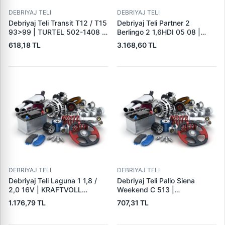
DEBRIYAJ TELI
DEBRIYAJ TELI
Debriyaj Teli Transit T12 / T15
Debriyaj Teli Partner 2
93>99 | TURTEL 502-1408 |
Berlingo 2 1,6HDI 05 08 |
OEM 88VB-7K553-AA
KRAFTVOLL 01090155 | OEM
618,18 TL
3.168,60 TL
2444V9 71729169
DEBRIYAJ TELI
DEBRIYAJ TELI
Debriyaj Teli Laguna 1 1,8 /
Debriyaj Teli Palio Siena
2,0 16V | KRAFTVOLL
Weekend C 513 |
01090061 | OEM
KRAFTVOLL 01090114 | OEM
1.176,79 TL
707,31 TL
7700432383 7700428748
46522370