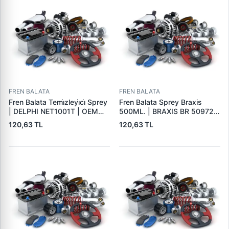
FREN BALATA
FREN BALATA
Fren Balata Temi̇zleyi̇ci̇ Sprey
Fren Balata Sprey Braxis
| DELPHI NET1001T | OEM
500ML. | BRAXIS BR 50972 |
BALATA SPREYI
OEM BALATA SPREYI
120,63 TL
120,63 TL