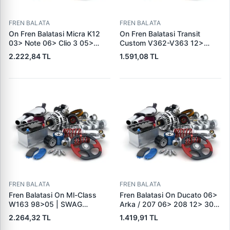
FREN BALATA
FREN BALATA
On Fren Balatasi Micra K12
On Fren Balatasi Transit
03> Note 06> Clio 3 05>
Custom V362-V363 12>
Modus 04> Duster 10>
(Arka Tek Teker) | SKF VKBP
2.222,84 TL
1.591,08 TL
Logan 04> Dokker 12> G:116
80029 E | OEM BK21 2K021
Mm Y: 52,1 Mm K:17,4MM |
AC 2391870
DELPHI LP5005EV | OEM
410604076R
FREN BALATA
FREN BALATA
Fren Balatasi On Ml-Class
Fren Balatasi On Ducato 06>
W163 98>05 | SWAG
Arka / 207 06> 208 12> 301
10916410 | OEM
12> 307 00> 1007 05> 2008
2.264,32 TL
1.419,91 TL
A1634201220
13> Partner 96> Par | FEBI