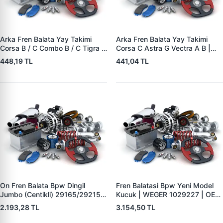
Arka Fren Balata Yay Takimi
Arka Fren Balata Yay Takimi
Corsa B / C Combo B / C Tigra A
Corsa C Astra G Vectra A B |
| YTT Y1727 | OEM 1605988
YTT Y1726 | OEM 1605985
448,19 TL
441,04 TL
On Fren Balata Bpw Dingil
Fren Balatasi Bpw Yeni Model
Jumbo (Centikli) 29165/29215 |
Kucuk | WEGER 1029227 | OEM
WEGER 10041-2 | OEM
509290120 29227
2.193,28 TL
3.154,50 TL
0509290050 0980102750
0980102930