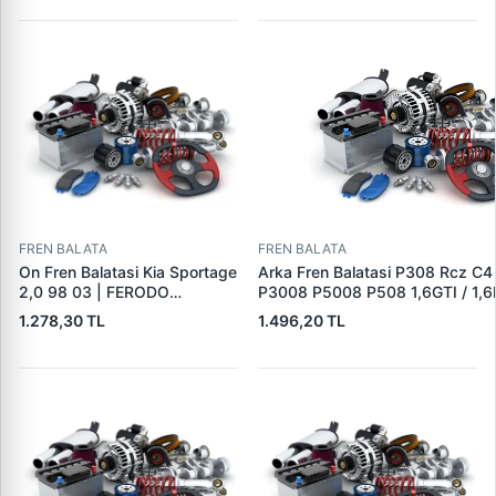
16432 | OEM 4253.38
FREN BALATA
FREN BALATA
On Fren Balatasi Kia Sportage
Arka Fren Balatasi P308 Rcz C4
2,0 98 03 | FERODO
P3008 P5008 P508 1,6GTI / 1,6
FDB1536 | OEM
2,0HDI 07 / 10> | TRW GDB162
1.278,30 TL
1.496,20 TL
0K0453323Z
1608520680|DS1608520680|