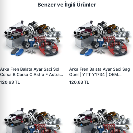
Benzer ve İlgili Ürünler
Arka Fren Balata Ayar Saci Sol
Arka Fren Balata Ayar Saci Sag
Corsa B Corsa C Astra F Astra G
Opel | YTT Y1734 | OEM
Astra H Vectra B Tigra B | YTT
556441
120,63 TL
120,63 TL
Y1735 | OEM 556440