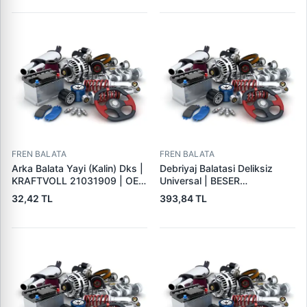
FREN BALATA
FREN BALATA
Arka Balata Yayi (Kalin) Dks |
Debriyaj Balatasi Deliksiz
KRAFTVOLL 21031909 | OEM
Universal | BESER
4325184
325X200X4
32,42 TL
393,84 TL