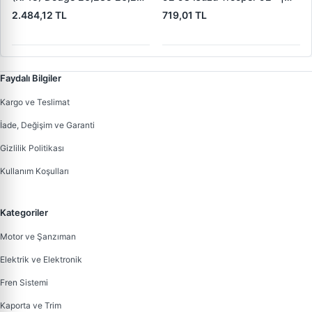
32,260 Dingil | KALE B 1278
KRAFTVOLL 07160049 |
2.484,12 TL
719,01 TL
1840 05 KF22 | OEM 19557 /
OEM 160 5851
19606 / M910035-01 /
M91003501
Faydalı Bilgiler
Kargo ve Teslimat
İade, Değişim ve Garanti
Gizlilik Politikası
Kullanım Koşulları
Kategoriler
Motor ve Şanzıman
Elektrik ve Elektronik
Fren Sistemi
Kaporta ve Trim