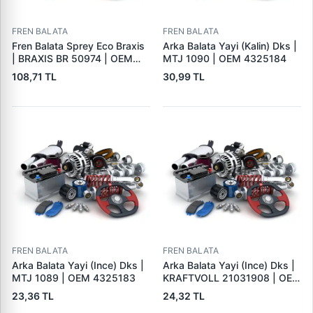
FREN BALATA
FREN BALATA
Fren Balata Sprey Eco Braxis
Arka Balata Yayi (Kalin) Dks |
| BRAXIS BR 50974 | OEM
MTJ 1090 | OEM 4325184
BALATA SPREYI
108,71 TL
30,99 TL
FREN BALATA
FREN BALATA
Arka Balata Yayi (Ince) Dks |
Arka Balata Yayi (Ince) Dks |
MTJ 1089 | OEM 4325183
KRAFTVOLL 21031908 | OEM
4325183
23,36 TL
24,32 TL