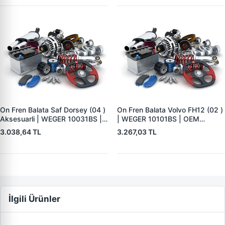
On Fren Balata Saf Dorsey (04 )
On Fren Balata Volvo FH12 (02 )
Aksesuarli | WEGER 10031BS |
| WEGER 10101BS | OEM
OEM 3057008400
1078439
3.038,64 TL
3.267,03 TL
İlgili Ürünler