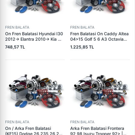
FREN BALATA
FREN BALATA
On Fren Balatasi Hyundai I30
Fren Balatasi On Caddy Altea
2012-> Elantra 2010-> Kia
04>15 Golf 5 6 A3 Octavia
Ceed 2012-> | GRAP 94166 |
04>13 Jetta 06>11 Leon
748,57 TL
1.225,85 TL
OEM 581012VA00
06>13 Toledo 05>09 Yeti
10>18 | KALE B 23131 197 05
ANS KD13 | OEM
1K0698151J 1K0698151F
FREN BALATA
FREN BALATA
On / Arka Fren Balatasi
Arka Fren Balatasi Frontera
(KF15) Dodge 26,235 26,260
92 98 Isuzu Trooper 92> |