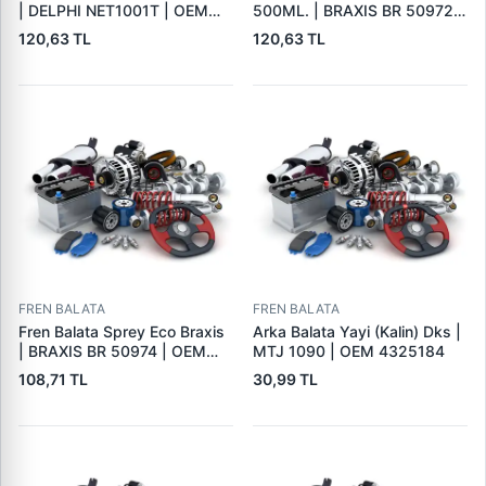
| DELPHI NET1001T | OEM
500ML. | BRAXIS BR 50972 |
BALATA SPREYI
OEM BALATA SPREYI
120,63 TL
120,63 TL
FREN BALATA
FREN BALATA
Fren Balata Sprey Eco Braxis
Arka Balata Yayi (Kalin) Dks |
| BRAXIS BR 50974 | OEM
MTJ 1090 | OEM 4325184
BALATA SPREYI
108,71 TL
30,99 TL