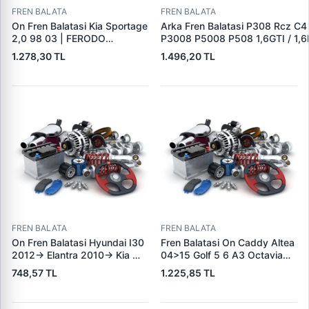
FREN BALATA
FREN BALATA
On Fren Balatasi Kia Sportage
Arka Fren Balatasi P308 Rcz C4
2,0 98 03 | FERODO
P3008 P5008 P508 1,6GTI / 1,6
FDB1536 | OEM
2,0HDI 07 / 10> | TRW GDB162
1.278,30 TL
1.496,20 TL
0K0453323Z
1608520680|DS1608520680|
FREN BALATA
FREN BALATA
On Fren Balatasi Hyundai I30
Fren Balatasi On Caddy Altea
2012-> Elantra 2010-> Kia
04>15 Golf 5 6 A3 Octavia
Ceed 2012-> | GRAP 94166 |
04>13 Jetta 06>11 Leon
748,57 TL
1.225,85 TL
OEM 581012VA00
06>13 Toledo 05>09 Yeti
10>18 | KALE B 23131 197 05
ANS KD13 | OEM