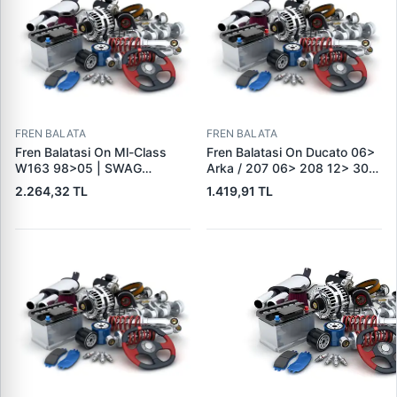
FREN BALATA
FREN BALATA
Fren Balatasi On Ml-Class
Fren Balatasi On Ducato 06>
W163 98>05 | SWAG
Arka / 207 06> 208 12> 301
10916410 | OEM
12> 307 00> 1007 05> 2008
2.264,32 TL
1.419,91 TL
A1634201220
13> Partner 96> Par | FEBI
16432 | OEM 4253.38