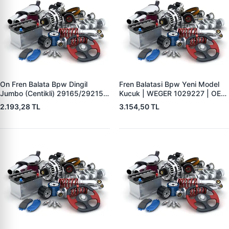
On Fren Balata Bpw Dingil
Fren Balatasi Bpw Yeni Model
Jumbo (Centikli) 29165/29215 |
Kucuk | WEGER 1029227 | OEM
WEGER 10041-2 | OEM
509290120 29227
2.193,28 TL
3.154,50 TL
0509290050 0980102750
0980102930