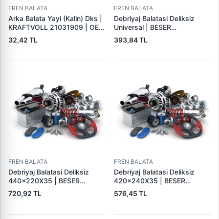
FREN BALATA
FREN BALATA
Arka Balata Yayi (Kalin) Dks |
Debriyaj Balatasi Deliksiz
KRAFTVOLL 21031909 | OEM
Universal | BESER
4325184
325X200X4
32,42 TL
393,84 TL
FREN BALATA
FREN BALATA
Debriyaj Balatasi Deliksiz
Debriyaj Balatasi Deliksiz
440×220X35 | BESER
420×240X35 | BESER
440X220X35
420X240X35
720,92 TL
576,45 TL