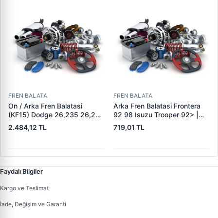
1K0698151J 1K0698151F
FREN BALATA
FREN BALATA
On / Arka Fren Balatasi
Arka Fren Balatasi Frontera
(KF15) Dodge 26,235 26,260
92 98 Isuzu Trooper 92> |
32,260 Dingil | KALE B 1278
KRAFTVOLL 07160049 |
2.484,12 TL
719,01 TL
1840 05 KF22 | OEM 19557 /
OEM 160 5851
19606 / M910035-01 /
M91003501
Faydalı Bilgiler
Kargo ve Teslimat
İade, Değişim ve Garanti