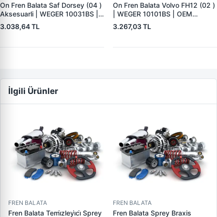
On Fren Balata Saf Dorsey (04 )
On Fren Balata Volvo FH12 (02 )
Aksesuarli | WEGER 10031BS |
| WEGER 10101BS | OEM
OEM 3057008400
1078439
3.038,64 TL
3.267,03 TL
İlgili Ürünler
FREN BALATA
FREN BALATA
Fren Balata Temi̇zleyi̇ci̇ Sprey
Fren Balata Sprey Braxis