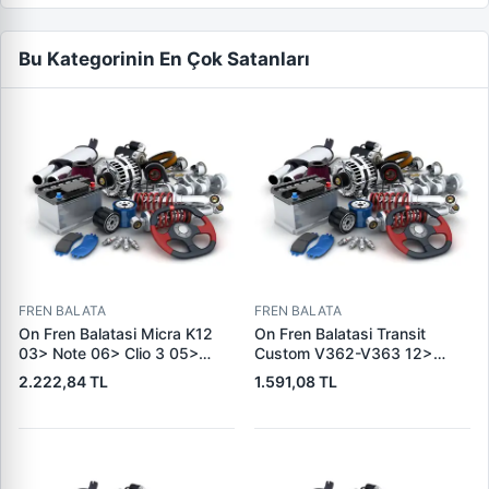
Bu Kategorinin En Çok Satanları
FREN BALATA
FREN BALATA
On Fren Balatasi Micra K12
On Fren Balatasi Transit
03> Note 06> Clio 3 05>
Custom V362-V363 12>
Modus 04> Duster 10>
(Arka Tek Teker) | SKF VKBP
2.222,84 TL
1.591,08 TL
Logan 04> Dokker 12> G:116
80029 E | OEM BK21 2K021
Mm Y: 52,1 Mm K:17,4MM |
AC 2391870
DELPHI LP5005EV | OEM
410604076R