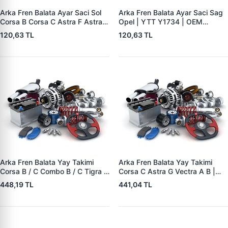
Arka Fren Balata Ayar Saci Sol
Arka Fren Balata Ayar Saci Sag
Corsa B Corsa C Astra F Astra G
Opel | YTT Y1734 | OEM
Astra H Vectra B Tigra B | YTT
556441
120,63 TL
120,63 TL
Y1735 | OEM 556440
Arka Fren Balata Yay Takimi
Arka Fren Balata Yay Takimi
Corsa B / C Combo B / C Tigra A
Corsa C Astra G Vectra A B |
| YTT Y1727 | OEM 1605988
YTT Y1726 | OEM 1605985
448,19 TL
441,04 TL