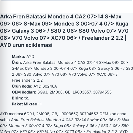
Arka Fren Balatasi Mondeo 4 CA2 07>14 S-Max
09> 06> S-Max 09> Mondeo 3 00>07 4 07> Kuga
08> Galaxy 3 06> / S80 2 06> S80 Volvo 07> V70
06> V70 Volvo 07> XC70 06> / Freelander 2 2.2 |
AYD urun aciklamasi
Marka:
AYD
Ürün:
Arka Fren Balatasi Mondeo 4 CA2 07>14 S-Max 09> 06>
S-Max 09> Mondeo 3 00>07 4 07> Kuga 08> Galaxy 3 06> / S80
2 06> S80 Volvo 07> V70 06> V70 Volvo 07> XC70 06> /
Freelander 2 2.2
Ürün Kodu:
AYD 60246A
OEM Kodları:
6G9J, 2M008, GB, LR003657, 30794553
Birim:
tk.
Paket Miktarı:
1
AYD markası 6G9J, 2M008, GB, LR003657, 30794553 OEM kodlarına
sahip
Arka Fren Balatasi Mondeo 4 CA2 07>14 S-Max 09> 06> S-Max
09> Mondeo 3 00>07 4 07> Kuga 08> Galaxy 3 06> / S80 2 06> S80
Volvo 07> V70 06> V70 Volvo 07> XC70 06> / Freelander 2 2.2
(AYD