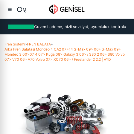
Guvenli odeme, hizli sevkiyat, uyumluluk kontrolu
Fren Sistemi
»
FREN BALATA
»
Arka Fren Balatasi Mondeo 4 CA2 07>14 S-Max 09> 06> S-Max 09>
Mondeo 3 00>07 4 07> Kuga 08> Galaxy 3 06> / S80 2 06> S80 Volvo
07> V70 06> V70 Volvo 07> XC70 06> / Freelander 2 2.2 | AYD