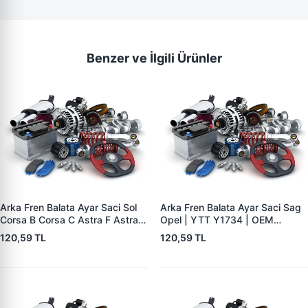
Benzer ve İlgili Ürünler
Arka Fren Balata Ayar Saci Sol
Arka Fren Balata Ayar Saci Sag
Corsa B Corsa C Astra F Astra G
Opel | YTT Y1734 | OEM
Astra H Vectra B Tigra B | YTT
556441
120,59 TL
120,59 TL
Y1735 | OEM 556440