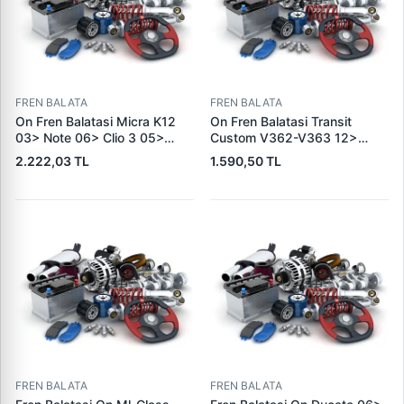
FREN BALATA
FREN BALATA
On Fren Balatasi Micra K12
On Fren Balatasi Transit
03> Note 06> Clio 3 05>
Custom V362-V363 12>
Modus 04> Duster 10>
(Arka Tek Teker) | SKF VKBP
2.222,03 TL
1.590,50 TL
Logan 04> Dokker 12> G:116
80029 E | OEM BK21 2K021
Mm Y: 52,1 Mm K:17,4MM |
AC 2391870
DELPHI LP5005EV | OEM
410604076R
FREN BALATA
FREN BALATA