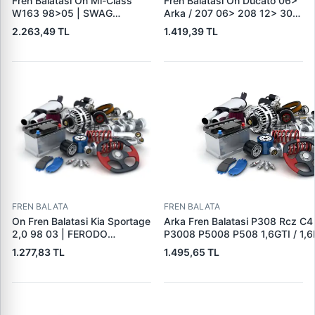
Fren Balatasi On Ml-Class
Fren Balatasi On Ducato 06>
W163 98>05 | SWAG
Arka / 207 06> 208 12> 301
10916410 | OEM
12> 307 00> 1007 05> 2008
2.263,49 TL
1.419,39 TL
A1634201220
13> Partner 96> Par | FEBI
16432 | OEM 4253.38
FREN BALATA
FREN BALATA
On Fren Balatasi Kia Sportage
Arka Fren Balatasi P308 Rcz C4
2,0 98 03 | FERODO
P3008 P5008 P508 1,6GTI / 1,6
FDB1536 | OEM
2,0HDI 07 / 10> | TRW GDB162
1.277,83 TL
1.495,65 TL
0K0453323Z
1608520680|DS1608520680|