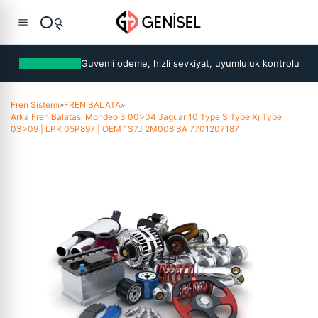
Guvenli odeme, hizli sevkiyat, uyumluluk kontrolu
Fren Sistemi
»
FREN BALATA
»
Arka Fren Balatasi Mondeo 3 00>04 Jaguar 10 Type S Type Xj Type
03>09 | LPR 05P897 | OEM 1S7J 2M008 BA 7701207187