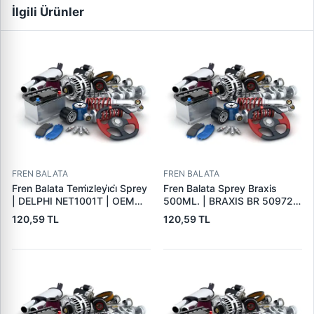
İlgili Ürünler
FREN BALATA
FREN BALATA
Fren Balata Temi̇zleyi̇ci̇ Sprey
Fren Balata Sprey Braxis
| DELPHI NET1001T | OEM
500ML. | BRAXIS BR 50972 |
BALATA SPREYI
OEM BALATA SPREYI
120,59 TL
120,59 TL