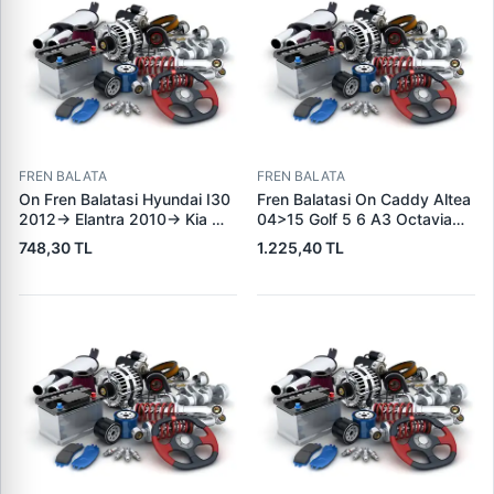
FREN BALATA
FREN BALATA
On Fren Balatasi Hyundai I30
Fren Balatasi On Caddy Altea
2012-> Elantra 2010-> Kia
04>15 Golf 5 6 A3 Octavia
Ceed 2012-> | GRAP 94166 |
04>13 Jetta 06>11 Leon
748,30 TL
1.225,40 TL
OEM 581012VA00
06>13 Toledo 05>09 Yeti
10>18 | KALE B 23131 197 05
ANS KD13 | OEM
1K0698151J 1K0698151F