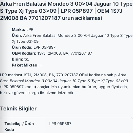
Arka Fren Balatasi Mondeo 3 00>04 Jaguar 10 Type
S Type Xj Type 03>09 | LPR 05P897 | OEM 1S7J
2M008 BA 7701207187 urun aciklamasi
Marka:
LPR
Ürün:
Arka Fren Balatasi Mondeo 3 00>04 Jaguar 10 Type S Type
Xj Type 03>09
Ürün Kodu:
LPR 05P897
OEM Kodları:
1S7J, 2M008, BA, 7701207187
Birim:
tk.
Paket Miktarı:
1
LPR markası 1S7J, 2M008, BA, 7701207187 OEM kodlarına sahip
Arka
Fren Balatasi Mondeo 3 00>04 Jaguar 10 Type S Type Xj Type 03>09
(LPR 05P897 kodlu) araçlar için uyumlu olan bu ürün, uygun fiyatlarla,
hızlı ve güvenli kargo ile hizmetinizdedir.
Teknik Bilgiler
Tedarikçi / Ürün
LPR 05P897
Kodu