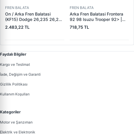
FREN BALATA
FREN BALATA
On / Arka Fren Balatasi
Arka Fren Balatasi Frontera
(KF15) Dodge 26,235 26,260
92 98 Isuzu Trooper 92> |
32,260 Dingil | KALE B 1278
KRAFTVOLL 07160049 |
2.483,22 TL
718,75 TL
1840 05 KF22 | OEM 19557 /
OEM 160 5851
19606 / M910035-01 /
M91003501
Faydalı Bilgiler
Kargo ve Teslimat
İade, Değişim ve Garanti
Gizlilik Politikası
Kullanım Koşulları
Kategoriler
Motor ve Şanzıman
Elektrik ve Elektronik