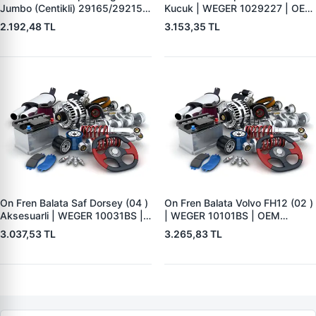
Jumbo (Centikli) 29165/29215 |
Kucuk | WEGER 1029227 | OEM
WEGER 10041-2 | OEM
509290120 29227
2.192,48 TL
3.153,35 TL
0509290050 0980102750
0980102930
On Fren Balata Saf Dorsey (04 )
On Fren Balata Volvo FH12 (02 )
Aksesuarli | WEGER 10031BS |
| WEGER 10101BS | OEM
OEM 3057008400
1078439
3.037,53 TL
3.265,83 TL