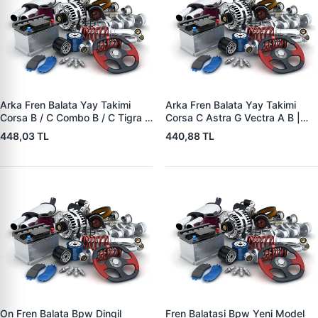
Arka Fren Balata Yay Takimi
Arka Fren Balata Yay Takimi
Corsa B / C Combo B / C Tigra A
Corsa C Astra G Vectra A B |
| YTT Y1727 | OEM 1605988
YTT Y1726 | OEM 1605985
448,03 TL
440,88 TL
On Fren Balata Bpw Dingil
Fren Balatasi Bpw Yeni Model