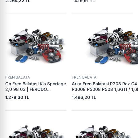
2.264,32 TL
1.419,91 TL
A1634201220
13> Partner 96> Par | FEBI
16432 | OEM 4253.38
FREN BALATA
FREN BALATA
On Fren Balatasi Kia Sportage
Arka Fren Balatasi P308 Rcz C4
2,0 98 03 | FERODO
P3008 P5008 P508 1,6GTI / 1,6
FDB1536 | OEM
2,0HDI 07 / 10> | TRW GDB162
1.278,30 TL
1.496,20 TL
0K0453323Z
1608520680|DS1608520680|