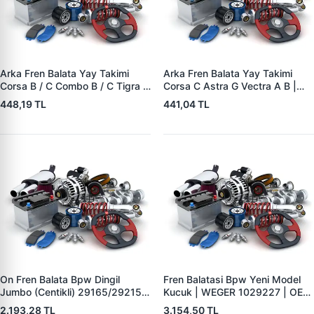
Arka Fren Balata Yay Takimi
Arka Fren Balata Yay Takimi
Corsa B / C Combo B / C Tigra A
Corsa C Astra G Vectra A B |
| YTT Y1727 | OEM 1605988
YTT Y1726 | OEM 1605985
448,19 TL
441,04 TL
On Fren Balata Bpw Dingil
Fren Balatasi Bpw Yeni Model
Jumbo (Centikli) 29165/29215 |
Kucuk | WEGER 1029227 | OEM
WEGER 10041-2 | OEM
509290120 29227
2.193,28 TL
3.154,50 TL