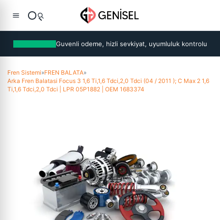
Guvenli odeme, hizli sevkiyat, uyumluluk kontrolu
Fren Sistemi
»
FREN BALATA
»
Arka Fren Balatasi Focus 3 1,6 Ti,1,6 Tdci,2,0 Tdci (04 / 2011 ); C Max 2 1,6
Ti,1,6 Tdci,2,0 Tdci | LPR 05P1882 | OEM 1683374