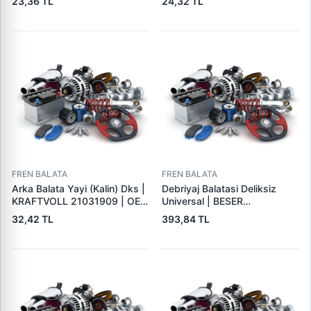
23,36 TL
24,32 TL
FREN BALATA
FREN BALATA
Arka Balata Yayi (Kalin) Dks |
Debriyaj Balatasi Deliksiz
KRAFTVOLL 21031909 | OEM
Universal | BESER
4325184
325X200X4
32,42 TL
393,84 TL