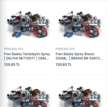
FREN BALATA
FREN BALATA
Fren Balata Temi̇zleyi̇ci̇ Sprey
Fren Balata Sprey Braxis
| DELPHI NET1001T | OEM
500ML. | BRAXIS BR 50972 |
BALATA SPREYI
OEM BALATA SPREYI
120,63 TL
120,63 TL