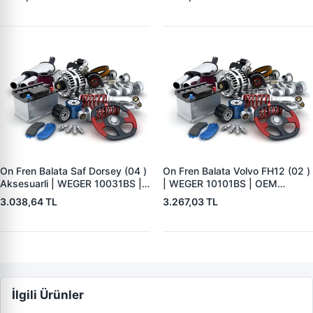
0509290050 0980102750
0980102930
On Fren Balata Saf Dorsey (04 )
On Fren Balata Volvo FH12 (02 )
Aksesuarli | WEGER 10031BS |
| WEGER 10101BS | OEM
OEM 3057008400
1078439
3.038,64 TL
3.267,03 TL
İlgili Ürünler