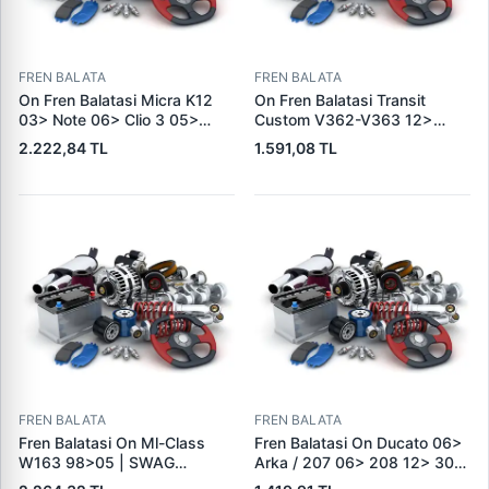
FREN BALATA
FREN BALATA
On Fren Balatasi Micra K12
On Fren Balatasi Transit
03> Note 06> Clio 3 05>
Custom V362-V363 12>
Modus 04> Duster 10>
(Arka Tek Teker) | SKF VKBP
2.222,84 TL
1.591,08 TL
Logan 04> Dokker 12> G:116
80029 E | OEM BK21 2K021
Mm Y: 52,1 Mm K:17,4MM |
AC 2391870
DELPHI LP5005EV | OEM
410604076R
FREN BALATA
FREN BALATA
Fren Balatasi On Ml-Class
Fren Balatasi On Ducato 06>
W163 98>05 | SWAG
Arka / 207 06> 208 12> 301
10916410 | OEM
12> 307 00> 1007 05> 2008