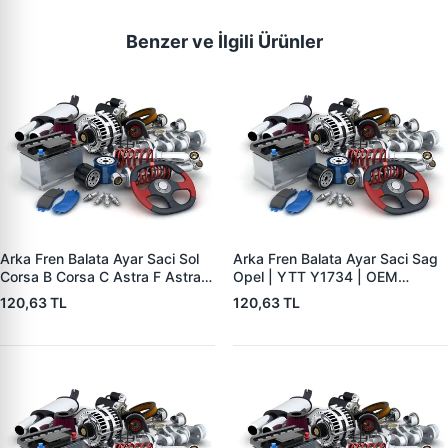
Benzer ve İlgili Ürünler
Arka Fren Balata Ayar Saci Sol
Arka Fren Balata Ayar Saci Sag
Corsa B Corsa C Astra F Astra G
Opel | YTT Y1734 | OEM
Astra H Vectra B Tigra B | YTT
556441
120,63 TL
120,63 TL
Y1735 | OEM 556440