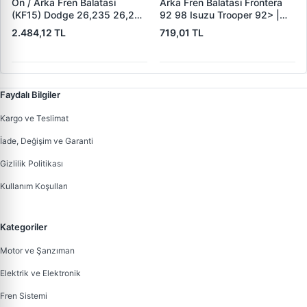
On / Arka Fren Balatasi
Arka Fren Balatasi Frontera
(KF15) Dodge 26,235 26,260
92 98 Isuzu Trooper 92> |
32,260 Dingil | KALE B 1278
KRAFTVOLL 07160049 |
2.484,12 TL
719,01 TL
1840 05 KF22 | OEM 19557 /
OEM 160 5851
19606 / M910035-01 /
M91003501
Faydalı Bilgiler
Kargo ve Teslimat
İade, Değişim ve Garanti
Gizlilik Politikası
Kullanım Koşulları
Kategoriler
Motor ve Şanzıman
Elektrik ve Elektronik
Fren Sistemi