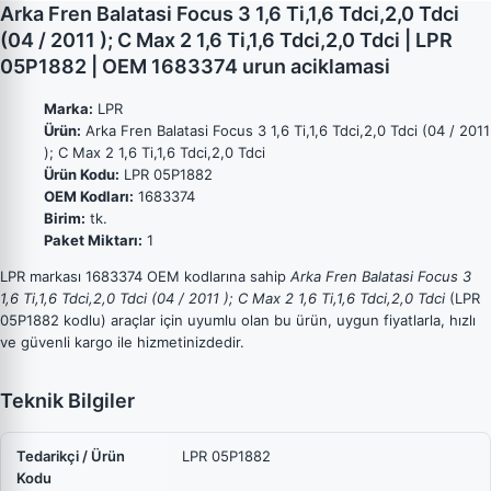
Arka Fren Balatasi Focus 3 1,6 Ti,1,6 Tdci,2,0 Tdci
(04 / 2011 ); C Max 2 1,6 Ti,1,6 Tdci,2,0 Tdci | LPR
05P1882 | OEM 1683374 urun aciklamasi
Marka:
LPR
Ürün:
Arka Fren Balatasi Focus 3 1,6 Ti,1,6 Tdci,2,0 Tdci (04 / 2011
); C Max 2 1,6 Ti,1,6 Tdci,2,0 Tdci
Ürün Kodu:
LPR 05P1882
OEM Kodları:
1683374
Birim:
tk.
Paket Miktarı:
1
LPR markası 1683374 OEM kodlarına sahip
Arka Fren Balatasi Focus 3
1,6 Ti,1,6 Tdci,2,0 Tdci (04 / 2011 ); C Max 2 1,6 Ti,1,6 Tdci,2,0 Tdci
(LPR
05P1882 kodlu) araçlar için uyumlu olan bu ürün, uygun fiyatlarla, hızlı
ve güvenli kargo ile hizmetinizdedir.
Teknik Bilgiler
Tedarikçi / Ürün
LPR 05P1882
Kodu