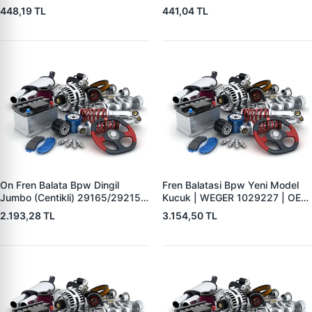
| YTT Y1727 | OEM 1605988
YTT Y1726 | OEM 1605985
448,19 TL
441,04 TL
On Fren Balata Bpw Dingil
Fren Balatasi Bpw Yeni Model
Jumbo (Centikli) 29165/29215 |
Kucuk | WEGER 1029227 | OEM
WEGER 10041-2 | OEM
509290120 29227
2.193,28 TL
3.154,50 TL
0509290050 0980102750
0980102930