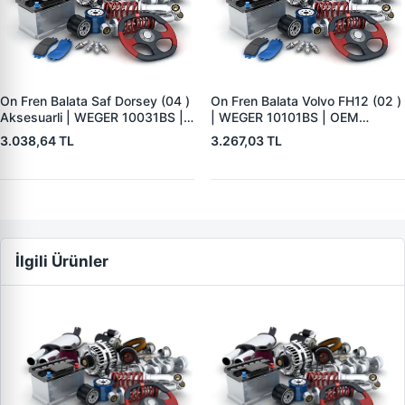
On Fren Balata Saf Dorsey (04 )
On Fren Balata Volvo FH12 (02 )
Aksesuarli | WEGER 10031BS |
| WEGER 10101BS | OEM
OEM 3057008400
1078439
3.038,64 TL
3.267,03 TL
İlgili Ürünler