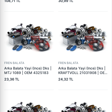
108,71 TL
30,99 TL
FREN BALATA
FREN BALATA
Arka Balata Yayi (Ince) Dks |
Arka Balata Yayi (Ince) Dks |
MTJ 1089 | OEM 4325183
KRAFTVOLL 21031908 | OEM
4325183
23,36 TL
24,32 TL