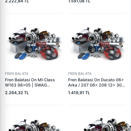
2.222,84 TL
1.591,08 TL
Logan 04> Dokker 12> G:116
80029 E | OEM BK21 2K021
Mm Y: 52,1 Mm K:17,4MM |
AC 2391870
DELPHI LP5005EV | OEM
410604076R
FREN BALATA
FREN BALATA
Fren Balatasi On Ml-Class
Fren Balatasi On Ducato 06>
W163 98>05 | SWAG
Arka / 207 06> 208 12> 301
10916410 | OEM
12> 307 00> 1007 05> 2008
2.264,32 TL
1.419,91 TL
A1634201220
13> Partner 96> Par | FEBI
16432 | OEM 4253.38