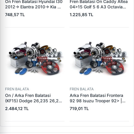
On Fren Balatasi Hyundai I30
Fren Balatasi On Caddy Altea
2012-> Elantra 2010-> Kia
04>15 Golf 5 6 A3 Octavia
Ceed 2012-> | GRAP 94166 |
04>13 Jetta 06>11 Leon
748,57 TL
1.225,85 TL
OEM 581012VA00
06>13 Toledo 05>09 Yeti
10>18 | KALE B 23131 197 05
ANS KD13 | OEM
1K0698151J 1K0698151F
FREN BALATA
FREN BALATA
On / Arka Fren Balatasi
Arka Fren Balatasi Frontera
(KF15) Dodge 26,235 26,260
92 98 Isuzu Trooper 92> |
32,260 Dingil | KALE B 1278
KRAFTVOLL 07160049 |
2.484,12 TL
719,01 TL
1840 05 KF22 | OEM 19557 /
OEM 160 5851
19606 / M910035-01 /
M91003501