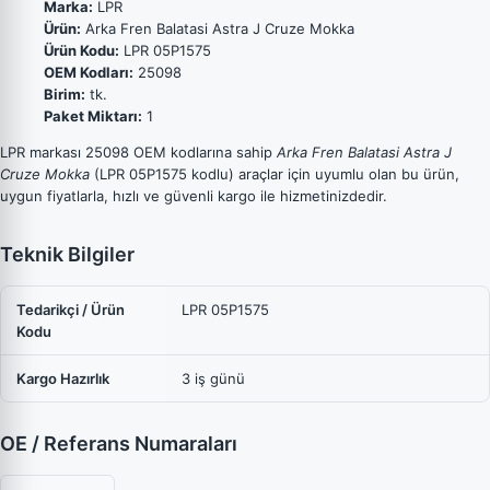
Marka:
LPR
Ürün:
Arka Fren Balatasi Astra J Cruze Mokka
Ürün Kodu:
LPR 05P1575
OEM Kodları:
25098
Birim:
tk.
Paket Miktarı:
1
LPR markası 25098 OEM kodlarına sahip
Arka Fren Balatasi Astra J
Cruze Mokka
(LPR 05P1575 kodlu) araçlar için uyumlu olan bu ürün,
uygun fiyatlarla, hızlı ve güvenli kargo ile hizmetinizdedir.
Teknik Bilgiler
Tedarikçi / Ürün
LPR 05P1575
Kodu
Kargo Hazırlık
3 iş günü
OE / Referans Numaraları