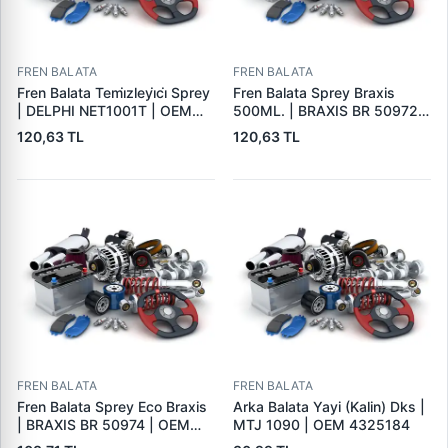
FREN BALATA
FREN BALATA
Fren Balata Temi̇zleyi̇ci̇ Sprey
Fren Balata Sprey Braxis
| DELPHI NET1001T | OEM
500ML. | BRAXIS BR 50972 |
BALATA SPREYI
OEM BALATA SPREYI
120,63 TL
120,63 TL
FREN BALATA
FREN BALATA
Fren Balata Sprey Eco Braxis
Arka Balata Yayi (Kalin) Dks |
| BRAXIS BR 50974 | OEM
MTJ 1090 | OEM 4325184
BALATA SPREYI