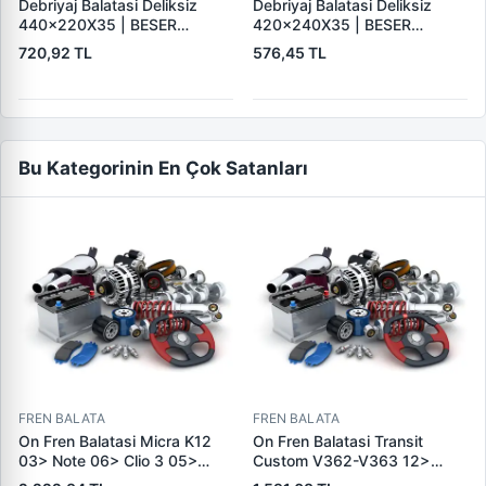
Debriyaj Balatasi Deliksiz
Debriyaj Balatasi Deliksiz
440×220X35 | BESER
420×240X35 | BESER
440X220X35
420X240X35
720,92 TL
576,45 TL
Bu Kategorinin En Çok Satanları
FREN BALATA
FREN BALATA
On Fren Balatasi Micra K12
On Fren Balatasi Transit
03> Note 06> Clio 3 05>
Custom V362-V363 12>
Modus 04> Duster 10>
(Arka Tek Teker) | SKF VKBP