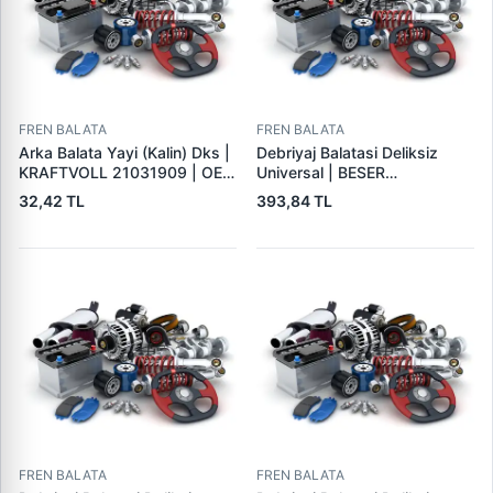
FREN BALATA
FREN BALATA
Arka Balata Yayi (Kalin) Dks |
Debriyaj Balatasi Deliksiz
KRAFTVOLL 21031909 | OEM
Universal | BESER
4325184
325X200X4
32,42 TL
393,84 TL
FREN BALATA
FREN BALATA