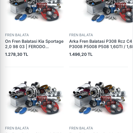
FREN BALATA
FREN BALATA
On Fren Balatasi Kia Sportage
Arka Fren Balatasi P308 Rcz C4
2,0 98 03 | FERODO
P3008 P5008 P508 1,6GTI / 1,6
FDB1536 | OEM
2,0HDI 07 / 10> | TRW GDB162
1.278,30 TL
1.496,20 TL
0K0453323Z
1608520680|DS1608520680|
FREN BALATA
FREN BALATA