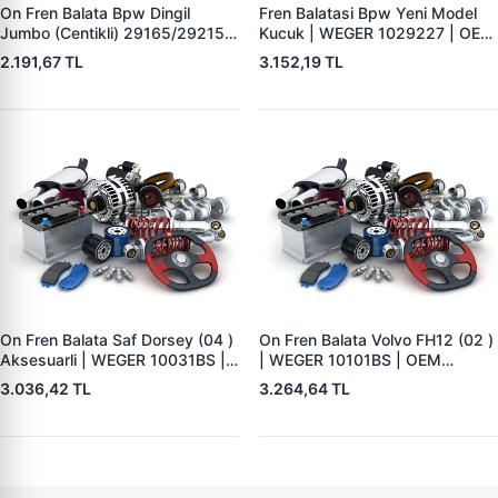
On Fren Balata Bpw Dingil
Fren Balatasi Bpw Yeni Model
Jumbo (Centikli) 29165/29215 |
Kucuk | WEGER 1029227 | OEM
WEGER 10041-2 | OEM
509290120 29227
2.191,67 TL
3.152,19 TL
0509290050 0980102750
0980102930
On Fren Balata Saf Dorsey (04 )
On Fren Balata Volvo FH12 (02 )
Aksesuarli | WEGER 10031BS |
| WEGER 10101BS | OEM
OEM 3057008400
1078439
3.036,42 TL
3.264,64 TL