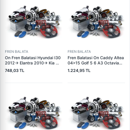
FREN BALATA
FREN BALATA
On Fren Balatasi Hyundai I30
Fren Balatasi On Caddy Altea
2012-> Elantra 2010-> Kia
04>15 Golf 5 6 A3 Octavia
Ceed 2012-> | GRAP 94166 |
04>13 Jetta 06>11 Leon
748,03 TL
1.224,95 TL
OEM 581012VA00
06>13 Toledo 05>09 Yeti
10>18 | KALE B 23131 197 05
ANS KD13 | OEM
1K0698151J 1K0698151F