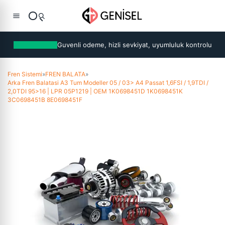
Guvenli odeme, hizli sevkiyat, uyumluluk kontrolu
Fren Sistemi
»
FREN BALATA
»
Arka Fren Balatasi A3 Tum Modeller 05 / 03> A4 Passat 1,6FSI / 1,9TDI /
2,0TDI 95>16 | LPR 05P1219 | OEM 1K0698451D 1K0698451K
3C0698451B 8E0698451F