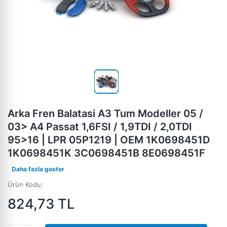
Arka Fren Balatasi A3 Tum Modeller 05 /
03> A4 Passat 1,6FSI / 1,9TDI / 2,0TDI
95>16 | LPR 05P1219 | OEM 1K0698451D
1K0698451K 3C0698451B 8E0698451F
Daha fazla goster
Ürün Kodu:
824,73
TL