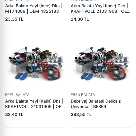
Arka Balata Yayi (Ince) Dks |
Arka Balata Yayi (Ince) Dks |
MTJ 1089 | OEM 4325183
KRAFTVOLL 21031908 | OEM
4325183
23,35 TL
24,30 TL
FREN BALATA
FREN BALATA
Arka Balata Yayi (Kalin) Dks |
Debriyaj Balatasi Deliksiz
KRAFTVOLL 21031909 | OEM
Universal | BESER
4325184
325X200X4
32,40 TL
393,55 TL