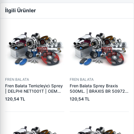
İlgili Ürünler
FREN BALATA
FREN BALATA
Fren Balata Temi̇zleyi̇ci̇ Sprey
Fren Balata Sprey Braxis
| DELPHI NET1001T | OEM
500ML. | BRAXIS BR 50972 |
BALATA SPREYI
OEM BALATA SPREYI
120,54 TL
120,54 TL