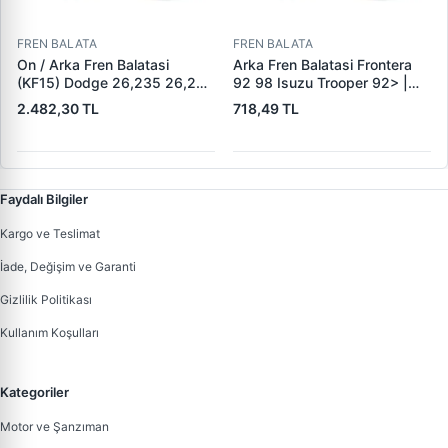
FREN BALATA
FREN BALATA
On / Arka Fren Balatasi
Arka Fren Balatasi Frontera
(KF15) Dodge 26,235 26,260
92 98 Isuzu Trooper 92> |
32,260 Dingil | KALE B 1278
KRAFTVOLL 07160049 |
2.482,30 TL
718,49 TL
1840 05 KF22 | OEM 19557 /
OEM 160 5851
19606 / M910035-01 /
M91003501
Faydalı Bilgiler
Kargo ve Teslimat
İade, Değişim ve Garanti
Gizlilik Politikası
Kullanım Koşulları
Kategoriler
Motor ve Şanzıman