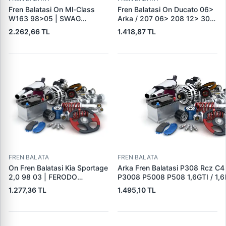
Fren Balatasi On Ml-Class
Fren Balatasi On Ducato 06>
W163 98>05 | SWAG
Arka / 207 06> 208 12> 301
10916410 | OEM
12> 307 00> 1007 05> 2008
2.262,66 TL
1.418,87 TL
A1634201220
13> Partner 96> Par | FEBI
16432 | OEM 4253.38
FREN BALATA
FREN BALATA
On Fren Balatasi Kia Sportage
Arka Fren Balatasi P308 Rcz C4
2,0 98 03 | FERODO
P3008 P5008 P508 1,6GTI / 1,6
FDB1536 | OEM
2,0HDI 07 / 10> | TRW GDB162
1.277,36 TL
1.495,10 TL
0K0453323Z
1608520680|DS1608520680|