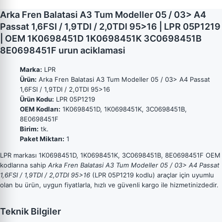
Arka Fren Balatasi A3 Tum Modeller 05 / 03> A4
Passat 1,6FSI / 1,9TDI / 2,0TDI 95>16 | LPR 05P1219
| OEM 1K0698451D 1K0698451K 3C0698451B
8E0698451F urun aciklamasi
Marka:
LPR
Ürün:
Arka Fren Balatasi A3 Tum Modeller 05 / 03> A4 Passat
1,6FSI / 1,9TDI / 2,0TDI 95>16
Ürün Kodu:
LPR 05P1219
OEM Kodları:
1K0698451D, 1K0698451K, 3C0698451B,
8E0698451F
Birim:
tk.
Paket Miktarı:
1
LPR markası 1K0698451D, 1K0698451K, 3C0698451B, 8E0698451F OEM
kodlarına sahip
Arka Fren Balatasi A3 Tum Modeller 05 / 03> A4 Passat
1,6FSI / 1,9TDI / 2,0TDI 95>16
(LPR 05P1219 kodlu) araçlar için uyumlu
olan bu ürün, uygun fiyatlarla, hızlı ve güvenli kargo ile hizmetinizdedir.
Teknik Bilgiler