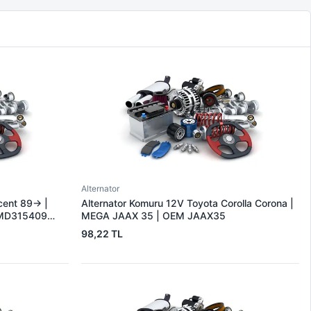
Alternator
cent 89-> |
Alternator Komuru 12V Toyota Corolla Corona |
MD315409
MEGA JAAX 35 | OEM JAAX35
98,22 TL