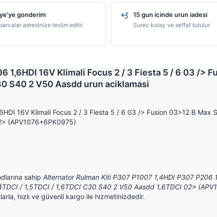
ye'ye gonderim
15 gun icinde urun iadesi
arcalar adresinize teslim edilir.
Surec kolay ve seffaf tutulur.
 1,6HDI 16V Klimali Focus 2 / 3 Fiesta 5 / 6 03 /> 
C30 S40 2 V50 Aasdd urun aciklamasi
HDI 16V Klimali Focus 2 / 3 Fiesta 5 / 6 03 /> Fusion 03>12 B Max S
 02> (APV1076+6PK0975)
dlarına sahip
Alternator Rulman Kiti P307 P1007 1,4HDI P307 P206 1
r 1,4TDCI / 1,5TDCI / 1,6TDCI C30 S40 2 V50 Aasdd 1,6TDCI 02> (A
la, hızlı ve güvenli kargo ile hizmetinizdedir.