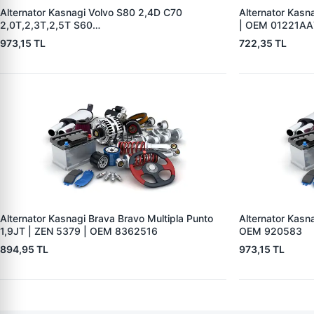
Alternator Kasnagi Volvo S80 2,4D C70
Alternator Kasn
2,0T,2,3T,2,5T S60
| OEM 01221A
2,0T,2,3T,2,3TS,2,4,2,4T,2,4D S70 2,0,2,3,2, |
973,15 TL
722,35 TL
ZEN 5426 | OEM BOSCH F 00M 991 061-
BOSCH F 00M 991
Alternator Kasnagi Brava Bravo Multipla Punto
Alternator Kasna
1,9JT | ZEN 5379 | OEM 8362516
OEM 920583
894,95 TL
973,15 TL