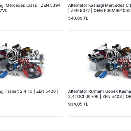
agi Mercedes Class | ZEN 5394
Alternator Kasnagi Mercedes C E
A7V0
| ZEN 5377 | OEM F00M991042
540,69 TL
gi Transit 2,4 Td | ZEN 5408 |
Alternator Rulmanli Gobek Kasna
2,4TDCI 00>06 | ZEN 5403 | O
F00M991078 YC1T10A352AC
934,05 TL