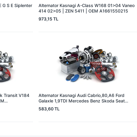
 G S E Siplenter
Alternator Kasnagi A-Class W168 01>04 Vaneo
414 02>05 | ZEN 5411 | OEM A1661550215
973,15 TL
k Transit V184
Alternator Kasnagi Audi Cabrio,80,A6 Ford
EM
Galaxle 1,9TDI Mercedes Benz Skoda Seat
Alhambra | ZEN 5352 | OEM BOSCH 126 601
583,60 TL
524