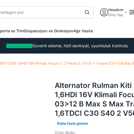
Hesabım
Giriş Yap
porta ve Trim
Süspansiyon ve Direksiyon
Ağır Vasıta
Guvenli odeme, hizli sevkiyat, uyumluluk kontrolu
307 P206 1,6HDI 16V Klimali Focus 2 / 3 Fiesta 5 / 6 03 /> Fusion 03>12 B Max 
Alternator Rulman Kit
1,6HDI 16V Klimali Focu
03>12 B Max S Max Tran
1,6TDCI C30 S40 2 V5
Daha fazla goster
Ürün Kodu: