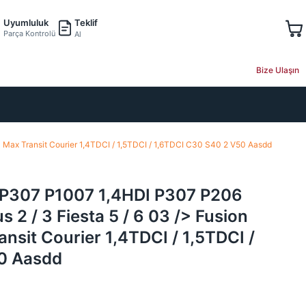
Teklif
Uyumluluk
Parça Kontrolü
Al
Bize Ulaşın
S Max Transit Courier 1,4TDCI / 1,5TDCI / 1,6TDCI C30 S40 2 V50 Aasdd
i P307 P1007 1,4HDI P307 P206
s 2 / 3 Fiesta 5 / 6 03 /> Fusion
sit Courier 1,4TDCI / 1,5TDCI /
0 Aasdd