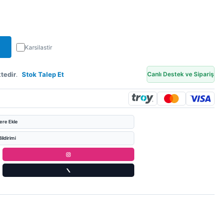
Karsilastir
tedir
.
Stok Talep Et
Canlı Destek ve Sipariş
lere Ekle
ildirimi