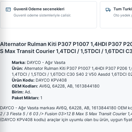
Guvenli Odeme secenekleri
Tum Turki
Guvenli odeme sistemleriyle calisir.
Oto yedek p
Alternator Rulman Kiti P307 P1007 1,4HDI P307 P206
S Max Transit Courier 1,4TDCI / 1,5TDCI / 1,6TDCI 
Marka:
DAYCO - Ağır Vasıta
Ürün:
Alternator Rulman Kiti P307 P1007 1,4HDI P307 P206 1,6
1,4TDCI / 1,5TDCI / 1,6TDCI C30 S40 2 V50 Aasdd 1,6TDCI
Ürün Kodu:
DAYCO KPV408
OEM Kodları:
AV6Q, 6A228, AB, 1613844180
Birim:
Ad.
Paket Miktarı:
1
DAYCO - Ağır Vasıta markası AV6Q, 6A228, AB, 1613844180 OEM ko
2 / 3 Fiesta 5 / 6 03 /> Fusion 03>12 B Max S Max Transit Courie
(DAYCO KPV408 kodlu) araçlar için uyumlu olan bu ürün, uygun fiyatlar