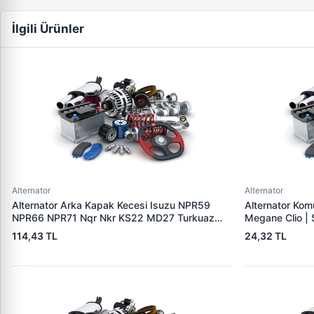
İlgili Ürünler
Alternator
Alternator
Alternator Arka Kapak Kecesi Isuzu NPR59
Alternator Ko
NPR66 NPR71 Nqr Nkr KS22 MD27 Turkuaz
Megane Clio |
15×32×7.5 | CDF 88310 | OEM SKT 040725
114,43 TL
24,32 TL