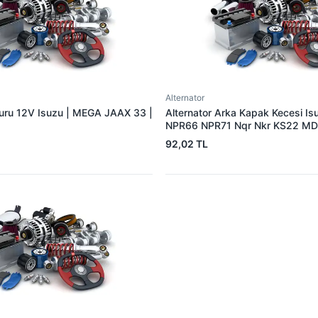
Alternator
muru 12V Isuzu | MEGA JAAX 33 |
Alternator Arka Kapak Kecesi I
NPR66 NPR71 Nqr Nkr KS22 MD
15×32×7.5 | 3E 5888310 | OEM
92,02 TL
894156589051