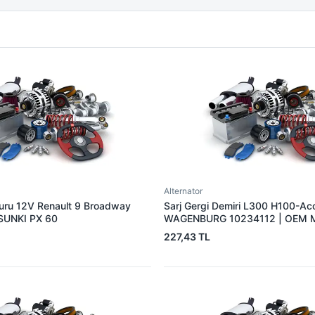
Alternator
muru 12V Renault 9 Broadway
Sarj Gergi Demiri L300 H100-Ac
 SUNKI PX 60
WAGENBURG 10234112 | OEM 
37461-42000
227,43 TL