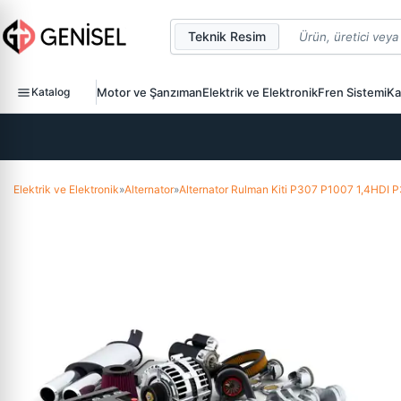
Teknik Resim
Katalog
Motor ve Şanzıman
Elektrik ve Elektronik
Fren Sistemi
Ka
Elektrik ve Elektronik
»
Alternator
»
Alternator Rulman Kiti P307 P1007 1,4HDI P