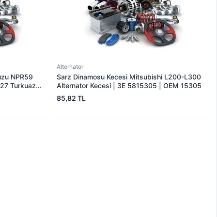
Alternator
suzu NPR59
Sarz Dinamosu Kecesi Mitsubishi L200-L300
27 Turkuaz
Alternator Kecesi | 3E 5815305 | OEM 15305
85,82 TL