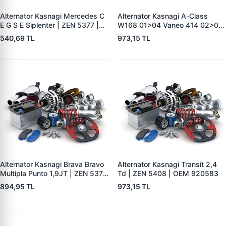
Alternator Kasnagi Mercedes C
Alternator Kasnagi A-Class
E G S E Siplenter | ZEN 5377 |
W168 01>04 Vaneo 414 02>05
OEM F00M991042
| ZEN 5411 | OEM A1661550215
540,69 TL
973,15 TL
Alternator Kasnagi Brava Bravo
Alternator Kasnagi Transit 2,4
Multipla Punto 1,9JT | ZEN 5379
Td | ZEN 5408 | OEM 920583
| OEM 8362516
894,95 TL
973,15 TL