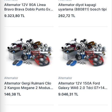
Alternator 12V 90A Linea
Alternator diyot kapagi
Bravo Brava Doblo Punto Evo
uyarlama (880811) bosch tipi
1,2 / 1,4 | DENSO DAN519 |
9.323,80 TL
262,72 TL
OEM 1535437 1673521
46542889
Alternator
Alternator
Alternator Gergi Rulmani Clio
Alternator 12V 150A Ford
2 Kangoo Megane 2 Modus
Galaxy WA6 2.0 Tdci 07>14
Micra 3 1.5DCI / 1.4 / 1.6 16V
S-Max 07>14 | WAI 23953N |
146,38 TL
9.046,31 TL
K4M K4J K9K | WAGENBURG
OEM 1376501 6G9N-10300-
SZK.110 | OEM 49170-84A80
XA 1791839