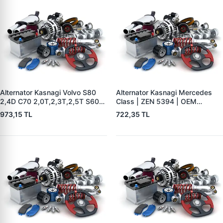
Alternator Kasnagi Volvo S80
Alternator Kasnagi Mercedes
2,4D C70 2,0T,2,3T,2,5T S60
Class | ZEN 5394 | OEM
2,0T,2,3T,2,3TS,2,4,2,4T,2,4D
01221AA7V0
973,15 TL
722,35 TL
S70 2,0,2,3,2, | ZEN 5426 |
OEM BOSCH F 00M 991 061-
BOSCH F 00M 991