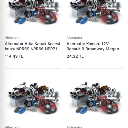
Alternator
Alternator
Alternator Arka Kapak Kecesi
Alternator Komuru 12V
Isuzu NPR59 NPR66 NPR71
Renault 9 Broadway Megane
Nqr Nkr KS22 MD27 Turkuaz
Clio | SUNKI PX 60
114,43 TL
24,32 TL
15×32×7.5 | CDF 88310 |
OEM SKT 040725
Alternator
Alternator