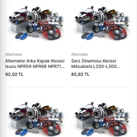
Alternator
Alternator
Alternator Arka Kapak Kecesi
Sarz Dinamosu Kecesi
Isuzu NPR59 NPR66 NPR71
Mitsubishi L200-L300
Nqr Nkr KS22 MD27 Turkuaz
Alternator Kecesi | 3E
92,02 TL
85,82 TL
15×32×7.5 | 3E 5888310 |
5815305 | OEM 15305
OEM 894156589051