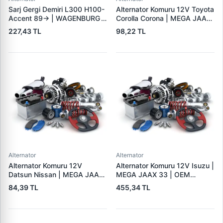
Sarj Gergi Demiri L300 H100-
Alternator Komuru 12V Toyota
Accent 89-> | WAGENBURG
Corolla Corona | MEGA JAAX
10234112 | OEM MD315409
35 | OEM JAAX35
227,43 TL
98,22 TL
37461-42000
Alternator
Alternator
Alternator Komuru 12V
Alternator Komuru 12V Isuzu |
Datsun Nissan | MEGA JAAX
MEGA JAAX 33 | OEM
20 | OEM JAAX20
JAAX33
84,39 TL
455,34 TL