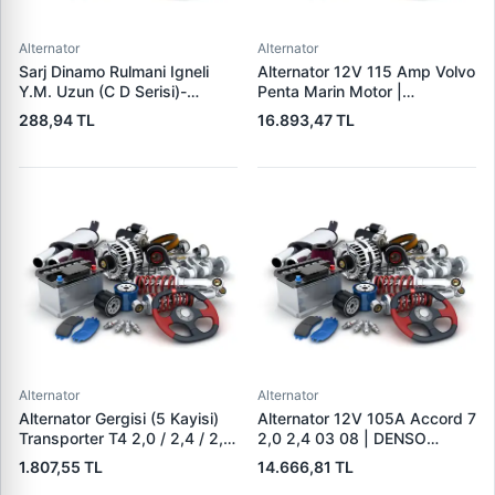
Alternator
Alternator
Sarj Dinamo Rulmani Igneli
Alternator 12V 115 Amp Volvo
Y.M. Uzun (C D Serisi)-
Penta Marin Motor |
(Alternator) - Tumosan
MITSUBISHI A3TR0091 |
288,94 TL
16.893,47 TL
Maxima 9100 Serisi / Traktor
OEM 303911 3587216
| LUCAS UMT 303 | OEM
35872161
LUCAS 619 204 92
Alternator
Alternator
Alternator Gergisi (5 Kayisi)
Alternator 12V 105A Accord 7
Transporter T4 2,0 / 2,4 / 2,5
2,0 2,4 03 08 | DENSO
Aab Aac Aaf Acu Acv Aen
DAN1375 | OEM 31100-RAA-
1.807,55 TL
14.666,81 TL
Aet Aeu Aja Ajt Apl Auf Avt
A01