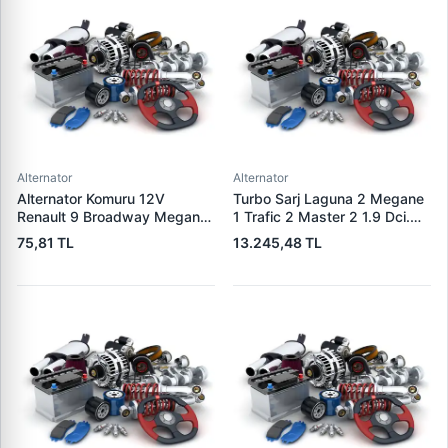
Alternator
Alternator
Alternator Komuru 12V
Turbo Sarj Laguna 2 Megane
Renault 9 Broadway Megane
1 Trafic 2 Master 2 1.9 Dci.
Clio | WAI PX60 | OEM
F9Q | JRONE 8G17300301 |
75,81 TL
13.245,48 TL
300722
OEM 7701478024
8200110519