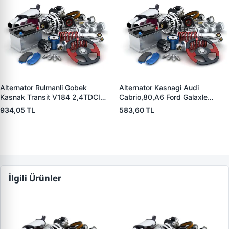
Alternator Rulmanli Gobek
Alternator Kasnagi Audi
Kasnak Transit V184 2,4TDCI
Cabrio,80,A6 Ford Galaxle
00>06 | ZEN 5403 | OEM
1,9TDI Mercedes Benz Skoda
934,05 TL
583,60 TL
F00M991078 YC1T10A352AC
Seat Alhambra | ZEN 5352 |
OEM BOSCH 126 601 524
İlgili Ürünler