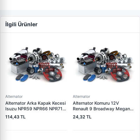
İlgili Ürünler
Alternator
Alternator
Alternator Arka Kapak Kecesi
Alternator Komuru 12V
Isuzu NPR59 NPR66 NPR71
Renault 9 Broadway Megane
Nqr Nkr KS22 MD27 Turkuaz
Clio | SUNKI PX 60
114,43 TL
24,32 TL
15×32×7.5 | CDF 88310 |
OEM SKT 040725