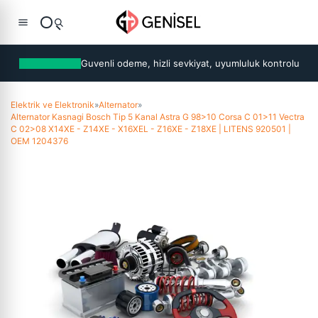
Guvenli odeme, hizli sevkiyat, uyumluluk kontrolu
Elektrik ve Elektronik
»
Alternator
»
Alternator Kasnagi Bosch Tip 5 Kanal Astra G 98>10 Corsa C 01>11 Vectra
C 02>08 X14XE - Z14XE - X16XEL - Z16XE - Z18XE | LITENS 920501 |
OEM 1204376