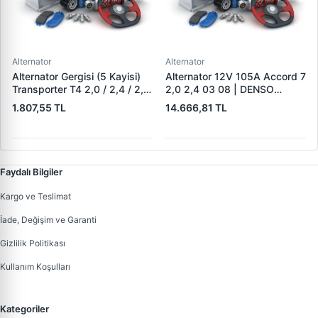
Alternator
Alternator
Alternator Gergisi (5 Kayisi)
Alternator 12V 105A Accord 7
Transporter T4 2,0 / 2,4 / 2,5
2,0 2,4 03 08 | DENSO
Aab Aac Aaf Acu Acv Aen
DAN1375 | OEM 31100-RAA-
1.807,55 TL
14.666,81 TL
Aet Aeu Aja Ajt Apl Auf Avt
A01
Ayc 90>03 | ALT 02371 |
OEM 044903315C
Faydalı Bilgiler
Kargo ve Teslimat
İade, Değişim ve Garanti
Gizlilik Politikası
Kullanım Koşulları
Kategoriler