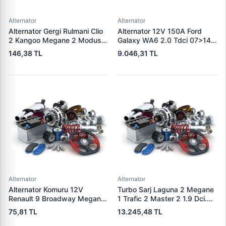
Alternator
Alternator
Alternator Gergi Rulmani Clio
Alternator 12V 150A Ford
2 Kangoo Megane 2 Modus
Galaxy WA6 2.0 Tdci 07>14
Micra 3 1.5DCI / 1.4 / 1.6 16V
S-Max 07>14 | WAI 23953N |
146,38 TL
9.046,31 TL
K4M K4J K9K | WAGENBURG
OEM 1376501 6G9N-10300-
SZK.110 | OEM 49170-84A80
XA 1791839
Alternator
Alternator
Alternator Komuru 12V
Turbo Sarj Laguna 2 Megane
Renault 9 Broadway Megane
1 Trafic 2 Master 2 1.9 Dci.
Clio | WAI PX60 | OEM
F9Q | JRONE 8G17300301 |
75,81 TL
13.245,48 TL
300722
OEM 7701478024
8200110519