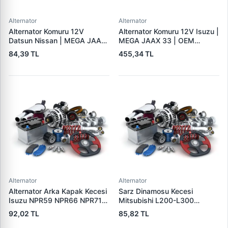
Alternator
Alternator
Alternator Komuru 12V
Alternator Komuru 12V Isuzu |
Datsun Nissan | MEGA JAAX
MEGA JAAX 33 | OEM
20 | OEM JAAX20
JAAX33
84,39 TL
455,34 TL
Alternator
Alternator
Alternator Arka Kapak Kecesi
Sarz Dinamosu Kecesi
Isuzu NPR59 NPR66 NPR71
Mitsubishi L200-L300
Nqr Nkr KS22 MD27 Turkuaz
Alternator Kecesi | 3E
92,02 TL
85,82 TL
15×32×7.5 | 3E 5888310 |
5815305 | OEM 15305
OEM 894156589051