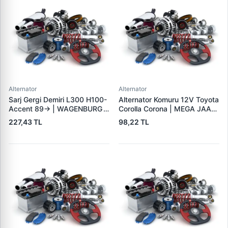
Alternator
Alternator
Sarj Gergi Demiri L300 H100-
Alternator Komuru 12V Toyota
Accent 89-> | WAGENBURG
Corolla Corona | MEGA JAAX
10234112 | OEM MD315409
35 | OEM JAAX35
227,43 TL
98,22 TL
37461-42000