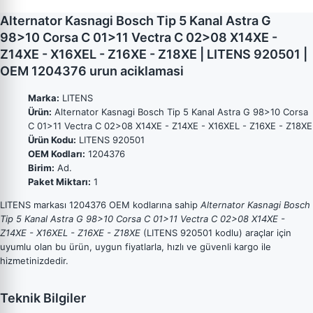
Alternator Kasnagi Bosch Tip 5 Kanal Astra G
98>10 Corsa C 01>11 Vectra C 02>08 X14XE -
Z14XE - X16XEL - Z16XE - Z18XE | LITENS 920501 |
OEM 1204376 urun aciklamasi
Marka:
LITENS
Ürün:
Alternator Kasnagi Bosch Tip 5 Kanal Astra G 98>10 Corsa
C 01>11 Vectra C 02>08 X14XE - Z14XE - X16XEL - Z16XE - Z18XE
Ürün Kodu:
LITENS 920501
OEM Kodları:
1204376
Birim:
Ad.
Paket Miktarı:
1
LITENS markası 1204376 OEM kodlarına sahip
Alternator Kasnagi Bosch
Tip 5 Kanal Astra G 98>10 Corsa C 01>11 Vectra C 02>08 X14XE -
Z14XE - X16XEL - Z16XE - Z18XE
(LITENS 920501 kodlu) araçlar için
uyumlu olan bu ürün, uygun fiyatlarla, hızlı ve güvenli kargo ile
hizmetinizdedir.
Teknik Bilgiler