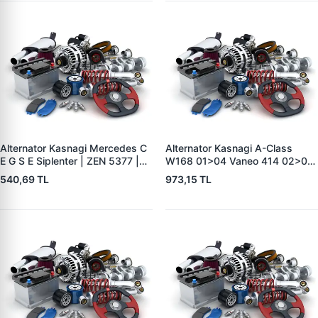
BOSCH F 00M 991
Alternator Kasnagi Mercedes C
Alternator Kasnagi A-Class
E G S E Siplenter | ZEN 5377 |
W168 01>04 Vaneo 414 02>05
OEM F00M991042
| ZEN 5411 | OEM A1661550215
540,69 TL
973,15 TL