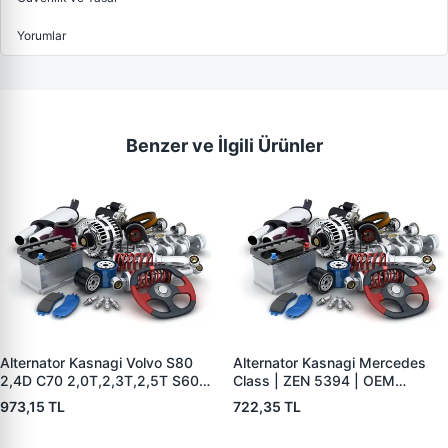
Yorumlar
Benzer ve İlgili Ürünler
Alternator Kasnagi Volvo S80
Alternator Kasnagi Mercedes
2,4D C70 2,0T,2,3T,2,5T S60
Class | ZEN 5394 | OEM
2,0T,2,3T,2,3TS,2,4,2,4T,2,4D
01221AA7V0
973,15 TL
722,35 TL
S70 2,0,2,3,2, | ZEN 5426 |
OEM BOSCH F 00M 991 061-