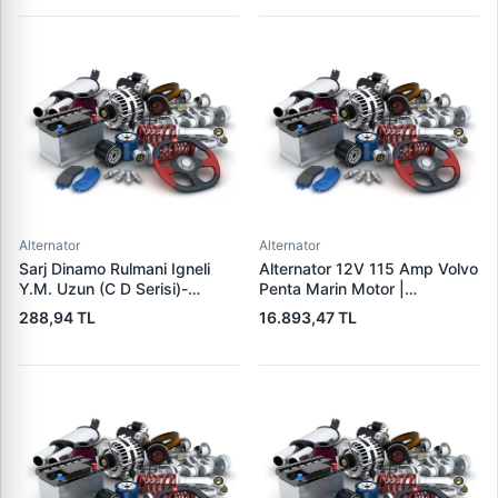
Alternator
Alternator
Sarj Dinamo Rulmani Igneli
Alternator 12V 115 Amp Volvo
Y.M. Uzun (C D Serisi)-
Penta Marin Motor |
(Alternator) - Tumosan
MITSUBISHI A3TR0091 |
288,94 TL
16.893,47 TL
Maxima 9100 Serisi / Traktor
OEM 303911 3587216
| LUCAS UMT 303 | OEM
35872161
LUCAS 619 204 92