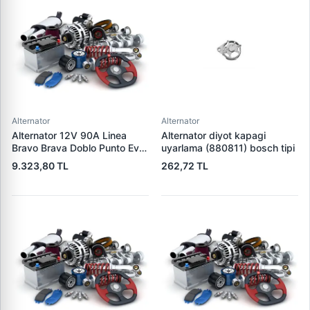
Alternator
Alternator
Alternator 12V 90A Linea
Alternator diyot kapagi
Bravo Brava Doblo Punto Evo
uyarlama (880811) bosch tipi
1,2 / 1,4 | DENSO DAN519 |
9.323,80 TL
262,72 TL
OEM 1535437 1673521
46542889