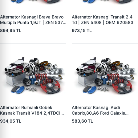
Alternator Kasnagi Brava Bravo
Alternator Kasnagi Transit 2,4
Multipla Punto 1,9JT | ZEN 5379
Td | ZEN 5408 | OEM 920583
| OEM 8362516
894,95 TL
973,15 TL
Alternator Rulmanli Gobek
Alternator Kasnagi Audi
Kasnak Transit V184 2,4TDCI
Cabrio,80,A6 Ford Galaxle
00>06 | ZEN 5403 | OEM
1,9TDI Mercedes Benz Skoda
934,05 TL
583,60 TL
F00M991078 YC1T10A352AC
Seat Alhambra | ZEN 5352 |
OEM BOSCH 126 601 524