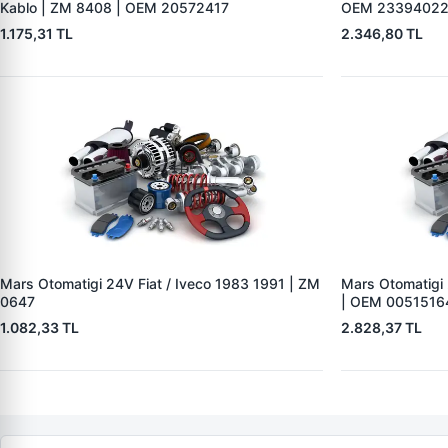
Kablo | ZM 8408 | OEM 20572417
OEM 2339402
1.175,31 TL
2.346,80 TL
Mars Otomatigi 24V Fiat / Iveco 1983 1991 | ZM
Mars Otomatigi
0647
| OEM 0051516
1.082,33 TL
2.828,37 TL