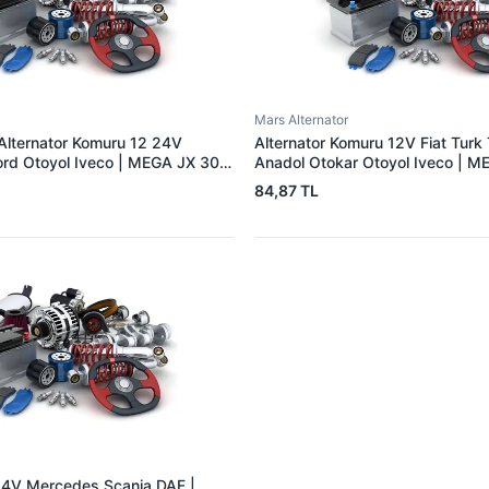
Mars Alternator
 Alternator Komuru 12 24V
Alternator Komuru 12V Fiat Turk 
Ford Otoyol Iveco | MEGA JX 30-
Anadol Otokar Otoyol Iveco | M
749 904 31
OEM A125
84,87 TL
4V Mercedes Scania DAF |