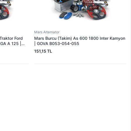
Mars Alternator
Traktor Ford
Mars Burcu (Takim) As 600 1800 Inter Kamyon
EGA A 125 |
| GOVA B053-054-055
151,15 TL