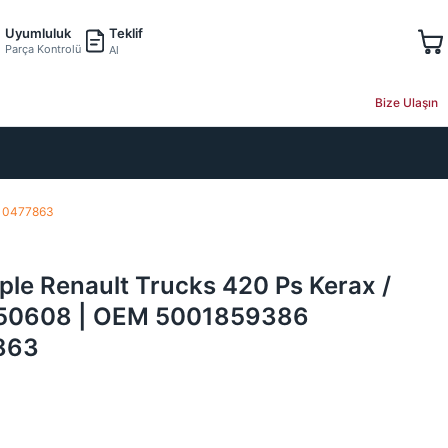
Teklif
Uyumluluk
Parça Kontrolü
Al
Bize Ulaşın
010477863
ple Renault Trucks 420 Ps Kerax /
950608 | OEM 5001859386
863