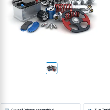
Guvenli Odeme secenekleri
Tum Turki