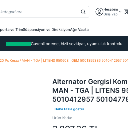
Hesabım
Giriş Yap
porta ve Trim
Süspansiyon ve Direksiyon
Ağır Vasıta
Guvenli odeme, hizli sevkiyat, uyumluluk kontrolu
ks 420 Ps Kerax / MAN - TGA | LITENS 950608 | OEM 5001859386 5010412957 5
Alternator Gergisi Kom
MAN - TGA | LITENS 
5010412957 5010477
Daha fazla goster
Ürün Kodu: