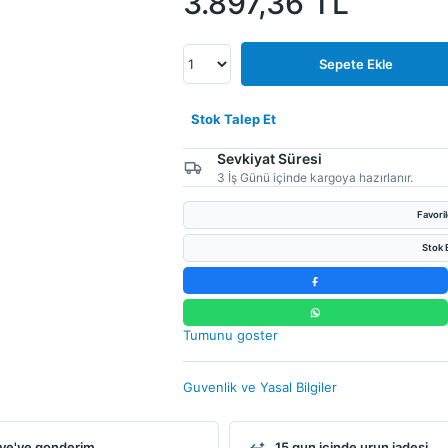
3.897,36
TL
Sepete Ekle
Stok Talep Et
Sevkiyat Süresi
3 İş Günü içinde kargoya hazırlanır.
Favori
Stok B
Tumunu goster
Guvenlik ve Yasal Bilgiler
ye'ye gonderim
15 gun icinde urun iadesi