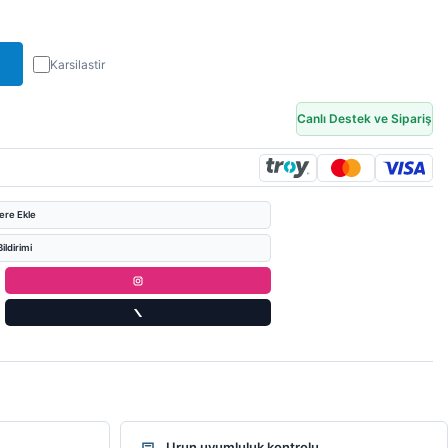
Karsilastir
Canlı Destek ve Sipariş
lere Ekle
ildirimi
Urun uyumluluk kontrolu