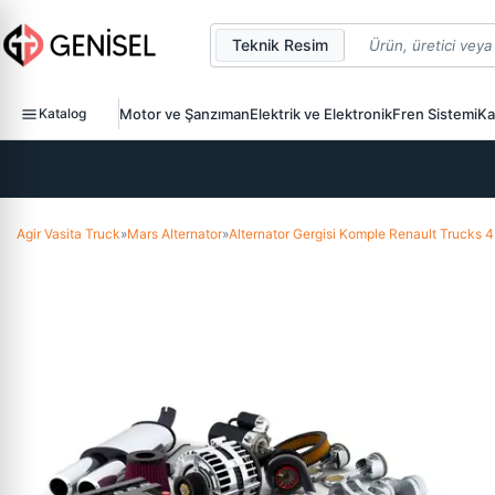
Teknik Resim
Katalog
Motor ve Şanzıman
Elektrik ve Elektronik
Fren Sistemi
Ka
Agir Vasita Truck
»
Mars Alternator
»
Alternator Gergisi Komple Renault Truc