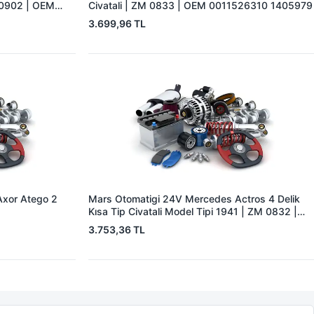
 0902 | OEM
Civatali | ZM 0833 | OEM 0011526310 1405979
3.699,96 TL
Axor Atego 2
Mars Otomatigi 24V Mercedes Actros 4 Delik
Kısa Tip Civatali Model Tipi 1941 | ZM 0832 |
OEM ZM 0832
3.753,36 TL