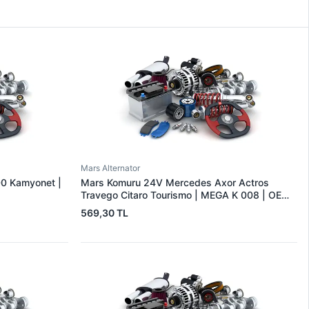
Mars Alternator
00 Kamyonet |
Mars Komuru 24V Mercedes Axor Actros
Travego Citaro Tourismo | MEGA K 008 | OEM
K-008
569,30 TL