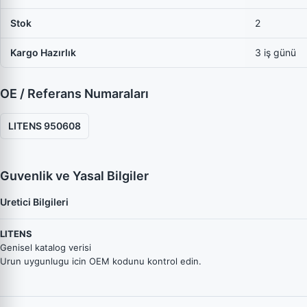
Stok
2
Kargo Hazırlık
3 iş günü
OE / Referans Numaraları
LITENS 950608
Guvenlik ve Yasal Bilgiler
Uretici Bilgileri
LITENS
Genisel katalog verisi
Urun uygunlugu icin OEM kodunu kontrol edin.