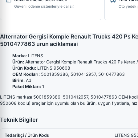
Guvenli odeme sistemleriyle calisir.
Oto yedek p
Alternator Gergisi Komple Renault Trucks 420 Ps
5010477863 urun aciklamasi
Marka:
LITENS
Ürün:
Alternator Gergisi Komple Renault Trucks 420 Ps Kerax
Ürün Kodu:
LITENS 950608
OEM Kodları:
5001859386, 5010412957, 5010477863
Birim:
Ad.
Paket Miktarı:
1
LITENS markası 5001859386, 5010412957, 5010477863 OEM kodla
950608 kodlu) araçlar için uyumlu olan bu ürün, uygun fiyatlarla, hızl
Teknik Bilgiler
Tedarikçi / Ürün Kodu
LITENS 95