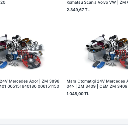
220
Komatsu Scania Volvo VW | ZM
210995
2.349,67 TL
 24V Mercedes Axor | ZM 3898
Mars Otomatigi 24V Mercedes 
401 005151640180 006151150
04> | ZM 3409 | OEM ZM 3409
1.048,00 TL