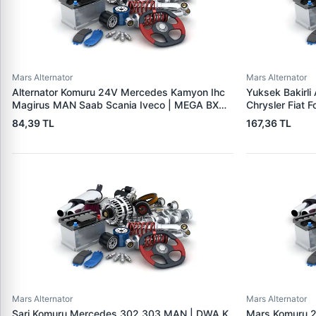
Mars Alternator
Mars Alternator
Alternator Komuru 24V Mercedes Kamyon Ihc
Yuksek Bakirli
Magirus MAN Saab Scania Iveco | MEGA BX
Chrysler Fiat 
202 | OEM 127 014 013
31SCU | OEM 
84,39 TL
167,36 TL
Mars Alternator
Mars Alternator
Sarj Komuru Mercedes 302 303 MAN | DWA K
Mars Komuru 2