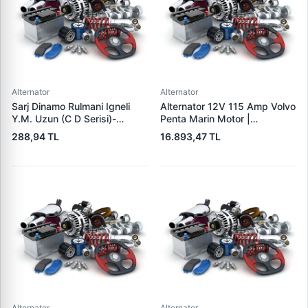
Alternator
Alternator
Sarj Dinamo Rulmani Igneli
Alternator 12V 115 Amp Volvo
Y.M. Uzun (C D Serisi)-
Penta Marin Motor |
(Alternator) - Tumosan
MITSUBISHI A3TR0091 |
288,94 TL
16.893,47 TL
Maxima 9100 Serisi / Traktor
OEM 303911 3587216
| LUCAS UMT 303 | OEM
35872161
LUCAS 619 204 92
Alternator
Alternator