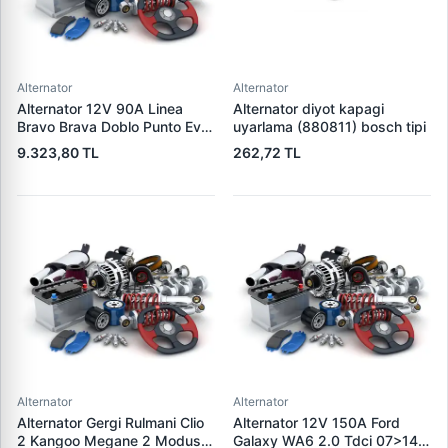
Alternator
Alternator
Alternator 12V 90A Linea
Alternator diyot kapagi
Bravo Brava Doblo Punto Evo
uyarlama (880811) bosch tipi
1,2 / 1,4 | DENSO DAN519 |
9.323,80 TL
262,72 TL
OEM 1535437 1673521
46542889
Alternator
Alternator
Alternator Gergi Rulmani Clio
Alternator 12V 150A Ford
2 Kangoo Megane 2 Modus
Galaxy WA6 2.0 Tdci 07>14