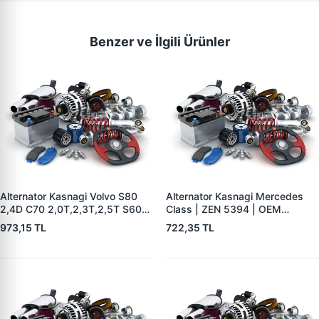
Benzer ve İlgili Ürünler
Alternator Kasnagi Volvo S80
Alternator Kasnagi Mercedes
2,4D C70 2,0T,2,3T,2,5T S60
Class | ZEN 5394 | OEM
2,0T,2,3T,2,3TS,2,4,2,4T,2,4D
01221AA7V0
973,15 TL
722,35 TL
S70 2,0,2,3,2, | ZEN 5426 |
OEM BOSCH F 00M 991 061-
BOSCH F 00M 991