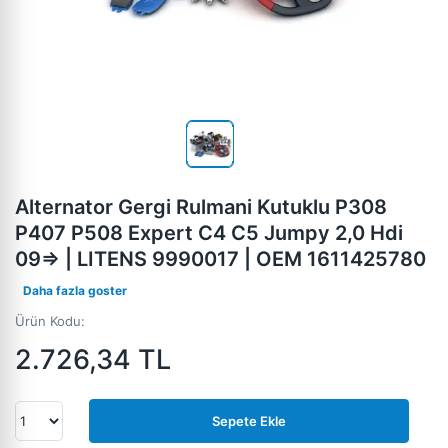
Alternator Gergi Rulmani Kutuklu P308
P407 P508 Expert C4 C5 Jumpy 2,0 Hdi
09=> | LITENS 9990017 | OEM 1611425780
Daha fazla goster
Ürün Kodu:
2.726,34
TL
Sepete Ekle