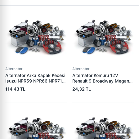
Alternator
Alternator
Alternator Arka Kapak Kecesi
Alternator Komuru 12V
Isuzu NPR59 NPR66 NPR71
Renault 9 Broadway Megane
Nqr Nkr KS22 MD27 Turkuaz
Clio | SUNKI PX 60
114,43 TL
24,32 TL
15×32×7.5 | CDF 88310 |
OEM SKT 040725