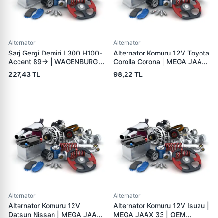
Alternator
Alternator
Sarj Gergi Demiri L300 H100-
Alternator Komuru 12V Toyota
Accent 89-> | WAGENBURG
Corolla Corona | MEGA JAAX
10234112 | OEM MD315409
35 | OEM JAAX35
227,43 TL
98,22 TL
37461-42000
Alternator
Alternator
Alternator Komuru 12V
Alternator Komuru 12V Isuzu |
Datsun Nissan | MEGA JAAX
MEGA JAAX 33 | OEM