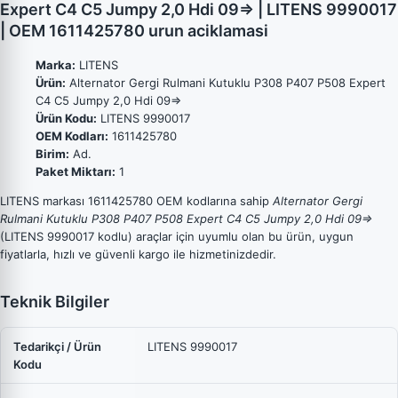
Expert C4 C5 Jumpy 2,0 Hdi 09=> | LITENS 9990017
| OEM 1611425780 urun aciklamasi
Marka:
LITENS
Ürün:
Alternator Gergi Rulmani Kutuklu P308 P407 P508 Expert
C4 C5 Jumpy 2,0 Hdi 09=>
Ürün Kodu:
LITENS 9990017
OEM Kodları:
1611425780
Birim:
Ad.
Paket Miktarı:
1
LITENS markası 1611425780 OEM kodlarına sahip
Alternator Gergi
Rulmani Kutuklu P308 P407 P508 Expert C4 C5 Jumpy 2,0 Hdi 09=>
(LITENS 9990017 kodlu) araçlar için uyumlu olan bu ürün, uygun
fiyatlarla, hızlı ve güvenli kargo ile hizmetinizdedir.
Teknik Bilgiler
Tedarikçi / Ürün
LITENS 9990017
Kodu