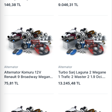
Micra 3 1.5DCI / 1.4 / 1.6 16V
S-Max 07>14 | WAI 23953N |
146,38 TL
9.046,31 TL
K4M K4J K9K | WAGENBURG
OEM 1376501 6G9N-10300-
SZK.110 | OEM 49170-84A80
XA 1791839
Alternator
Alternator
Alternator Komuru 12V
Turbo Sarj Laguna 2 Megane
Renault 9 Broadway Megane
1 Trafic 2 Master 2 1.9 Dci.
Clio | WAI PX60 | OEM
F9Q | JRONE 8G17300301 |
75,81 TL
13.245,48 TL
300722
OEM 7701478024
8200110519