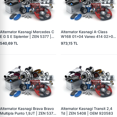
Alternator Kasnagi Mercedes C
Alternator Kasnagi A-Class
E G S E Siplenter | ZEN 5377 |
W168 01>04 Vaneo 414 02>05
OEM F00M991042
| ZEN 5411 | OEM A1661550215
540,69 TL
973,15 TL
Alternator Kasnagi Brava Bravo
Alternator Kasnagi Transit 2,4
Multipla Punto 1,9JT | ZEN 5379
Td | ZEN 5408 | OEM 920583