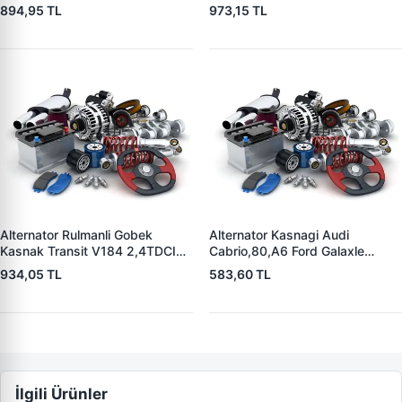
| OEM 8362516
894,95 TL
973,15 TL
Alternator Rulmanli Gobek
Alternator Kasnagi Audi
Kasnak Transit V184 2,4TDCI
Cabrio,80,A6 Ford Galaxle
00>06 | ZEN 5403 | OEM
1,9TDI Mercedes Benz Skoda
934,05 TL
583,60 TL
F00M991078 YC1T10A352AC
Seat Alhambra | ZEN 5352 |
OEM BOSCH 126 601 524
İlgili Ürünler