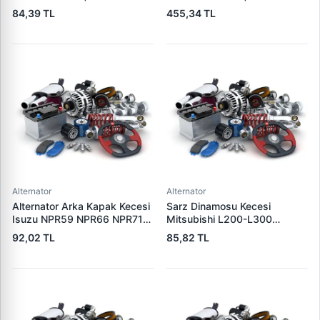
20 | OEM JAAX20
JAAX33
84,39 TL
455,34 TL
Alternator
Alternator
Alternator Arka Kapak Kecesi
Sarz Dinamosu Kecesi
Isuzu NPR59 NPR66 NPR71
Mitsubishi L200-L300
Nqr Nkr KS22 MD27 Turkuaz
Alternator Kecesi | 3E
92,02 TL
85,82 TL
15×32×7.5 | 3E 5888310 |
5815305 | OEM 15305
OEM 894156589051