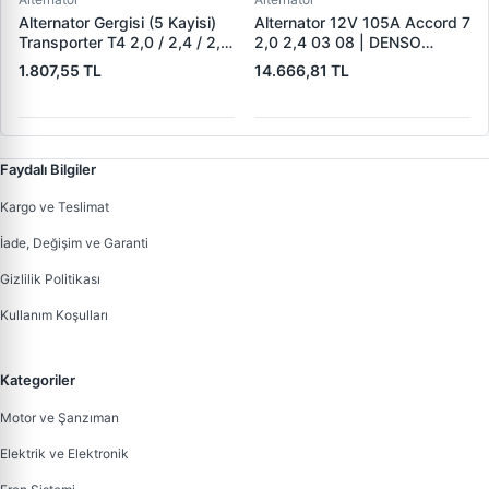
Alternator Gergisi (5 Kayisi)
Alternator 12V 105A Accord 7
Transporter T4 2,0 / 2,4 / 2,5
2,0 2,4 03 08 | DENSO
Aab Aac Aaf Acu Acv Aen
DAN1375 | OEM 31100-RAA-
1.807,55 TL
14.666,81 TL
Aet Aeu Aja Ajt Apl Auf Avt
A01
Ayc 90>03 | ALT 02371 |
OEM 044903315C
Faydalı Bilgiler
Kargo ve Teslimat
İade, Değişim ve Garanti
Gizlilik Politikası
Kullanım Koşulları
Kategoriler
Motor ve Şanzıman
Elektrik ve Elektronik