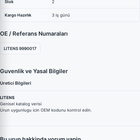
Stok
2
Kargo Hazırlık
3 iş günü
OE / Referans Numaraları
LITENS 9990017
Guvenlik ve Yasal Bilgiler
Uretici Bilgileri
LITENS
Genisel katalog verisi
Urun uygunlugu icin OEM kodunu kontrol edin.
Bu urun hakkinda yorum yapin