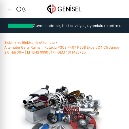
Guvenli odeme, hizli sevkiyat, uyumluluk kontrolu
Elektrik ve Elektronik
»
Alternator
»
Alternator Gergi Rulmani Kutuklu P308 P407 P508 Expert C4 C5 Jumpy
2,0 Hdi 09=> | LITENS 9990017 | OEM 1611425780