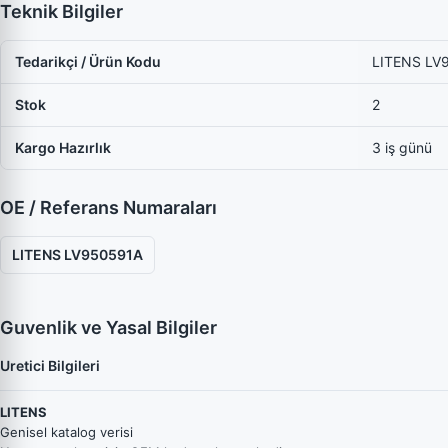
Teknik Bilgiler
Tedarikçi / Ürün Kodu
LITENS LV
Stok
2
Kargo Hazırlık
3 iş günü
OE / Referans Numaraları
LITENS LV950591A
Guvenlik ve Yasal Bilgiler
Uretici Bilgileri
LITENS
Genisel katalog verisi