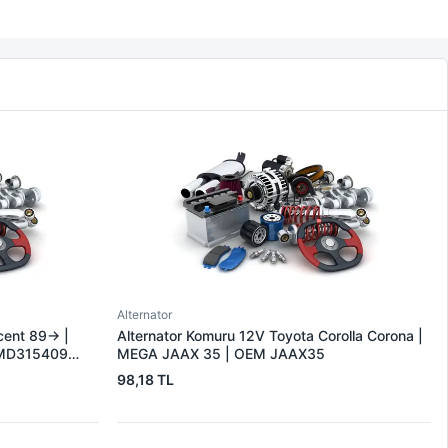
Alternator
cent 89-> |
Alternator Komuru 12V Toyota Corolla Corona |
MD315409
MEGA JAAX 35 | OEM JAAX35
98,18 TL