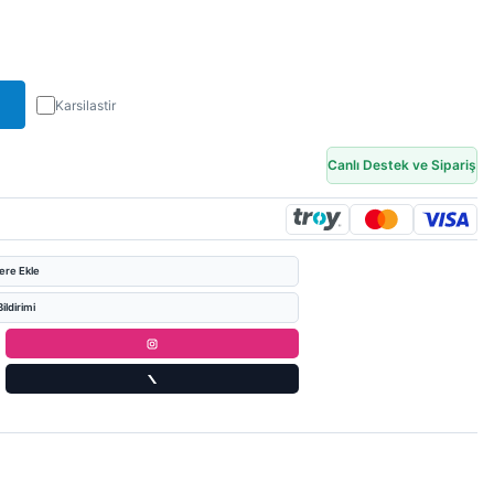
Karsilastir
Canlı Destek ve Sipariş
lere Ekle
ildirimi