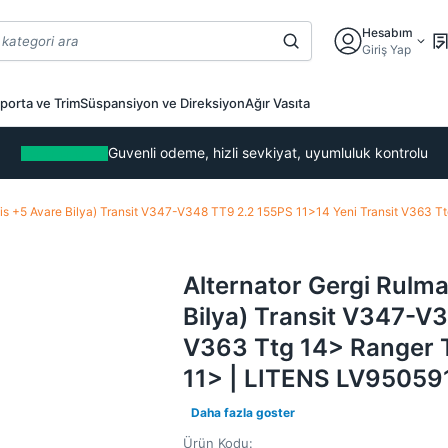
Hesabım
Giriş Yap
porta ve Trim
Süspansiyon ve Direksiyon
Ağır Vasıta
Guvenli odeme, hizli sevkiyat, uyumluluk kontrolu
yis +5 Avare Bilya) Transit V347-V348 TT9 2.2 155PS 11>14 Yeni Transit V363 
Alternator Gergi Rulm
Bilya) Transit V347-V
V363 Ttg 14> Ranger T
11> | LITENS LV95059
Daha fazla goster
Ürün Kodu: