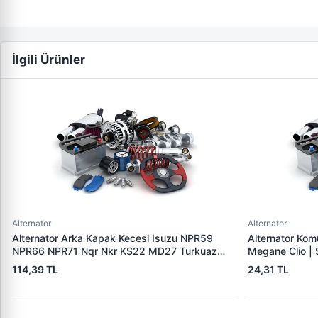
İlgili Ürünler
Alternator
Alternator
Alternator Arka Kapak Kecesi Isuzu NPR59
Alternator Ko
NPR66 NPR71 Nqr Nkr KS22 MD27 Turkuaz
Megane Clio |
15×32×7.5 | CDF 88310 | OEM SKT 040725
114,39 TL
24,31 TL