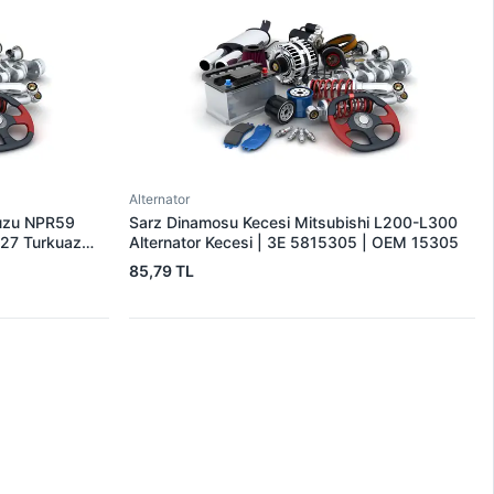
Alternator
suzu NPR59
Sarz Dinamosu Kecesi Mitsubishi L200-L300
27 Turkuaz
Alternator Kecesi | 3E 5815305 | OEM 15305
85,79 TL