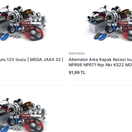
Alternator
muru 12V Isuzu | MEGA JAAX 33 |
Alternator Arka Kapak Kecesi I
NPR66 NPR71 Nqr Nkr KS22 MD
15×32×7.5 | 3E 5888310 | OEM
91,99 TL
894156589051