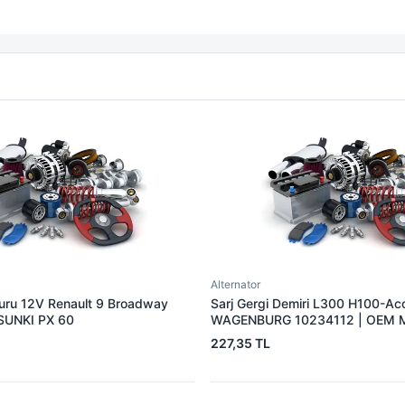
Alternator
muru 12V Renault 9 Broadway
Sarj Gergi Demiri L300 H100-Ac
 SUNKI PX 60
WAGENBURG 10234112 | OEM 
37461-42000
227,35 TL