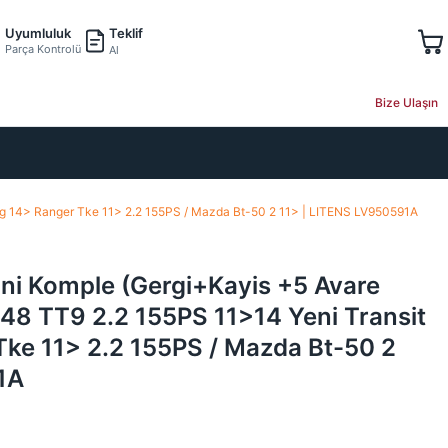
Teklif
Uyumluluk
Parça Kontrolü
Al
Bize Ulaşın
Ttg 14> Ranger Tke 11> 2.2 155PS / Mazda Bt-50 2 11> | LITENS LV950591A
ani Komple (Gergi+Kayis +5 Avare
348 TT9 2.2 155PS 11>14 Yeni Transit
ke 11> 2.2 155PS / Mazda Bt-50 2
1A