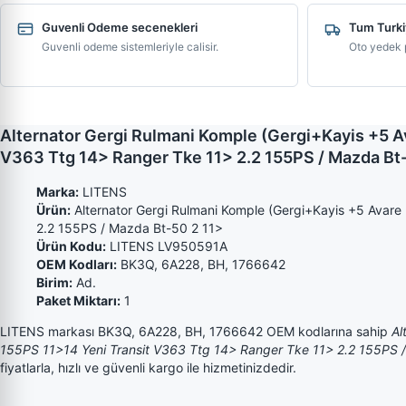
Guvenli Odeme secenekleri
Tum Turki
Guvenli odeme sistemleriyle calisir.
Oto yedek p
Alternator Gergi Rulmani Komple (Gergi+Kayis +5 A
V363 Ttg 14> Ranger Tke 11> 2.2 155PS / Mazda Bt
Marka:
LITENS
Ürün:
Alternator Gergi Rulmani Komple (Gergi+Kayis +5 Avare
2.2 155PS / Mazda Bt-50 2 11>
Ürün Kodu:
LITENS LV950591A
OEM Kodları:
BK3Q, 6A228, BH, 1766642
Birim:
Ad.
Paket Miktarı:
1
LITENS markası BK3Q, 6A228, BH, 1766642 OEM kodlarına sahip
Al
155PS 11>14 Yeni Transit V363 Ttg 14> Ranger Tke 11> 2.2 155PS 
fiyatlarla, hızlı ve güvenli kargo ile hizmetinizdedir.