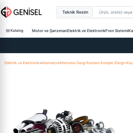
Teknik Resim
Katalog
Motor ve Şanzıman
Elektrik ve Elektronik
Fren Sistemi
Ka
Elektrik ve Elektronik
»
Alternator
»
Alternator Gergi Rulmani Komple (Gergi+Ka