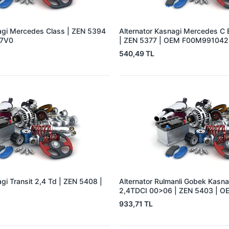
agi Mercedes Class | ZEN 5394
Alternator Kasnagi Mercedes C E
A7V0
| ZEN 5377 | OEM F00M991042
540,49 TL
gi Transit 2,4 Td | ZEN 5408 |
Alternator Rulmanli Gobek Kasna
2,4TDCI 00>06 | ZEN 5403 | O
F00M991078 YC1T10A352AC
933,71 TL