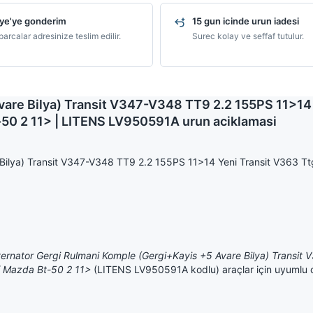
ye'ye gonderim
15 gun icinde urun iadesi
arcalar adresinize teslim edilir.
Surec kolay ve seffaf tutulur.
vare Bilya) Transit V347-V348 TT9 2.2 155PS 11>14 
-50 2 11> | LITENS LV950591A urun aciklamasi
 Bilya) Transit V347-V348 TT9 2.2 155PS 11>14 Yeni Transit V363 T
ternator Gergi Rulmani Komple (Gergi+Kayis +5 Avare Bilya) Transit
/ Mazda Bt-50 2 11>
(LITENS LV950591A kodlu) araçlar için uyumlu 