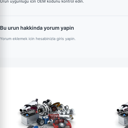
Urun uygunlugu icin OEM kodunu kontrol edin.
Bu urun hakkinda yorum yapin
Yorum eklemek icin hesabinizla giris yapin.