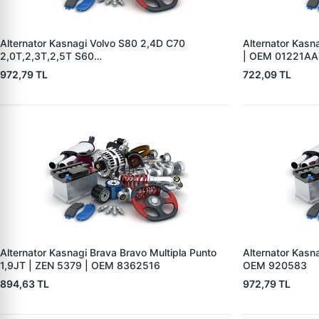
Alternator Kasnagi Volvo S80 2,4D C70
Alternator Kasn
2,0T,2,3T,2,5T S60
| OEM 01221A
2,0T,2,3T,2,3TS,2,4,2,4T,2,4D S70 2,0,2,3,2, |
972,79 TL
722,09 TL
ZEN 5426 | OEM BOSCH F 00M 991 061-
BOSCH F 00M 991
Alternator Kasnagi Brava Bravo Multipla Punto
Alternator Kasna
1,9JT | ZEN 5379 | OEM 8362516
OEM 920583
894,63 TL
972,79 TL