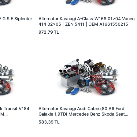
 G S E Siplenter
Alternator Kasnagi A-Class W168 01>04 Vaneo
414 02>05 | ZEN 5411 | OEM A1661550215
972,79 TL
k Transit V184
Alternator Kasnagi Audi Cabrio,80,A6 Ford
EM
Galaxle 1,9TDI Mercedes Benz Skoda Seat
Alhambra | ZEN 5352 | OEM BOSCH 126 601
583,39 TL
524