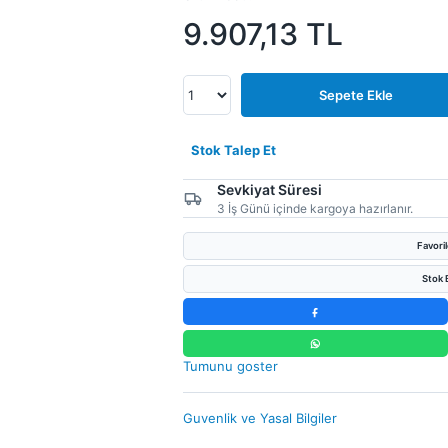
9.907,13
TL
Sepete Ekle
Stok Talep Et
Sevkiyat Süresi
3 İş Günü içinde kargoya hazırlanır.
Favori
Stok B
Tumunu goster
Guvenlik ve Yasal Bilgiler