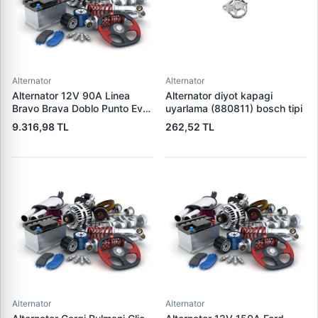
Alternator
Alternator
Alternator 12V 90A Linea
Alternator diyot kapagi
Bravo Brava Doblo Punto Evo
uyarlama (880811) bosch tipi
1,2 / 1,4 | DENSO DAN519 |
9.316,98 TL
262,52 TL
OEM 1535437 1673521
46542889
Alternator
Alternator