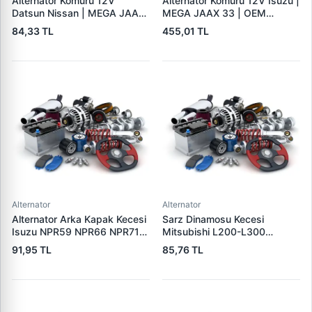
Alternator Komuru 12V
Alternator Komuru 12V Isuzu |
Datsun Nissan | MEGA JAAX
MEGA JAAX 33 | OEM
20 | OEM JAAX20
JAAX33
84,33 TL
455,01 TL
Alternator
Alternator
Alternator Arka Kapak Kecesi
Sarz Dinamosu Kecesi
Isuzu NPR59 NPR66 NPR71
Mitsubishi L200-L300
Nqr Nkr KS22 MD27 Turkuaz
Alternator Kecesi | 3E
91,95 TL
85,76 TL
15×32×7.5 | 3E 5888310 |
5815305 | OEM 15305
OEM 894156589051