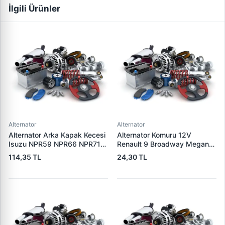
İlgili Ürünler
Alternator
Alternator
Alternator Arka Kapak Kecesi
Alternator Komuru 12V
Isuzu NPR59 NPR66 NPR71
Renault 9 Broadway Megane
Nqr Nkr KS22 MD27 Turkuaz
Clio | SUNKI PX 60
114,35 TL
24,30 TL
15×32×7.5 | CDF 88310 |
OEM SKT 040725