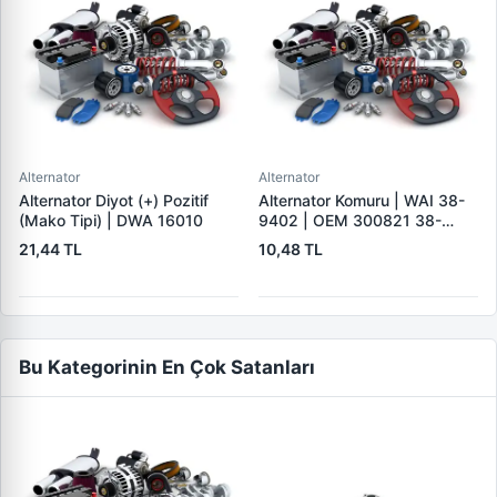
Alternator
Alternator
Alternator Diyot (+) Pozitif
Alternator Komuru | WAI 38-
(Mako Tipi) | DWA 16010
9402 | OEM 300821 38-
9402
21,44 TL
10,48 TL
Bu Kategorinin En Çok Satanları