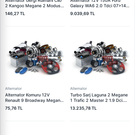
Alternator Gergi Rulmani Clio
Alternator 12V 150A Ford
2 Kangoo Megane 2 Modus
Galaxy WA6 2.0 Tdci 07>14
Micra 3 1.5DCI / 1.4 / 1.6 16V
S-Max 07>14 | WAI 23953N |
146,27 TL
9.039,69 TL
K4M K4J K9K | WAGENBURG
OEM 1376501 6G9N-10300-
SZK.110 | OEM 49170-84A80
XA 1791839
Alternator
Alternator
Alternator Komuru 12V
Turbo Sarj Laguna 2 Megane
Renault 9 Broadway Megane
1 Trafic 2 Master 2 1.9 Dci.
Clio | WAI PX60 | OEM
F9Q | JRONE 8G17300301 |
75,76 TL
13.235,78 TL
300722
OEM 7701478024
8200110519