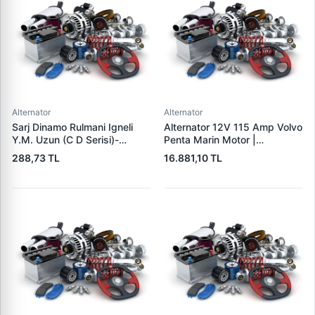
Alternator
Alternator
Sarj Dinamo Rulmani Igneli
Alternator 12V 115 Amp Volvo
Y.M. Uzun (C D Serisi)-
Penta Marin Motor |
(Alternator) - Tumosan
MITSUBISHI A3TR0091 |
288,73 TL
16.881,10 TL
Maxima 9100 Serisi / Traktor
OEM 303911 3587216
| LUCAS UMT 303 | OEM
35872161
LUCAS 619 204 92