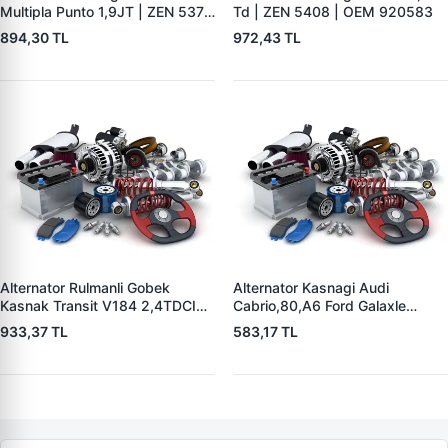
Multipla Punto 1,9JT | ZEN 5379
Td | ZEN 5408 | OEM 920583
| OEM 8362516
894,30 TL
972,43 TL
Alternator Rulmanli Gobek
Alternator Kasnagi Audi
Kasnak Transit V184 2,4TDCI
Cabrio,80,A6 Ford Galaxle
00>06 | ZEN 5403 | OEM
1,9TDI Mercedes Benz Skoda
933,37 TL
583,17 TL
F00M991078 YC1T10A352AC
Seat Alhambra | ZEN 5352 |
OEM BOSCH 126 601 524