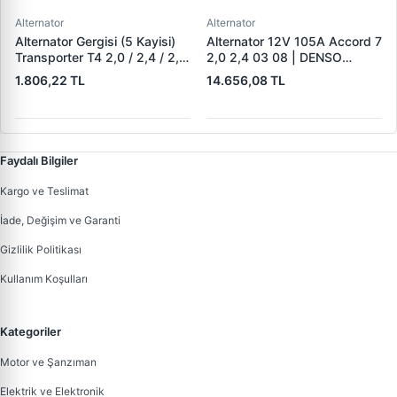
Alternator
Alternator
Alternator Gergisi (5 Kayisi)
Alternator 12V 105A Accord 7
Transporter T4 2,0 / 2,4 / 2,5
2,0 2,4 03 08 | DENSO
Aab Aac Aaf Acu Acv Aen
DAN1375 | OEM 31100-RAA-
1.806,22 TL
14.656,08 TL
Aet Aeu Aja Ajt Apl Auf Avt
A01
Ayc 90>03 | ALT 02371 |
OEM 044903315C
Faydalı Bilgiler
Kargo ve Teslimat
İade, Değişim ve Garanti
Gizlilik Politikası
Kullanım Koşulları
Kategoriler
Motor ve Şanzıman
Elektrik ve Elektronik