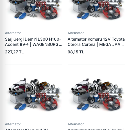
Alternator
Alternator
Sarj Gergi Demiri L300 H100-
Alternator Komuru 12V Toyota
Accent 89-> | WAGENBURG
Corolla Corona | MEGA JAAX
10234112 | OEM MD315409
35 | OEM JAAX35
227,27 TL
98,15 TL
37461-42000
Alternator
Alternator