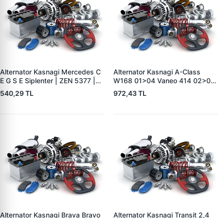
Alternator Kasnagi Mercedes C
Alternator Kasnagi A-Class
E G S E Siplenter | ZEN 5377 |
W168 01>04 Vaneo 414 02>05
OEM F00M991042
| ZEN 5411 | OEM A1661550215
540,29 TL
972,43 TL
Alternator Kasnagi Brava Bravo
Alternator Kasnagi Transit 2,4