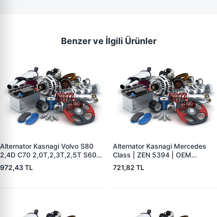
Benzer ve İlgili Ürünler
Alternator Kasnagi Volvo S80
Alternator Kasnagi Mercedes
2,4D C70 2,0T,2,3T,2,5T S60
Class | ZEN 5394 | OEM
2,0T,2,3T,2,3TS,2,4,2,4T,2,4D
01221AA7V0
972,43 TL
721,82 TL
S70 2,0,2,3,2, | ZEN 5426 |
OEM BOSCH F 00M 991 061-
BOSCH F 00M 991