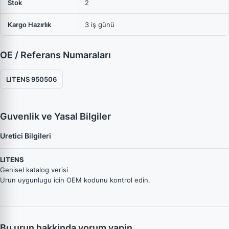
Stok
2
Kargo Hazırlık
3 iş günü
OE / Referans Numaraları
LITENS 950506
Guvenlik ve Yasal Bilgiler
Uretici Bilgileri
LITENS
Genisel katalog verisi
Urun uygunlugu icin OEM kodunu kontrol edin.
Bu urun hakkinda yorum yapin