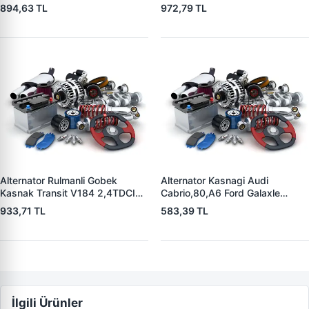
| OEM 8362516
894,63 TL
972,79 TL
Alternator Rulmanli Gobek
Alternator Kasnagi Audi
Kasnak Transit V184 2,4TDCI
Cabrio,80,A6 Ford Galaxle
00>06 | ZEN 5403 | OEM
1,9TDI Mercedes Benz Skoda
933,71 TL
583,39 TL
F00M991078 YC1T10A352AC
Seat Alhambra | ZEN 5352 |
OEM BOSCH 126 601 524
İlgili Ürünler