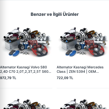
Benzer ve İlgili Ürünler
Alternator Kasnagi Volvo S80
Alternator Kasnagi Mercedes
2,4D C70 2,0T,2,3T,2,5T S60
Class | ZEN 5394 | OEM
2,0T,2,3T,2,3TS,2,4,2,4T,2,4D
01221AA7V0
972,79 TL
722,09 TL
S70 2,0,2,3,2, | ZEN 5426 |
OEM BOSCH F 00M 991 061-
BOSCH F 00M 991