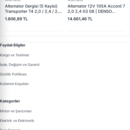
Alternator Gergisi (5 Kayisi)
Alternator 12V 105A Accord 7
Transporter T4 2,0 / 2,4 / 2,5
2,0 2,4 03 08 | DENSO
Aab Aac Aaf Acu Acv Aen
DAN1375 | OEM 31100-RAA-
1.806,89 TL
14.661,46 TL
Aet Aeu Aja Ajt Apl Auf Avt
A01
Ayc 90>03 | ALT 02371 |
OEM 044903315C
Faydalı Bilgiler
Kargo ve Teslimat
İade, Değişim ve Garanti
Gizlilik Politikası
Kullanım Koşulları
Kategoriler
Motor ve Şanzıman
Elektrik ve Elektronik