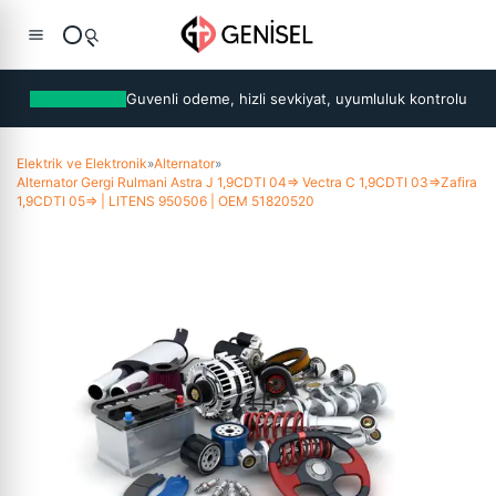
Guvenli odeme, hizli sevkiyat, uyumluluk kontrolu
Elektrik ve Elektronik
»
Alternator
»
Alternator Gergi Rulmani Astra J 1,9CDTI 04=> Vectra C 1,9CDTI 03=>Zafira
1,9CDTI 05=> | LITENS 950506 | OEM 51820520