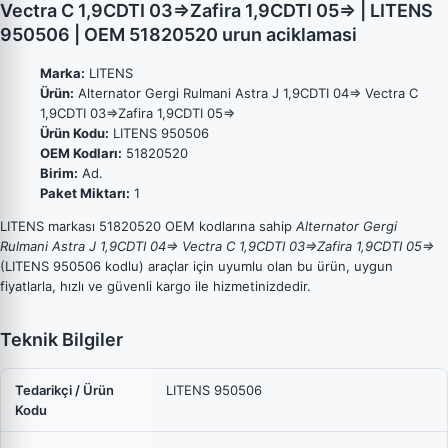
Vectra C 1,9CDTI 03=>Zafira 1,9CDTI 05=> | LITENS
950506 | OEM 51820520 urun aciklamasi
Marka:
LITENS
Ürün:
Alternator Gergi Rulmani Astra J 1,9CDTI 04=> Vectra C
1,9CDTI 03=>Zafira 1,9CDTI 05=>
Ürün Kodu:
LITENS 950506
OEM Kodları:
51820520
Birim:
Ad.
Paket Miktarı:
1
LITENS markası 51820520 OEM kodlarına sahip
Alternator Gergi
Rulmani Astra J 1,9CDTI 04=> Vectra C 1,9CDTI 03=>Zafira 1,9CDTI 05=>
(LITENS 950506 kodlu) araçlar için uyumlu olan bu ürün, uygun
fiyatlarla, hızlı ve güvenli kargo ile hizmetinizdedir.
Teknik Bilgiler
Tedarikçi / Ürün
LITENS 950506
Kodu