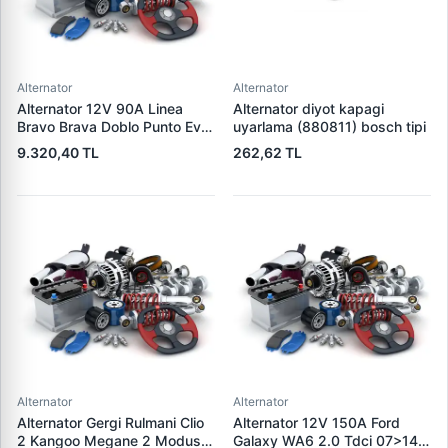
Alternator
Alternator
Alternator 12V 90A Linea
Alternator diyot kapagi
Bravo Brava Doblo Punto Evo
uyarlama (880811) bosch tipi
1,2 / 1,4 | DENSO DAN519 |
9.320,40 TL
262,62 TL
OEM 1535437 1673521
46542889
Alternator
Alternator
Alternator Gergi Rulmani Clio
Alternator 12V 150A Ford
2 Kangoo Megane 2 Modus
Galaxy WA6 2.0 Tdci 07>14