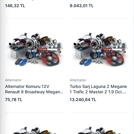
Micra 3 1.5DCI / 1.4 / 1.6 16V
S-Max 07>14 | WAI 23953N |
146,32 TL
9.043,01 TL
K4M K4J K9K | WAGENBURG
OEM 1376501 6G9N-10300-
SZK.110 | OEM 49170-84A80
XA 1791839
Alternator
Alternator
Alternator Komuru 12V
Turbo Sarj Laguna 2 Megane
Renault 9 Broadway Megane
1 Trafic 2 Master 2 1.9 Dci.
Clio | WAI PX60 | OEM
F9Q | JRONE 8G17300301 |
75,78 TL
13.240,64 TL
300722
OEM 7701478024
8200110519