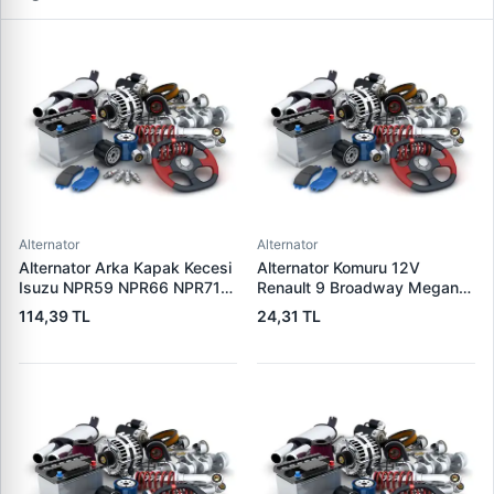
Alternator
Alternator
Alternator Arka Kapak Kecesi
Alternator Komuru 12V
Isuzu NPR59 NPR66 NPR71
Renault 9 Broadway Megane
Nqr Nkr KS22 MD27 Turkuaz
Clio | SUNKI PX 60
114,39 TL
24,31 TL
15×32×7.5 | CDF 88310 |
OEM SKT 040725