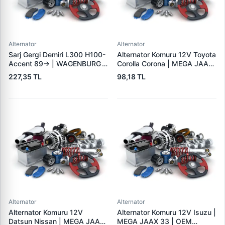
Alternator
Alternator
Sarj Gergi Demiri L300 H100-
Alternator Komuru 12V Toyota
Accent 89-> | WAGENBURG
Corolla Corona | MEGA JAAX
10234112 | OEM MD315409
35 | OEM JAAX35
227,35 TL
98,18 TL
37461-42000
Alternator
Alternator
Alternator Komuru 12V
Alternator Komuru 12V Isuzu |
Datsun Nissan | MEGA JAAX
MEGA JAAX 33 | OEM