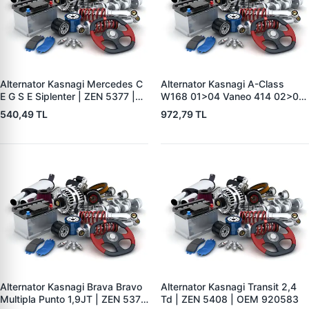
Alternator Kasnagi Mercedes C
Alternator Kasnagi A-Class
E G S E Siplenter | ZEN 5377 |
W168 01>04 Vaneo 414 02>05
OEM F00M991042
| ZEN 5411 | OEM A1661550215
540,49 TL
972,79 TL
Alternator Kasnagi Brava Bravo
Alternator Kasnagi Transit 2,4
Multipla Punto 1,9JT | ZEN 5379
Td | ZEN 5408 | OEM 920583