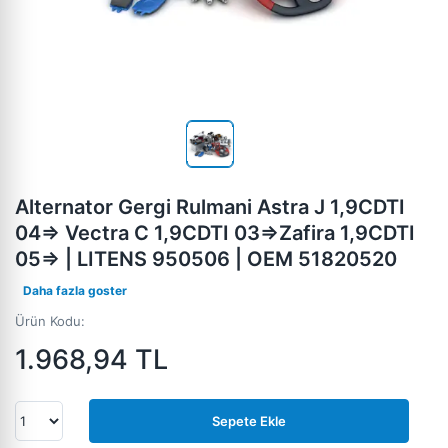
Alternator Gergi Rulmani Astra J 1,9CDTI
04=> Vectra C 1,9CDTI 03=>Zafira 1,9CDTI
05=> | LITENS 950506 | OEM 51820520
Daha fazla goster
Ürün Kodu:
1.968,94
TL
Sepete Ekle