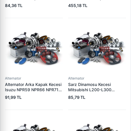
20 | OEM JAAX20
JAAX33
84,36 TL
455,18 TL
Alternator
Alternator
Alternator Arka Kapak Kecesi
Sarz Dinamosu Kecesi
Isuzu NPR59 NPR66 NPR71
Mitsubishi L200-L300
Nqr Nkr KS22 MD27 Turkuaz
Alternator Kecesi | 3E
91,99 TL
85,79 TL
15×32×7.5 | 3E 5888310 |
5815305 | OEM 15305
OEM 894156589051