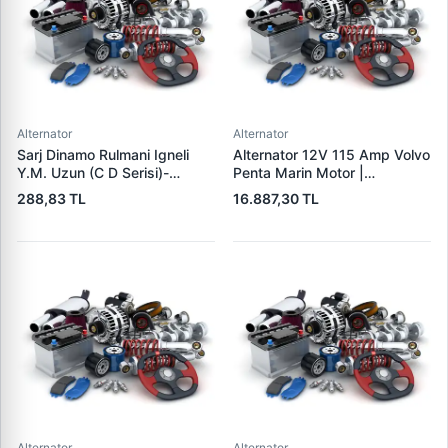
Alternator
Alternator
Sarj Dinamo Rulmani Igneli
Alternator 12V 115 Amp Volvo
Y.M. Uzun (C D Serisi)-
Penta Marin Motor |
(Alternator) - Tumosan
MITSUBISHI A3TR0091 |
288,83 TL
16.887,30 TL
Maxima 9100 Serisi / Traktor
OEM 303911 3587216
| LUCAS UMT 303 | OEM
35872161
LUCAS 619 204 92
Alternator
Alternator