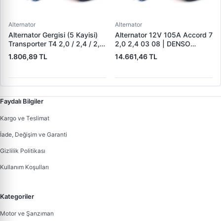
Alternator
Alternator
Alternator Gergisi (5 Kayisi)
Alternator 12V 105A Accord 7
Transporter T4 2,0 / 2,4 / 2,5
2,0 2,4 03 08 | DENSO
Aab Aac Aaf Acu Acv Aen
DAN1375 | OEM 31100-RAA-
1.806,89 TL
14.661,46 TL
Aet Aeu Aja Ajt Apl Auf Avt
A01
Ayc 90>03 | ALT 02371 |
OEM 044903315C
Faydalı Bilgiler
Kargo ve Teslimat
İade, Değişim ve Garanti
Gizlilik Politikası
Kullanım Koşulları
Kategoriler
Motor ve Şanzıman