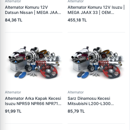
Alternator
Alternator
Alternator Komuru 12V
Alternator Komuru 12V Isuzu |
Datsun Nissan | MEGA JAAX
MEGA JAAX 33 | OEM
20 | OEM JAAX20
JAAX33
84,36 TL
455,18 TL
Alternator
Alternator
Alternator Arka Kapak Kecesi
Sarz Dinamosu Kecesi
Isuzu NPR59 NPR66 NPR71
Mitsubishi L200-L300
Nqr Nkr KS22 MD27 Turkuaz
Alternator Kecesi | 3E
91,99 TL
85,79 TL
15×32×7.5 | 3E 5888310 |
5815305 | OEM 15305
OEM 894156589051