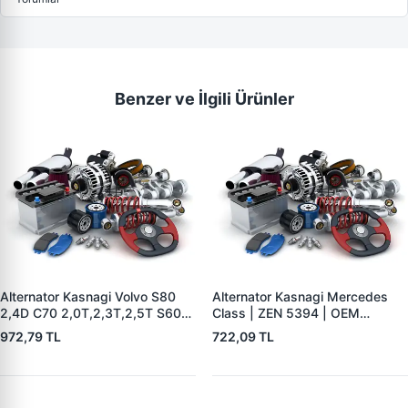
Benzer ve İlgili Ürünler
Alternator Kasnagi Volvo S80
Alternator Kasnagi Mercedes
2,4D C70 2,0T,2,3T,2,5T S60
Class | ZEN 5394 | OEM
2,0T,2,3T,2,3TS,2,4,2,4T,2,4D
01221AA7V0
972,79 TL
722,09 TL
S70 2,0,2,3,2, | ZEN 5426 |
OEM BOSCH F 00M 991 061-
BOSCH F 00M 991