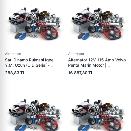
Alternator
Alternator
Sarj Dinamo Rulmani Igneli
Alternator 12V 115 Amp Volvo
Y.M. Uzun (C D Serisi)-
Penta Marin Motor |
(Alternator) - Tumosan
MITSUBISHI A3TR0091 |
288,83 TL
16.887,30 TL
Maxima 9100 Serisi / Traktor
OEM 303911 3587216
| LUCAS UMT 303 | OEM
35872161
LUCAS 619 204 92