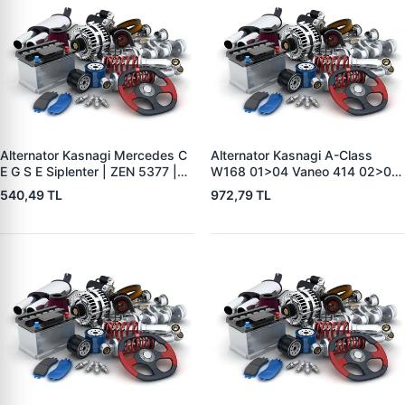
Alternator Kasnagi Mercedes C
Alternator Kasnagi A-Class
E G S E Siplenter | ZEN 5377 |
W168 01>04 Vaneo 414 02>05
OEM F00M991042
| ZEN 5411 | OEM A1661550215
540,49 TL
972,79 TL