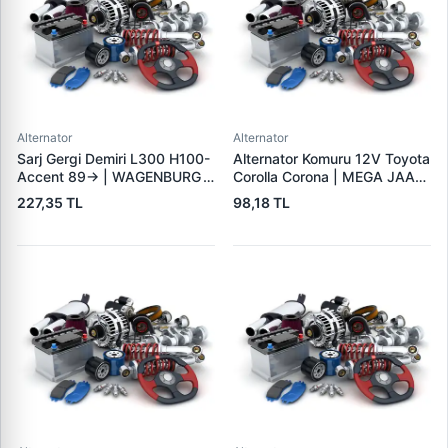
Alternator
Alternator
Sarj Gergi Demiri L300 H100-
Alternator Komuru 12V Toyota
Accent 89-> | WAGENBURG
Corolla Corona | MEGA JAAX
10234112 | OEM MD315409
35 | OEM JAAX35
227,35 TL
98,18 TL
37461-42000