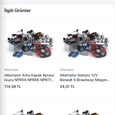
İlgili Ürünler
Alternator
Alternator
Alternator Arka Kapak Kecesi
Alternator Komuru 12V
Isuzu NPR59 NPR66 NPR71
Renault 9 Broadway Megane
Nqr Nkr KS22 MD27 Turkuaz
Clio | SUNKI PX 60
114,39 TL
24,31 TL
15×32×7.5 | CDF 88310 |
OEM SKT 040725