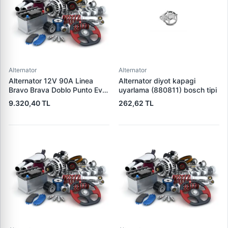
Alternator
Alternator
Alternator 12V 90A Linea
Alternator diyot kapagi
Bravo Brava Doblo Punto Evo
uyarlama (880811) bosch tipi
1,2 / 1,4 | DENSO DAN519 |
9.320,40 TL
262,62 TL
OEM 1535437 1673521
46542889