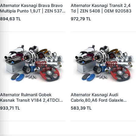
Alternator Kasnagi Brava Bravo
Alternator Kasnagi Transit 2,4
Multipla Punto 1,9JT | ZEN 5379
Td | ZEN 5408 | OEM 920583
| OEM 8362516
894,63 TL
972,79 TL
Alternator Rulmanli Gobek
Alternator Kasnagi Audi
Kasnak Transit V184 2,4TDCI
Cabrio,80,A6 Ford Galaxle
00>06 | ZEN 5403 | OEM
1,9TDI Mercedes Benz Skoda
933,71 TL
583,39 TL
F00M991078 YC1T10A352AC
Seat Alhambra | ZEN 5352 |
OEM BOSCH 126 601 524