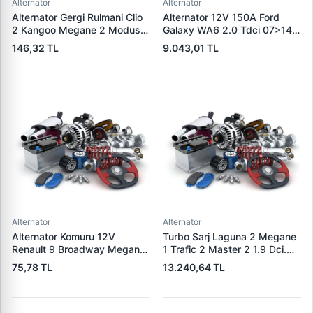
Alternator
Alternator
Alternator Gergi Rulmani Clio
Alternator 12V 150A Ford
2 Kangoo Megane 2 Modus
Galaxy WA6 2.0 Tdci 07>14
Micra 3 1.5DCI / 1.4 / 1.6 16V
S-Max 07>14 | WAI 23953N |
146,32 TL
9.043,01 TL
K4M K4J K9K | WAGENBURG
OEM 1376501 6G9N-10300-
SZK.110 | OEM 49170-84A80
XA 1791839
Alternator
Alternator
Alternator Komuru 12V
Turbo Sarj Laguna 2 Megane
Renault 9 Broadway Megane
1 Trafic 2 Master 2 1.9 Dci.
Clio | WAI PX60 | OEM
F9Q | JRONE 8G17300301 |
75,78 TL
13.240,64 TL
300722
OEM 7701478024
8200110519