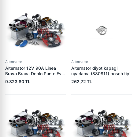
Alternator
Alternator
Alternator 12V 90A Linea
Alternator diyot kapagi
Bravo Brava Doblo Punto Evo
uyarlama (880811) bosch tipi
1,2 / 1,4 | DENSO DAN519 |
9.323,80 TL
262,72 TL
OEM 1535437 1673521
46542889