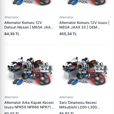
Alternator
Alternator
Alternator Komuru 12V
Alternator Komuru 12V Isuzu |
Datsun Nissan | MEGA JAAX
MEGA JAAX 33 | OEM
20 | OEM JAAX20
JAAX33
84,39 TL
455,34 TL
Alternator
Alternator
Alternator Arka Kapak Kecesi
Sarz Dinamosu Kecesi
Isuzu NPR59 NPR66 NPR71
Mitsubishi L200-L300
Nqr Nkr KS22 MD27 Turkuaz
Alternator Kecesi | 3E
92,02 TL
85,82 TL