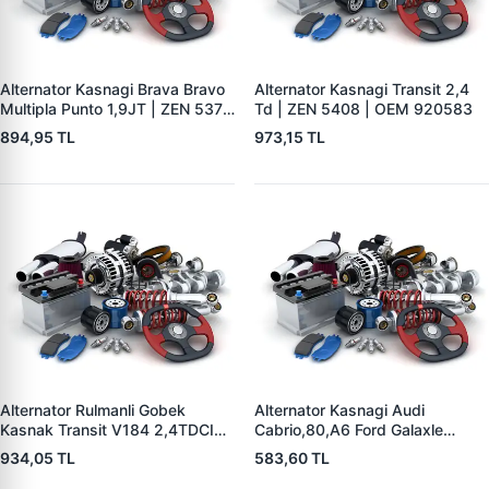
Alternator Kasnagi Brava Bravo
Alternator Kasnagi Transit 2,4
Multipla Punto 1,9JT | ZEN 5379
Td | ZEN 5408 | OEM 920583
| OEM 8362516
894,95 TL
973,15 TL
Alternator Rulmanli Gobek
Alternator Kasnagi Audi
Kasnak Transit V184 2,4TDCI
Cabrio,80,A6 Ford Galaxle
00>06 | ZEN 5403 | OEM
1,9TDI Mercedes Benz Skoda
934,05 TL
583,60 TL
F00M991078 YC1T10A352AC
Seat Alhambra | ZEN 5352 |
OEM BOSCH 126 601 524