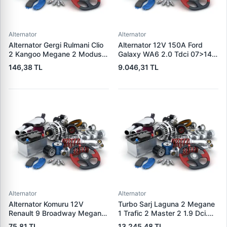
Alternator
Alternator
Alternator Gergi Rulmani Clio
Alternator 12V 150A Ford
2 Kangoo Megane 2 Modus
Galaxy WA6 2.0 Tdci 07>14
Micra 3 1.5DCI / 1.4 / 1.6 16V
S-Max 07>14 | WAI 23953N |
146,38 TL
9.046,31 TL
K4M K4J K9K | WAGENBURG
OEM 1376501 6G9N-10300-
SZK.110 | OEM 49170-84A80
XA 1791839
Alternator
Alternator
Alternator Komuru 12V
Turbo Sarj Laguna 2 Megane
Renault 9 Broadway Megane
1 Trafic 2 Master 2 1.9 Dci.
Clio | WAI PX60 | OEM
F9Q | JRONE 8G17300301 |
75,81 TL
13.245,48 TL