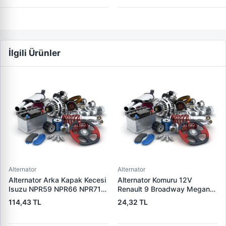
İlgili Ürünler
Alternator
Alternator
Alternator Arka Kapak Kecesi
Alternator Komuru 12V
Isuzu NPR59 NPR66 NPR71
Renault 9 Broadway Megane
Nqr Nkr KS22 MD27 Turkuaz
Clio | SUNKI PX 60
114,43 TL
24,32 TL
15×32×7.5 | CDF 88310 |
OEM SKT 040725