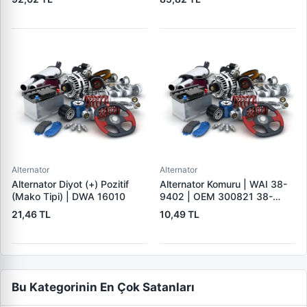
15×32×7.5 | 3E 5888310 |
5815305 | OEM 15305
OEM 894156589051
Alternator
Alternator
Alternator Diyot (+) Pozitif
Alternator Komuru | WAI 38-
(Mako Tipi) | DWA 16010
9402 | OEM 300821 38-
9402
21,46 TL
10,49 TL
Bu Kategorinin En Çok Satanları