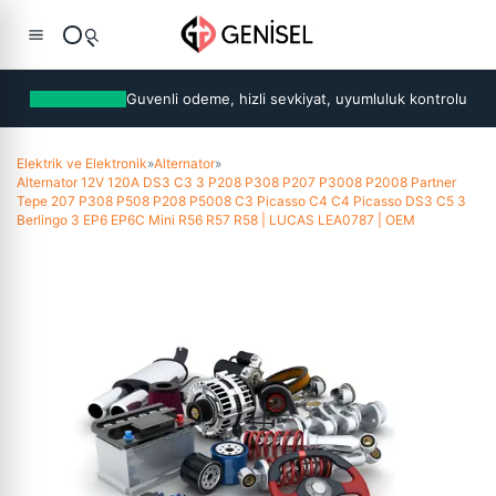
Guvenli odeme, hizli sevkiyat, uyumluluk kontrolu
Elektrik ve Elektronik
»
Alternator
»
Alternator 12V 120A DS3 C3 3 P208 P308 P207 P3008 P2008 Partner
Tepe 207 P308 P508 P208 P5008 C3 Picasso C4 C4 Picasso DS3 C5 3
Berlingo 3 EP6 EP6C Mini R56 R57 R58 | LUCAS LEA0787 | OEM