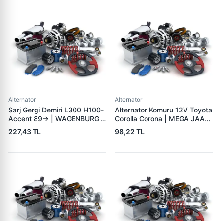
Alternator
Alternator
Sarj Gergi Demiri L300 H100-
Alternator Komuru 12V Toyota
Accent 89-> | WAGENBURG
Corolla Corona | MEGA JAAX
10234112 | OEM MD315409
35 | OEM JAAX35
227,43 TL
98,22 TL
37461-42000