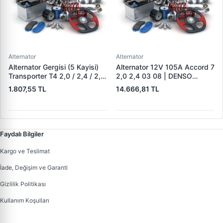
Alternator
Alternator
Alternator Gergisi (5 Kayisi)
Alternator 12V 105A Accord 7
Transporter T4 2,0 / 2,4 / 2,5
2,0 2,4 03 08 | DENSO
Aab Aac Aaf Acu Acv Aen
DAN1375 | OEM 31100-RAA-
1.807,55 TL
14.666,81 TL
Aet Aeu Aja Ajt Apl Auf Avt
A01
Ayc 90>03 | ALT 02371 |
OEM 044903315C
Faydalı Bilgiler
Kargo ve Teslimat
İade, Değişim ve Garanti
Gizlilik Politikası
Kullanım Koşulları