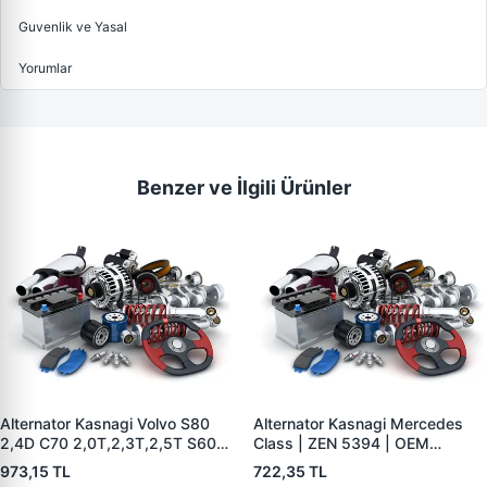
Guvenlik ve Yasal
Yorumlar
Benzer ve İlgili Ürünler
Alternator Kasnagi Volvo S80
Alternator Kasnagi Mercedes
2,4D C70 2,0T,2,3T,2,5T S60
Class | ZEN 5394 | OEM
2,0T,2,3T,2,3TS,2,4,2,4T,2,4D
01221AA7V0
973,15 TL
722,35 TL
S70 2,0,2,3,2, | ZEN 5426 |