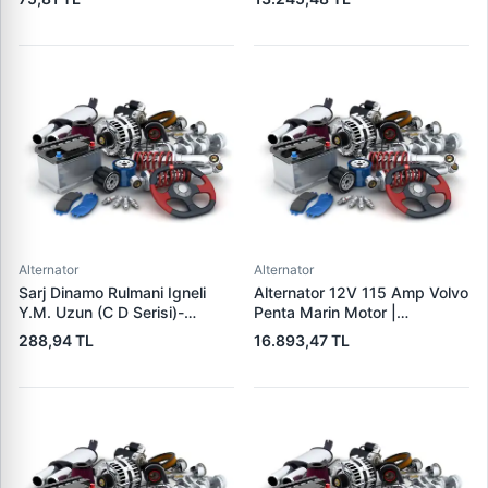
300722
OEM 7701478024
8200110519
Alternator
Alternator
Sarj Dinamo Rulmani Igneli
Alternator 12V 115 Amp Volvo
Y.M. Uzun (C D Serisi)-
Penta Marin Motor |
(Alternator) - Tumosan
MITSUBISHI A3TR0091 |
288,94 TL
16.893,47 TL
Maxima 9100 Serisi / Traktor
OEM 303911 3587216
| LUCAS UMT 303 | OEM
35872161
LUCAS 619 204 92