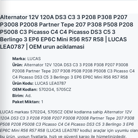
Alternator 12V 120A DS3 C3 3 P208 P308 P207
P3008 P2008 Partner Tepe 207 P308 P508 P208
P5008 C3 Picasso C4 C4 Picasso DS3 C5 3
Berlingo 3 EP6 EP6C Mini R56 R57 R58 | LUCAS
LEA0787 | OEM urun aciklamasi
Marka:
LUCAS
Ürün:
Alternator 12V 120A DS3 C3 3 P208 P308 P207 P3008
P2008 Partner Tepe 207 P308 P508 P208 P5008 C3 Picasso C4
C4 Picasso DS3 C5 3 Berlingo 3 EP6 EP6C Mini R56 R57 R58
Ürün Kodu:
LUCAS LEA0787
OEM Kodları:
5702G4, 5705CZ
Birim:
Ad.
Paket Miktarı:
1
LUCAS markası 5702G4, 5705CZ OEM kodlarına sahip
Alternator 12V
120A DS3 C3 3 P208 P308 P207 P3008 P2008 Partner Tepe 207 P308
P508 P208 P5008 C3 Picasso C4 C4 Picasso DS3 C5 3 Berlingo 3 EP6
EP6C Mini R56 R57 R58
(LUCAS LEA0787 kodlu) araçlar için uyumlu olan
bu ürün, uygun fiyatlarla, hızlı ve güvenli kargo ile hizmetinizdedir.