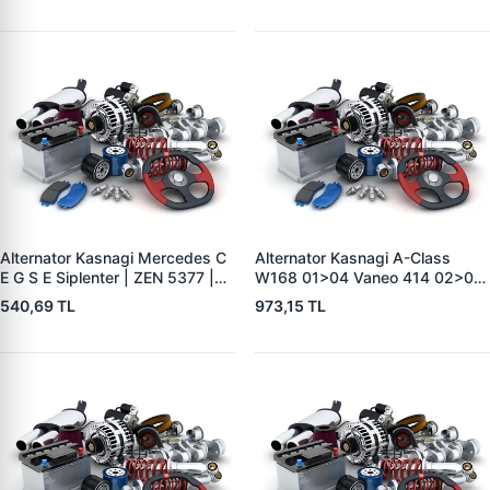
OEM BOSCH F 00M 991 061-
BOSCH F 00M 991
Alternator Kasnagi Mercedes C
Alternator Kasnagi A-Class
E G S E Siplenter | ZEN 5377 |
W168 01>04 Vaneo 414 02>05
OEM F00M991042
| ZEN 5411 | OEM A1661550215
540,69 TL
973,15 TL