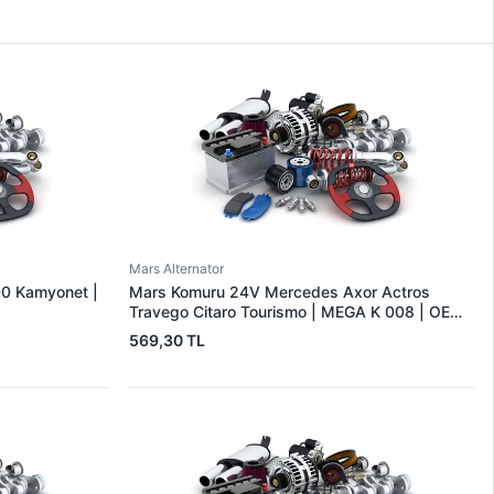
Mars Alternator
00 Kamyonet |
Mars Komuru 24V Mercedes Axor Actros
Travego Citaro Tourismo | MEGA K 008 | OEM
K-008
569,30 TL