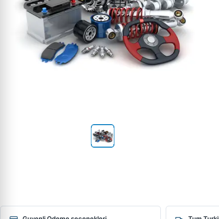
Guvenli Odeme secenekleri
Tum Turki