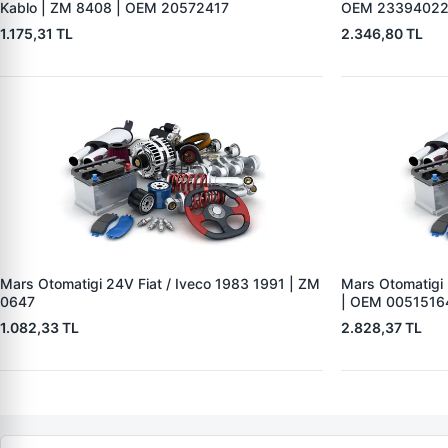
Kablo | ZM 8408 | OEM 20572417
OEM 2339402
1.175,31 TL
2.346,80 TL
Mars Otomatigi 24V Fiat / Iveco 1983 1991 | ZM
Mars Otomatigi
0647
| OEM 0051516
1.082,33 TL
2.828,37 TL