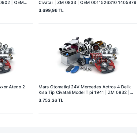
 0902 | OEM
Civatali | ZM 0833 | OEM 0011526310 1405979
3.699,96 TL
Axor Atego 2
Mars Otomatigi 24V Mercedes Actros 4 Delik
Kısa Tip Civatali Model Tipi 1941 | ZM 0832 |
OEM ZM 0832
3.753,36 TL