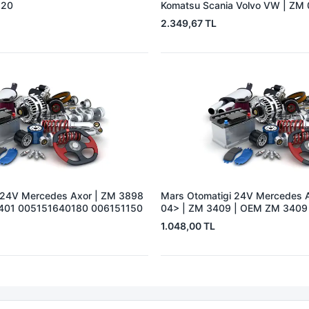
220
Komatsu Scania Volvo VW | ZM
210995
2.349,67 TL
 24V Mercedes Axor | ZM 3898
Mars Otomatigi 24V Mercedes 
401 005151640180 006151150
04> | ZM 3409 | OEM ZM 3409
1.048,00 TL