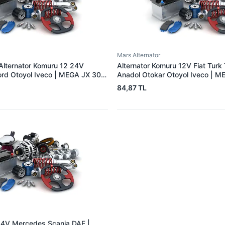
Mars Alternator
 Alternator Komuru 12 24V
Alternator Komuru 12V Fiat Turk 
Ford Otoyol Iveco | MEGA JX 30-
Anadol Otokar Otoyol Iveco | M
749 904 31
OEM A125
84,87 TL
4V Mercedes Scania DAF |