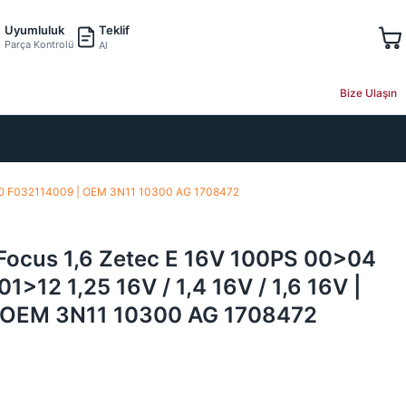
Teklif
Uyumluluk
Parça Kontrolü
Al
Bize Ulaşın
 CARGO F032114009 | OEM 3N11 10300 AG 1708472
 Focus 1,6 Zetec E 16V 100PS 00>04
1>12 1,25 16V / 1,4 16V / 1,6 16V |
 OEM 3N11 10300 AG 1708472