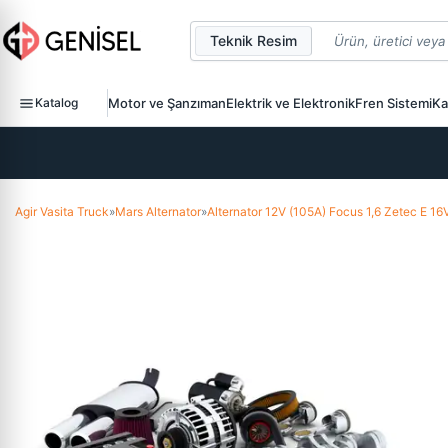
Teknik Resim
Katalog
Motor ve Şanzıman
Elektrik ve Elektronik
Fren Sistemi
Ka
Agir Vasita Truck
»
Mars Alternator
»
Alternator 12V (105A) Focus 1,6 Zetec E 