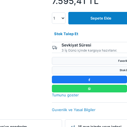
7.595,41
TL
Sepete Ekle
Stok Talep Et
Sevkiyat Süresi
3 İş Günü içinde kargoya hazırlanır.
Favori
Stok B
Tumunu goster
Guvenlik ve Yasal Bilgiler
ye'ye gonderim
15 gun icinde urun iadesi