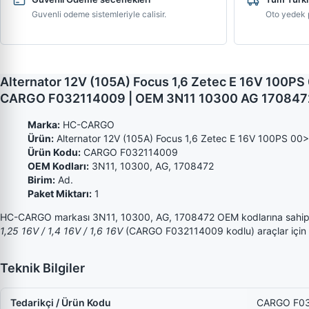
Guvenli odeme sistemleriyle calisir.
Oto yedek p
Alternator 12V (105A) Focus 1,6 Zetec E 16V 100PS 0
CARGO F032114009 | OEM 3N11 10300 AG 1708472 
Marka:
HC-CARGO
Ürün:
Alternator 12V (105A) Focus 1,6 Zetec E 16V 100PS 00>0
Ürün Kodu:
CARGO F032114009
OEM Kodları:
3N11, 10300, AG, 1708472
Birim:
Ad.
Paket Miktarı:
1
HC-CARGO markası 3N11, 10300, AG, 1708472 OEM kodlarına sahi
1,25 16V / 1,4 16V / 1,6 16V
(CARGO F032114009 kodlu) araçlar için uyu
Teknik Bilgiler
Tedarikçi / Ürün Kodu
CARGO F0