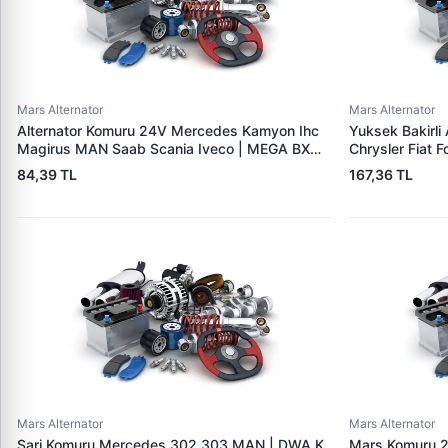
Mars Alternator
Mars Alternator
Alternator Komuru 24V Mercedes Kamyon Ihc
Yuksek Bakirli
Magirus MAN Saab Scania Iveco | MEGA BX
Chrysler Fiat 
202 | OEM 127 014 013
31SCU | OEM 
84,39 TL
167,36 TL
Mars Alternator
Mars Alternator
Sarj Komuru Mercedes 302 303 MAN | DWA K
Mars Komuru 2