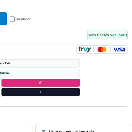
Karsilastir
Canlı Destek ve Sipariş
lere Ekle
ildirimi
Urun uyumluluk kontrolu