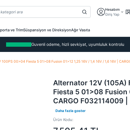
Hesabım
Giriş Yap
porta ve Trim
Süspansiyon ve Direksiyon
Ağır Vasıta
Guvenli odeme, hizli sevkiyat, uyumluluk kontrolu
16V 100PS 00>04 Fiesta 5 01>08 Fusion 01>12 1,25 16V / 1,4 16V / 1,6 16V |
Alternator 12V (105A)
Fiesta 5 01>08 Fusion 0
CARGO F032114009 |
Daha fazla goster
Ürün Kodu: