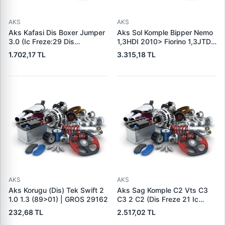
AKS
AKS
Aks Kafasi Dis Boxer Jumper
Aks Sol Komple Bipper Nemo
3.0 (Ic Freze:29 Dis
1,3HDI 2010> Fiorino 1,3JTD
Freze:35) | FAG 771053830 |
EURO5 13> (Dis Freze: 25, Ic
1.702,17 TL
3.315,18 TL
OEM 46308370
Freze: 24, Uzu | FORMPART
14380125/S | OEM
1607440280
AKS
AKS
Aks Korugu (Dis) Tek Swift 2
Aks Sag Komple C2 Vts C3
1.0 1.3 (89>01) | GROS 29162
C3 2 C2 (Dis Freze 21 Ic
Freze 22 Boy:841MM) TU3JP
232,68 TL
2.517,02 TL
TU3A (1,4 8V) 1,4 16V / 1,6