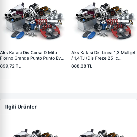
Aks Kafasi Dis Corsa D Mito
Aks Kafasi Dis Linea 1,3 Multijet
Fiorino Grande Punto Punto Evo
/ 1,4TJ (Dis Freze:25 Ic
| ZENON FI4110 | OEM
Freze:25) | ZENON FI4114 |
899,72 TL
888,28 TL
46308322
OEM 46308648
İlgili Ürünler