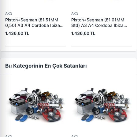
AKS
AKS
Piston+Segman (81,51MM
Piston+Segman (81,01MM
0,50) A3 A4 Cordoba Ibiza
Std) A3 A4 Cordoba Ibiza
Toledo Octavia Golf 3 4
Toledo Octavia Golf 3 4
1.436,60 TL
1.436,60 TL
Beetle Passat Vento Akl Aft
Beetle Passat Vento Akl Aft
Adp Aeh Aek Afv Ahl Aks Apf
Adp Aeh Aek Afv Ahl Aks Apf
Arm Aur Awh | YENMAK 31-
Arm Aur Awh | YENMAK 31-
04307-050 | OEM
04307-000 | OEM
050107065D
050107065D 050107065E
Bu Kategorinin En Çok Satanları
AKS
AKS