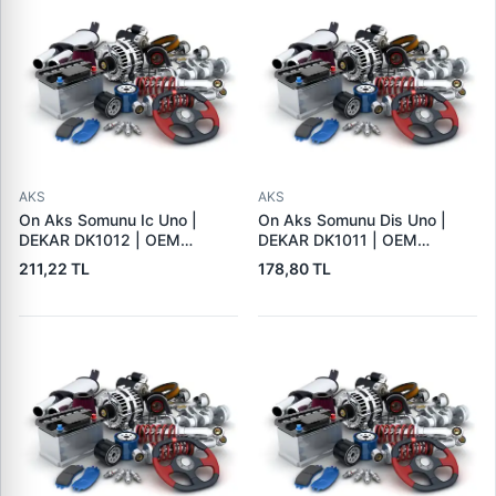
AKS
AKS
On Aks Somunu Ic Uno |
On Aks Somunu Dis Uno |
DEKAR DK1012 | OEM
DEKAR DK1011 | OEM
4443881
5950583
211,22 TL
178,80 TL