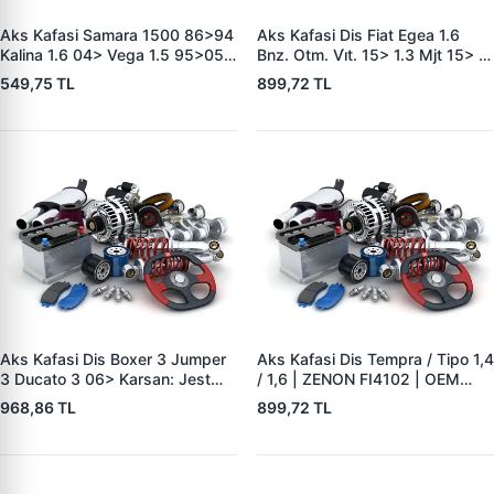
Aks Kafasi Samara 1500 86>94
Aks Kafasi Dis Fiat Egea 1.6
Kalina 1.6 04> Vega 1.5 95>05 |
Bnz. Otm. Vi̇t. 15> 1.3 Mjt 15> |
ZENON LD4110 | OEM
ZENON FI4115 | OEM
549,75 TL
899,72 TL
21082215010
46308734
Aks Kafasi Dis Boxer 3 Jumper
Aks Kafasi Dis Tempra / Tipo 1,4
3 Ducato 3 06> Karsan: Jest
/ 1,6 | ZENON FI4102 | OEM
13> (Dis Freze:35, Teker Tarafi
92601903
968,86 TL
899,72 TL
Ic Freze:29 Conta Capi:71,5MM
Uzunluk:193,5MM) 22DT Puma
120BG 130CV Puma C81 110BG
C96 130BG