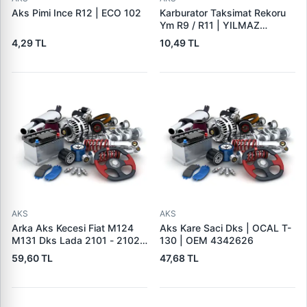
Aks Pimi Ince R12 | ECO 102
Karburator Taksimat Rekoru
Ym R9 / R11 | YILMAZ
PLS9703 | OEM 7705030125
4,29 TL
10,49 TL
AKS
AKS
Arka Aks Kecesi Fiat M124
Aks Kare Saci Dks | OCAL T-
M131 Dks Lada 2101 - 2102 -
130 | OEM 4342626
2103 - 2105 - Niva | CDF
59,60 TL
47,68 TL
88118 | OEM 4042073
40000810 985780
21012401034