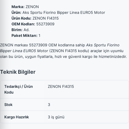
Marka:
ZENON
Ürün:
Aks Sportu Fiorino Bipper Linea EURO5 Motor
Ürün Kodu:
ZENON FI4315
OEM Kodları:
55273909
Birim:
Ad.
Paket Miktarı:
1
ZENON markası 55273909 OEM kodlarına sahip
Aks Sportu Fiorino
Bipper Linea EURO5 Motor
(ZENON FI4315 kodlu) araçlar için uyumlu
olan bu ürün, uygun fiyatlarla, hızlı ve güvenli kargo ile hizmetinizdedir.
Teknik Bilgiler
Tedarikçi / Ürün
ZENON FI4315
Kodu
Stok
3
Kargo Hazırlık
3 iş günü