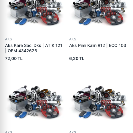
AKS
AKS
Aks Kare Saci Dks | ATIK 121
Aks Pimi Kalin R12 | ECO 103
| OEM 4342626
72,00 TL
6,20 TL
AKS
AKS