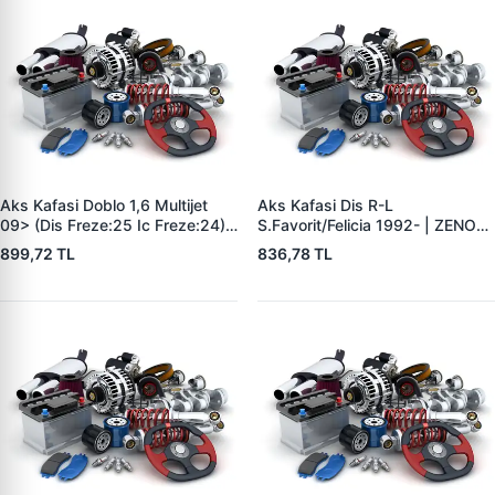
Aks Kafasi Doblo 1,6 Multijet
Aks Kafasi Dis R-L
09> (Dis Freze:25 Ic Freze:24) |
S.Favorit/Felicia 1992- | ZENON
ZENON FI4106 | OEM
SK4100 | OEM 115420170
899,72 TL
836,78 TL
46307914