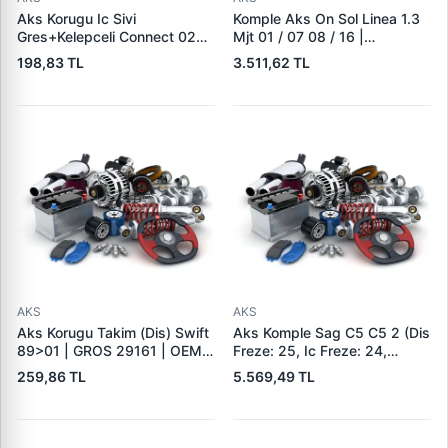
Aks Korugu Ic Sivi
Komple Aks On Sol Linea 1.3
Gres+Kelepceli Connect 02>
Mjt 01 / 07 08 / 16 |
1.8TDCI 75HP | SEON
FORMPART 14380041/S |
198,83 TL
3.511,62 TL
SK2214-SK2224 | OEM 2T14
OEM 51816764
4A084 DA 4371804
AKS
AKS
Aks Korugu Takim (Dis) Swift
Aks Komple Sag C5 C5 2 (Dis
89>01 | GROS 29161 | OEM
Freze: 25, Ic Freze: 24,
4411986060 4411986061
Boy:936MM, Conta Capi:
259,86 TL
5.569,49 TL
58,5) DV6 (1,6HDI) EW7A
EW7J4 EW10A | GSP 210143
| OEM 32738G