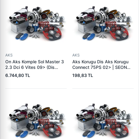
AKS
AKS
On Aks Komple Sol Master 3
Aks Korugu Dis Aks Korugu
2.3 Dci 6 Vites 09> (Dis
Connect 75PS 02> | SEON
Freze:31 Ic Freze:39
SK2211 | OEM 2T14 4A084
6.744,80 TL
198,83 TL
Uzunluk:743) | ANKA
CA 4371803
10101011 | OEM
8200842365