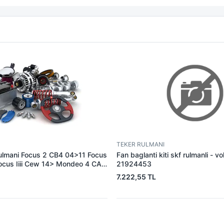
TEKER RULMANI
ulmani Focus 2 CB4 04>11 Focus
Fan baglanti kiti skf rulmanli - v
ocus Iiii Cew 14> Mondeo 4 CA2
21924453
 V184 TT8 01>06 2.0 125PS Tdci̇
7.222,55 TL
hc 1.6 /1.5 Tdci̇ 15> Fiesta Ccn