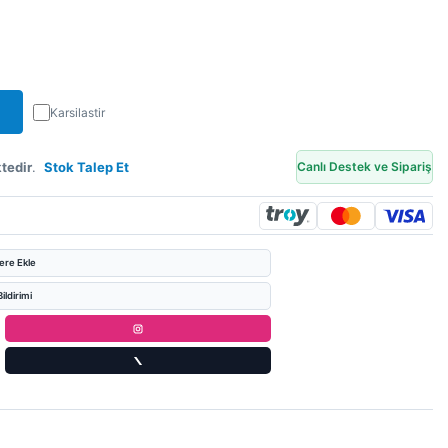
Karsilastir
tedir
.
Stok Talep Et
Canlı Destek ve Sipariş
lere Ekle
ildirimi