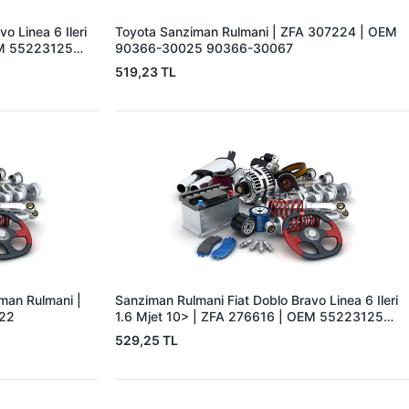
o Linea 6 Ileri
Toyota Sanziman Rulmani | ZFA 307224 | OEM
EM 55223125
90366-30025 90366-30067
519,23 TL
iman Rulmani |
Sanziman Rulmani Fiat Doblo Bravo Linea 6 Ileri
022
1.6 Mjet 10> | ZFA 276616 | OEM 55223125
46340288
529,25 TL