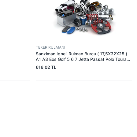
TEKER RULMANI
Sanziman Igneli Rulman Burcu ( 17,5X32X25 )
A1 A3 Eos Golf 5 6 7 Jetta Passat Polo Touran
Altea Leon Toledo Octavia Rapid Superb Yeti |
616,02 TL
SRT 16100230 | OEM 02U311132E