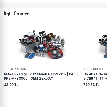
İlgili Ürünler
TEKER RULMANI
TEKER RULMANI
Rulman Yatagi 6202 Marelli Palio/Doblo | PARS
On Aks Orta R
PRS-ARY0060 | OEM 29X5671
3 CB8 11>14 F
07>14 Transit
32,90 TL
790,53 TL
Yeni̇ Connect C
12>17