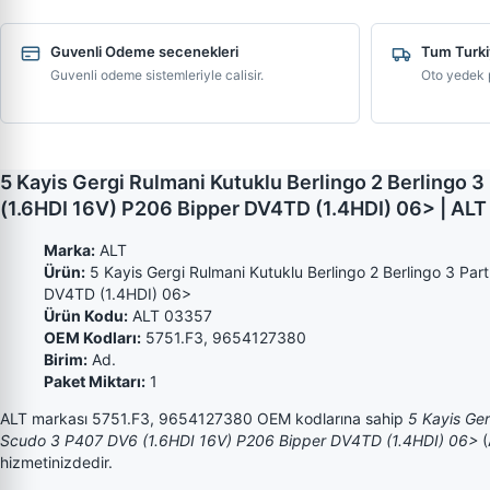
Guvenli Odeme secenekleri
Tum Turki
Guvenli odeme sistemleriyle calisir.
Oto yedek p
5 Kayis Gergi Rulmani Kutuklu Berlingo 2 Berlingo
(1.6HDI 16V) P206 Bipper DV4TD (1.4HDI) 06> | ALT
Marka:
ALT
Ürün:
5 Kayis Gergi Rulmani Kutuklu Berlingo 2 Berlingo 3 P
DV4TD (1.4HDI) 06>
Ürün Kodu:
ALT 03357
OEM Kodları:
5751.F3, 9654127380
Birim:
Ad.
Paket Miktarı:
1
ALT markası 5751.F3, 9654127380 OEM kodlarına sahip
5 Kayis Ger
Scudo 3 P407 DV6 (1.6HDI 16V) P206 Bipper DV4TD (1.4HDI) 06>
(
hizmetinizdedir.