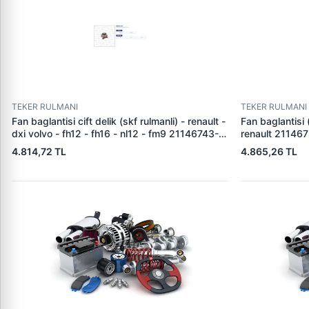
TEKER RULMANI
TEKER RULMANI
Fan baglantisi cift delik (skf rulmanli) - renault -
Fan baglantisi 
dxi volvo - fh12 - fh16 - nl12 - fm9 21146743-
renault 21146
1675786
4.814,72 TL
4.865,26 TL