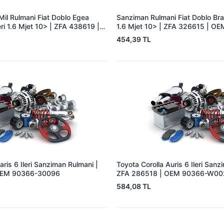
il Rulmani Fiat Doblo Egea
Sanziman Rulmani Fiat Doblo Brav
eri 1.6 Mjet 10> | ZFA 438619 |
1.6 Mjet 10> | ZFA 326615 | O
 46356839 55246901
46340288
454,39 TL
aris 6 Ileri Sanziman Rulmani |
Toyota Corolla Auris 6 Ileri Sanz
OEM 90366-30096
ZFA 286518 | OEM 90366-W0
584,08 TL