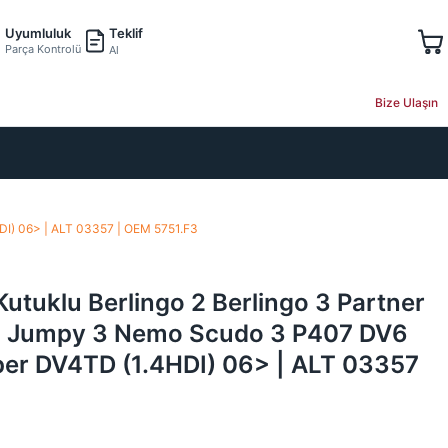
Teklif
Uyumluluk
Parça Kontrolü
Al
Bize Ulaşın
HDI) 06> | ALT 03357 | OEM 5751.F3
Kutuklu Berlingo 2 Berlingo 3 Partner
7) Jumpy 3 Nemo Scudo 3 P407 DV6
per DV4TD (1.4HDI) 06> | ALT 03357