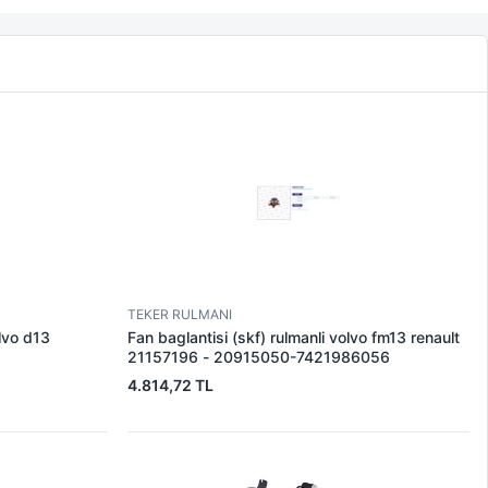
TEKER RULMANI
olvo d13
Fan baglantisi (skf) rulmanli volvo fm13 renault
21157196 - 20915050-7421986056
4.814,72 TL