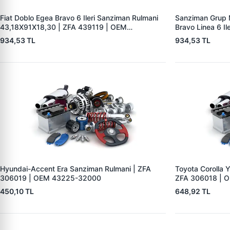
Fiat Doblo Egea Bravo 6 Ileri Sanziman Rulmani
Sanziman Grup M
43,18X91X18,30 | ZFA 439119 | OEM
Bravo Linea 6 Il
55246900 STA4391UR2
OEM 46340286
934,53 TL
934,53 TL
Hyundai-Accent Era Sanziman Rulmani | ZFA
Toyota Corolla Y
306019 | OEM 43225-32000
ZFA 306018 | 
450,10 TL
648,92 TL