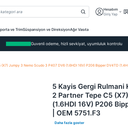
Hesabım
Giriş Yap
porta ve Trim
Süspansiyon ve Direksiyon
Ağır Vasıta
Guvenli odeme, hizli sevkiyat, uyumluluk kontrolu
e C5 (X7) Jumpy 3 Nemo Scudo 3 P407 DV6 (1.6HDI 16V) P206 Bipper DV4TD (1.4
5 Kayis Gergi Rulmani 
2 Partner Tepe C5 (X
(1.6HDI 16V) P206 Bip
| OEM 5751.F3
Daha fazla goster