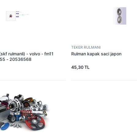
TEKER RULMANI
(skf rulmanli) - volvo - fm11
Rulman kapak saci japon
755 - 20536568
45,30 TL